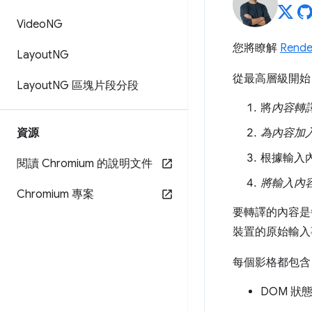
Video
NG
您將瞭解
Rende
Layout
NG
從最高層級開始
Layout
NG 區塊片段分段
將
內容轉
資源
為內容加
根據輸入
閱讀 Chromium 的說明文件
將輸入內
Chromium 專案
要轉譯的內容是
裝置的原始輸入
每個影格都包含
DOM 狀