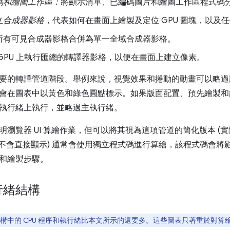
碼和繪圖工作區：
將顯示清單、已編碼圖片和繪圖工作區程式碼
立
合成器影格
，代表如何在畫面上繪製及定位 GPU 圖塊，以及
所有可見合成器影格合併為單一全域合成器影格。
 GPU 上執行匯總的轉譯器影格，以便在畫面上建立像素。
要的轉譯管道階段。舉例來說，視覺效果和捲動的動畫可以略過
會在圖表中以黃色和綠色圓點標示。如果版面配置、預先繪製和
執行緒上執行，並略過主執行緒。
明瀏覽器 UI 算繪作業，但可以將其視為這項管道的簡化版本 (
同樣不會直接顯示) 通常會使用獨立程式碼進行算繪，該程式碼會將影
和繪製步驟。
行緒結構
m 架構中的 CPU 程序和執行緒比本文所示的還要多。這些圖表只著重於對