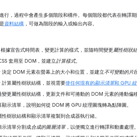
進行，過程中會產生多個階段和構件。每個階段都代表在轉譯期
是
資料結構
，可做為階段的輸入或輸出內容。
：
根據宣告式時間表，變更計算的樣式，並隨時間變更
屬性樹狀
CSS 套用至 DOM，並建立
計算樣式
。
：
決定 DOM 元素在螢幕上的大小和位置，並建立
不可變動的片
：
計算屬性樹狀結構，並視需要
使任何現有的
顯示清單
和 GPU
紋
過變更屬性樹狀結構，更新文件和可捲動的 DOM 元素的捲動偏
算顯示清單，說明如何從 DOM 將 GPU 紋理圖塊轉為點陣圖。
屬性樹狀結構和顯示清單複製到合成器執行緒。
顯示清單分割成
合成的圖層清單
，以便獨立進行轉譯和動畫處理