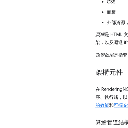
CSS
面板
外部資源，
頁框
是 HTM
架，以及遞迴 if
視覺效果
是指套
架構元件
在 Render
序、執行緒，以
的效能
和
可擴充
算繪管道結