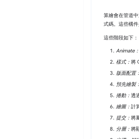
算繪會在管道中
式碼。這些構件
這些階段如下：
Animate
樣式：
將 
版面配置
預先繪製
捲動：
透
繪圖：
計
提交：
將
分層：
將