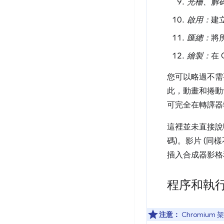
光柵、解
啟用：
建
匯總：
將
繪製：
在
您可以略過不需
此，動畫和捲動
可完全在轉譯器
這裡並未直接說
碼)。影片 (
插入合成器影格
程序和執
注意：
Chromiu