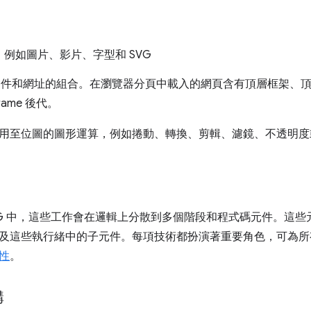
例如圖片、影片、字型和 SVG
L 文件和網址的組合。在瀏覽器分頁中載入的網頁含有頂層框架、頂層文
rame 後代。
用至位圖的圖形運算，例如捲動、轉換、剪輯、濾鏡、不透明度
ingNG 中，這些工作會在邏輯上分散到多個階段和程式碼元件。這些
及這些執行緒中的子元件。每項技術都扮演著重要角色，可為所
性
。
構