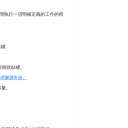
間執行一項明確定義的工作的程
結構
。
段樹狀結構
。
理圖塊
失效。
移量。
。