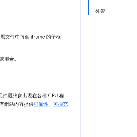
外帶
件中每個 iframe 的子框
或混合。
元件最終會出現在各種 CPU 程
有網站內容提供
可靠性
、
可擴充