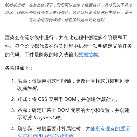
线程或进程。在某些情况下，阶段可以在多个位置执行，具体取决于具体
情况，因此有些阶段会显示两种颜色。绿色阶段是渲染进程主线程；黄色
是渲染进程合成器；橙色阶段是可视化进程。
渲染会在流水线中进行，并在此过程中创建多个阶段和工
件。每个阶段都代表在渲染过程中执行一项明确定义的任务
的代码。工件是阶段的输入或输出
数据结构
。
各阶段如下：
动画
：根据声明式时间轴，更改计算样式并随时间更
改
属性树
。
样式
：将 CSS 应用于 DOM，并创建
计算样式
。
布局
：确定屏幕上 DOM 元素的大小和位置，并创建
不可变 fragment 树
。
预绘制
：根据需要计算属性树，并
使所有现有的
显示
列表
和 GPU
纹理图块
失效。