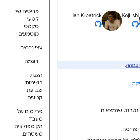
פריטים של
Ian Kilpatrick
Koji Ishi
קטעי
טקסט
מוטמעים
עצי נכסים
דוגמה
 גבוהה
.
הצגת
רשימות
יקה
.
וצביעת
קטעים
ינטרנט שנמצאים
פריימים של
מעבד
הקומפוזיציה:
הפריסה.
משטחים,