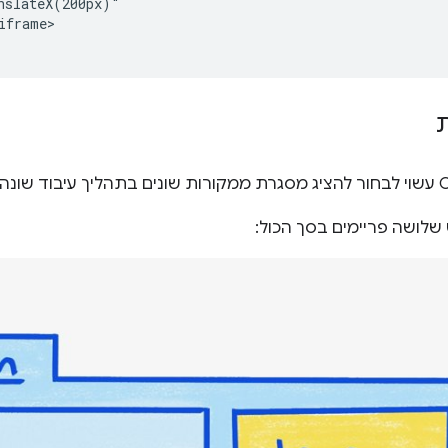
nslateX(200px)"

frame>

שלושה פריימים בסך הכול: