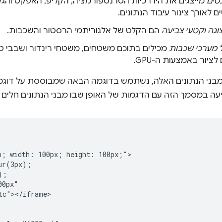
סים
מייצגים את היררכיות הטרנספורמציה, הקליפ, האפקט והגל
לאורך צינור עיבוד הנתונים.
גה וקטעי צביעה
הם הקלט של אלגוריתמי הרסטור והשכבות.
ל מערכי שכבות
יור באמצעות ה-GPU.
מבני הנתונים האלה, נשתמש בדוגמה הבאה שמבוססת על דוגמ
עה במסמך הזה עם הדגמות של האופן שבו מבני הנתונים חלים ע
n; width: 100px; height: 100px;">

r(3px);

;

0px"

c"></iframe>
