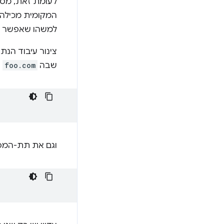
לעומת זאת, מסג
למשהו שאפשר ליצ
צינור עיבוד הנת
שבה
foo.com
ה
וגם את תת-המ