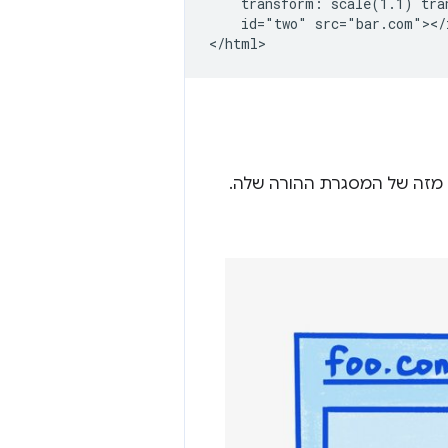
    transform: scale(1.1) tra
    id="two" src="bar.com"></i