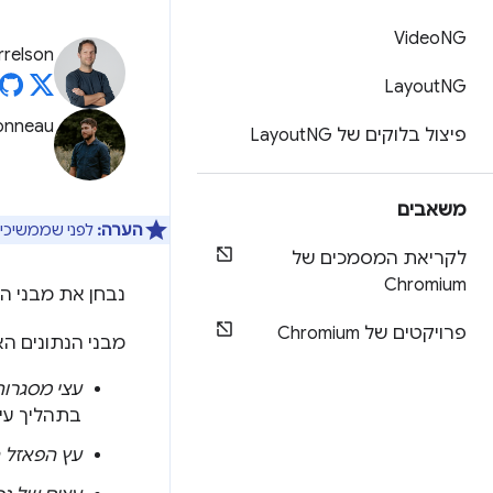
Video
NG
rrelson
Layout
NG
onneau
פיצול בלוקים של Layout
NG
משאבים
הערה:
לפני שממשיכים
לקריאת המסמכים של
Chromium
נבחן את מבני ה
פרויקטים של Chromium
מבני הנתונים הא
עצי מסגרו
בתהליך עיבו
עץ הפאזל ה