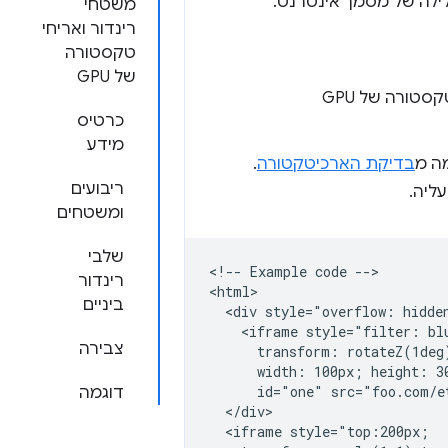
ילה של מסמך אינטרנט.
משטחי
רינדור ואריחי
טקסטורה
של GPU
מכילים בתוכם משטחים, משטחי רינדור ושבבי טקסטורה של GPU
כרטיס
מידע
ה מ
בדיקת הארכיטקטורה
.
ריבועים
ליה.
ומשטחים
שלבי
<!-- Example code -->

רינדור
<html>

ביניים
  <div style="overflow: hidde
    <iframe style="filter: blu
צבירה
      transform: rotateZ(1deg)
      width: 100px; height: 30
      id="one" src="foo.com/et
דוגמה
  </div>

  <iframe style="top:200px;
