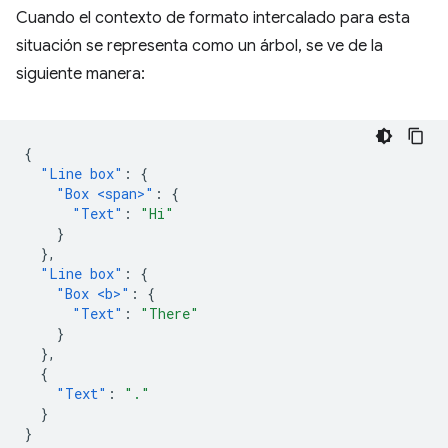
Cuando el contexto de formato intercalado para esta
situación se representa como un árbol, se ve de la
siguiente manera:
{
"Line box"
:
{
"Box <span>"
:
{
"Text"
:
"Hi"
}
},
"Line box"
:
{
"Box <b>"
:
{
"Text"
:
"There"
}
},
{
"Text"
:
"."
}
}