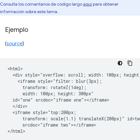
Consulta los comentarios de código largo
aquí
para obtener
información sobre este tema.
Ejemplo
(
source
)
<html>

  <div style="overflow: scroll; width: 100px; height:
    <iframe style="filter: blur(3px);

      transform: rotateZ(1deg);

      width: 100px; height: 300px"

  id="one" srcdoc="iframe one"></iframe>

  </div>

  <iframe style="top:200px;

      transform: scale(1.1) translateX(200px)" id=two
      srcdoc="iframe two"></iframe>
