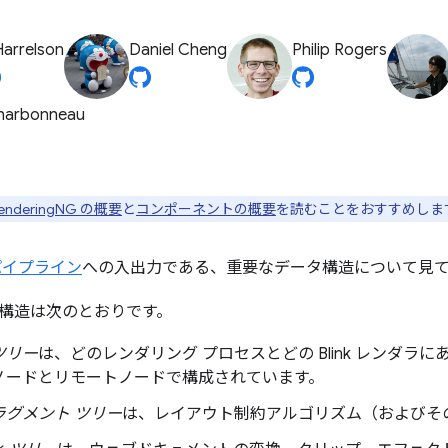
Harrelson
Daniel Cheng
Philip Rogers
Charbonneau
enderingNG の概要
と
コンポーネントの概要
を読むことをおすすめしま
パイプライン
への入出力である、重要なデータ構造について見
構造は次のとおりです。
ツリー
は、どのレンダリング プロセスとどの Blink レンダラ
ノードとリモートノードで構成されています。
ラグメント ツリー
は、レイアウト制約アルゴリズム（およびそ