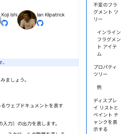
不変のフラ
グメント ツ
Koji Ishi
Ian Kilpatrick
リー
インライン
フラグメン
ト アイテ
ム
す。
プロパティ
ツリー
てみましょう。
例
ディスプレ
にあるウェブドキュメントを表す
イ リストと
ペイント チ
ャンクを表
の入力）の出力を表します。
示する