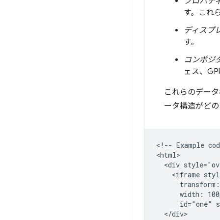
プロパティ
す。これ
ディスプレ
す。
コンポジタ
ェス、GP
これらのデータ
ータ構造がどの
<!-- Example cod
<html>

  <div style="ov
    <iframe styl
      transform:
      width: 100
      id="one" s
  </div>
