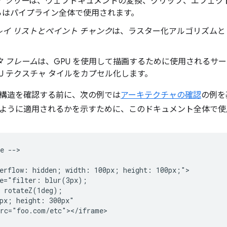
 ツリー
は、ウェブドキュメントの変換、クリップ、エフェク
らはパイプライン全体で使用されます。
イ リストとペイント チャンク
は、ラスター化アルゴリズムと
 フレーム
は、GPU を使用して描画するために使用されるサー
U テクスチャ タイルをカプセル化します。
構造を確認する前に、次の例では
アーキテクチャの確認
の例を
ように適用されるかを示すために、このドキュメント全体で使
e -->

erflow: hidden; width: 100px; height: 100px;">

e="filter: blur(3px);

 rotateZ(1deg);

px; height: 300px"

rc="foo.com/etc"></iframe>
