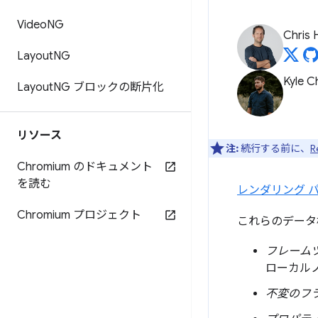
Video
NG
Chris 
Layout
NG
Kyle 
Layout
NG ブロックの断片化
リソース
注:
続行する前に、
R
Chromium のドキュメント
を読む
レンダリング 
Chromium プロジェクト
これらのデータ
フレーム
ローカル
不変のフ