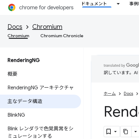
ドキュメント
事例
Docs
Chromium
Chromium
Chromium Chronicle
Rendering
NG
訳しています。A
概要
Rendering
NG アーキテクチャ
ホーム
Docs
主なデータ構造
Rend
Blink
NG
Blink レンダラで色覚異常をシ
ミュレーションする