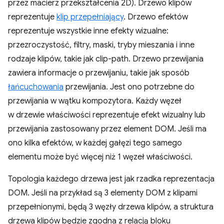
przez macierz przekształcenia 2D). Drzewo klipów
reprezentuje
klip przepełniający
. Drzewo efektów
reprezentuje wszystkie inne efekty wizualne:
przezroczystość, filtry, maski, tryby mieszania i inne
rodzaje klipów, takie jak clip-path. Drzewo przewijania
zawiera informacje o przewijaniu, takie jak sposób
łańcuchowania
przewijania. Jest ono potrzebne do
przewijania w wątku kompozytora. Każdy węzeł
w drzewie właściwości reprezentuje efekt wizualny lub
przewijania zastosowany przez element DOM. Jeśli ma
ono kilka efektów, w każdej gałęzi tego samego
elementu może być więcej niż 1 węzeł właściwości.
Topologia każdego drzewa jest jak rzadka reprezentacja
DOM. Jeśli na przykład są 3 elementy DOM z klipami
przepełnionymi, będą 3 węzły drzewa klipów, a struktura
drzewa klipów będzie zgodna z relacją bloku