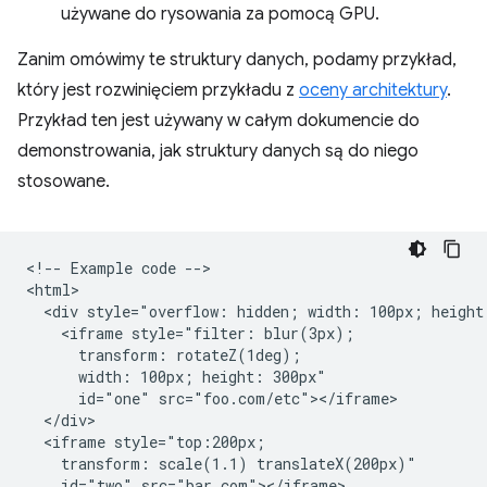
używane do rysowania za pomocą GPU.
Zanim omówimy te struktury danych, podamy przykład,
który jest rozwinięciem przykładu z
oceny architektury
.
Przykład ten jest używany w całym dokumencie do
demonstrowania, jak struktury danych są do niego
stosowane.
<!-- Example code -->

<html>

  <div style="overflow: hidden; width: 100px; height:
    <iframe style="filter: blur(3px);

      transform: rotateZ(1deg);

      width: 100px; height: 300px"

      id="one" src="foo.com/etc"></iframe>

  </div>

  <iframe style="top:200px;

    transform: scale(1.1) translateX(200px)"

    id="two" src="bar.com"></iframe>
