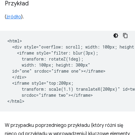
Przykład
(
źródło
).
<html>

  <div style="overflow: scroll; width: 100px; height:
    <iframe style="filter: blur(3px);

      transform: rotateZ(1deg);

      width: 100px; height: 300px"

  id="one" srcdoc="iframe one"></iframe>

  </div>

  <iframe style="top:200px;

      transform: scale(1.1) translateX(200px)" id=two
      srcdoc="iframe two"></iframe>

W przypadku poprzedniego przykładu (który różni się
nieco od przykładu w wprowadzeniu) kluczowe elementy