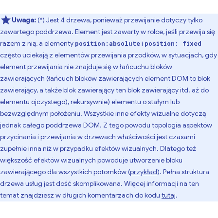
Uwaga:
(*) Jest 4 drzewa, ponieważ przewijanie dotyczy tylko
zawartego poddrzewa. Element jest zawarty w rolce, jeśli przewija się
razem z nią, a elementy
i
position:absolute
position: fixed
często uciekają z elementów przewijania przodków, w sytuacjach, gdy
element przewijania nie znajduje się w łańcuchu bloków
zawierających (łańcuch bloków zawierających element DOM to blok
zawierający, a także blok zawierający ten blok zawierający itd. aż do
elementu ojczystego), rekursywnie) elementu o stałym lub
bezwzględnym położeniu. Wszystkie inne efekty wizualne dotyczą
jednak całego poddrzewa DOM. Z tego powodu topologia aspektów
przycinania i przewijania w drzewach właściwości jest czasami
zupełnie inna niż w przypadku efektów wizualnych. Dlatego też
większość efektów wizualnych powoduje utworzenie bloku
zawierającego dla wszystkich potomków (
przykład
). Pełna struktura
drzewa usług jest dość skomplikowana. Więcej informacji na ten
temat znajdziesz w długich komentarzach do kodu
tutaj
.