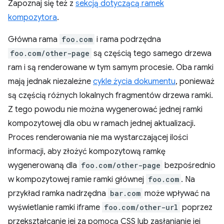
Zapoznaj się też z
sekcją dotyczącą ramek
kompozytora
.
Główna rama
foo.com
i rama podrzędna
foo.com/other-page
są częścią tego samego drzewa
ram i są renderowane w tym samym procesie. Oba ramki
mają jednak niezależne
cykle życia dokumentu
, ponieważ
są częścią różnych lokalnych fragmentów drzewa ramki.
Z tego powodu nie można wygenerować jednej ramki
kompozytowej dla obu w ramach jednej aktualizacji.
Proces renderowania nie ma wystarczającej ilości
informacji, aby złożyć kompozytową ramkę
wygenerowaną dla
foo.com/other-page
bezpośrednio
w kompozytowej ramie ramki głównej
foo.com
. Na
przykład ramka nadrzędna
bar.com
może wpływać na
wyświetlanie ramki iframe
foo.com/other-url
poprzez
przekształcanie jej za pomocą CSS lub zasłanianie jej