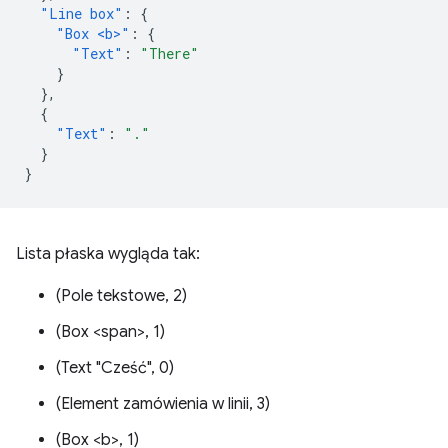
"Line box"
:
{
"Box <b>"
:
{
"Text"
:
"There"
}
},
{
"Text"
:
"."
}
}
Lista płaska wygląda tak:
(Pole tekstowe, 2)
(Box <span>, 1)
(Text "Cześć", 0)
(Element zamówienia w linii, 3)
(Box <b>, 1)