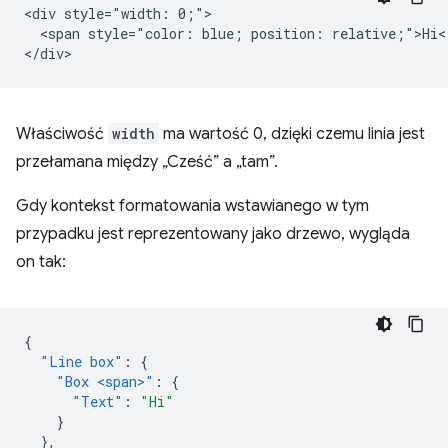
<div style="width: 0;">

  <span style="color: blue; position: relative;">Hi</
Właściwość
width
ma wartość 0, dzięki czemu linia jest
przełamana między „Cześć” a „tam”.
Gdy kontekst formatowania wstawianego w tym
przypadku jest reprezentowany jako drzewo, wygląda
on tak:
{
"Line box"
:
{
"Box <span>"
:
{
"Text"
:
"Hi"
}
},