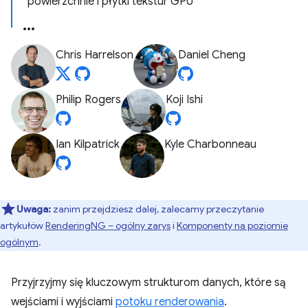
powierzchnie i płytki tekstur GPU
Chris Harrelson
Daniel Cheng
Philip Rogers
Koji Ishi
Ian Kilpatrick
Kyle Charbonneau
Uwaga:
zanim przejdziesz dalej, zalecamy przeczytanie
artykułów
RenderingNG – ogólny zarys
i
Komponenty na poziomie
ogólnym
.
Przyjrzyjmy się kluczowym strukturom danych, które są
wejściami i wyjściami
potoku renderowania
.