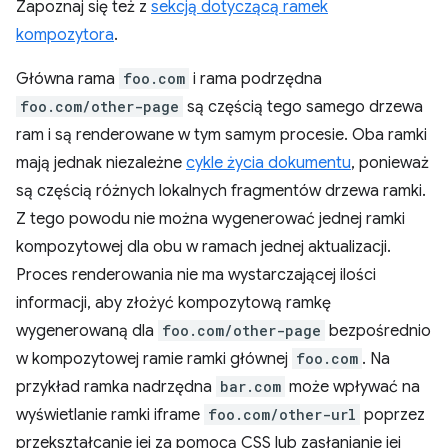
Zapoznaj się też z
sekcją dotyczącą ramek
kompozytora
.
Główna rama
foo.com
i rama podrzędna
foo.com/other-page
są częścią tego samego drzewa
ram i są renderowane w tym samym procesie. Oba ramki
mają jednak niezależne
cykle życia dokumentu
, ponieważ
są częścią różnych lokalnych fragmentów drzewa ramki.
Z tego powodu nie można wygenerować jednej ramki
kompozytowej dla obu w ramach jednej aktualizacji.
Proces renderowania nie ma wystarczającej ilości
informacji, aby złożyć kompozytową ramkę
wygenerowaną dla
foo.com/other-page
bezpośrednio
w kompozytowej ramie ramki głównej
foo.com
. Na
przykład ramka nadrzędna
bar.com
może wpływać na
wyświetlanie ramki iframe
foo.com/other-url
poprzez
przekształcanie jej za pomocą CSS lub zasłanianie jej