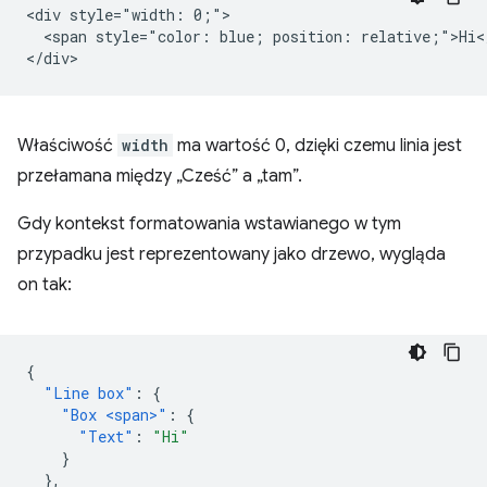
<div style="width: 0;">

  <span style="color: blue; position: relative;">Hi</
Właściwość
width
ma wartość 0, dzięki czemu linia jest
przełamana między „Cześć” a „tam”.
Gdy kontekst formatowania wstawianego w tym
przypadku jest reprezentowany jako drzewo, wygląda
on tak:
{
"Line box"
:
{
"Box <span>"
:
{
"Text"
:
"Hi"
}
},