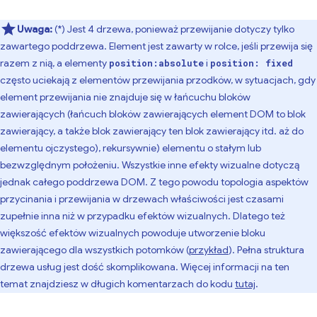
Uwaga:
(*) Jest 4 drzewa, ponieważ przewijanie dotyczy tylko
zawartego poddrzewa. Element jest zawarty w rolce, jeśli przewija się
razem z nią, a elementy
i
position:absolute
position: fixed
często uciekają z elementów przewijania przodków, w sytuacjach, gdy
element przewijania nie znajduje się w łańcuchu bloków
zawierających (łańcuch bloków zawierających element DOM to blok
zawierający, a także blok zawierający ten blok zawierający itd. aż do
elementu ojczystego), rekursywnie) elementu o stałym lub
bezwzględnym położeniu. Wszystkie inne efekty wizualne dotyczą
jednak całego poddrzewa DOM. Z tego powodu topologia aspektów
przycinania i przewijania w drzewach właściwości jest czasami
zupełnie inna niż w przypadku efektów wizualnych. Dlatego też
większość efektów wizualnych powoduje utworzenie bloku
zawierającego dla wszystkich potomków (
przykład
). Pełna struktura
drzewa usług jest dość skomplikowana. Więcej informacji na ten
temat znajdziesz w długich komentarzach do kodu
tutaj
.