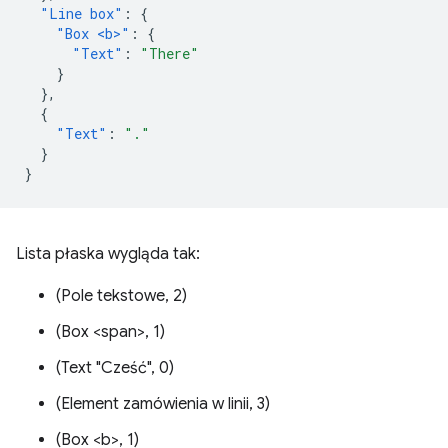
"Line box"
:
{
"Box <b>"
:
{
"Text"
:
"There"
}
},
{
"Text"
:
"."
}
}
Lista płaska wygląda tak:
(Pole tekstowe, 2)
(Box <span>, 1)
(Text "Cześć", 0)
(Element zamówienia w linii, 3)
(Box <b>, 1)