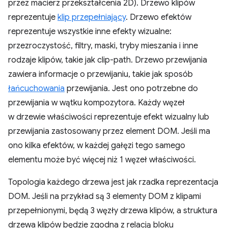
przez macierz przekształcenia 2D). Drzewo klipów
reprezentuje
klip przepełniający
. Drzewo efektów
reprezentuje wszystkie inne efekty wizualne:
przezroczystość, filtry, maski, tryby mieszania i inne
rodzaje klipów, takie jak clip-path. Drzewo przewijania
zawiera informacje o przewijaniu, takie jak sposób
łańcuchowania
przewijania. Jest ono potrzebne do
przewijania w wątku kompozytora. Każdy węzeł
w drzewie właściwości reprezentuje efekt wizualny lub
przewijania zastosowany przez element DOM. Jeśli ma
ono kilka efektów, w każdej gałęzi tego samego
elementu może być więcej niż 1 węzeł właściwości.
Topologia każdego drzewa jest jak rzadka reprezentacja
DOM. Jeśli na przykład są 3 elementy DOM z klipami
przepełnionymi, będą 3 węzły drzewa klipów, a struktura
drzewa klipów będzie zgodna z relacją bloku