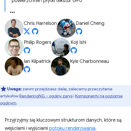
powierzchnie i płytki tekstur GPU
Chris Harrelson
Daniel Cheng
Philip Rogers
Koji Ishi
Ian Kilpatrick
Kyle Charbonneau
Uwaga:
zanim przejdziesz dalej, zalecamy przeczytanie
artykułów
RenderingNG – ogólny zarys
i
Komponenty na poziomie
ogólnym
.
Przyjrzyjmy się kluczowym strukturom danych, które są
wejściami i wyjściami
potoku renderowania
.