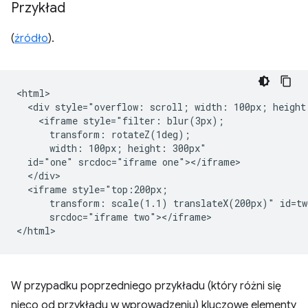
Przykład
(
źródło
).
<html>

  <div style="overflow: scroll; width: 100px; height:
    <iframe style="filter: blur(3px);

      transform: rotateZ(1deg);

      width: 100px; height: 300px"

  id="one" srcdoc="iframe one"></iframe>

  </div>

  <iframe style="top:200px;

      transform: scale(1.1) translateX(200px)" id=two
      srcdoc="iframe two"></iframe>

W przypadku poprzedniego przykładu (który różni się
nieco od przykładu w wprowadzeniu) kluczowe elementy