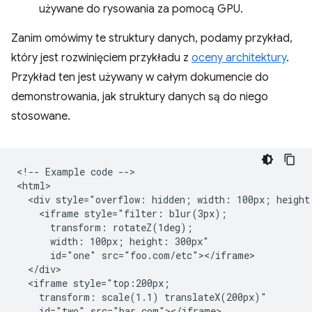
używane do rysowania za pomocą GPU.
Zanim omówimy te struktury danych, podamy przykład,
który jest rozwinięciem przykładu z
oceny architektury
.
Przykład ten jest używany w całym dokumencie do
demonstrowania, jak struktury danych są do niego
stosowane.
<!-- Example code -->

<html>

  <div style="overflow: hidden; width: 100px; height:
    <iframe style="filter: blur(3px);

      transform: rotateZ(1deg);

      width: 100px; height: 300px"

      id="one" src="foo.com/etc"></iframe>

  </div>

  <iframe style="top:200px;

    transform: scale(1.1) translateX(200px)"

    id="two" src="bar.com"></iframe>
