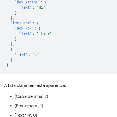
"Box <span>"
:
{
"Text"
:
"Hi"
}
},
"Line box"
:
{
"Box <b>"
:
{
"Text"
:
"There"
}
},
{
"Text"
:
"."
}
}
A lista plana tem esta aparência:
(Caixa de linha, 2)
(Box <span>, 1)
(Text "Hi", 0)