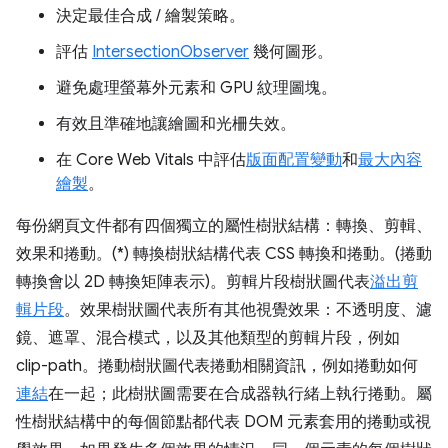
決定最佳合成 / 繪製策略。
評估
IntersectionObserver
幾何圖形。
避免處理螢幕外元素和 GPU 紋理圖塊。
有效且準確地讓繪圖和光柵失效。
在 Core Web Vitals 中評估
版面配置變動
和
最大內容
繪製
。
每份網頁文件都有四個獨立的屬性樹狀結構：轉換、剪輯、
效果和捲動。(*) 轉換樹狀結構代表 CSS 轉換和捲動。(捲動
轉換會以 2D 轉換矩陣表示)。剪輯片段樹狀圖代表
溢出剪
輯片段
。效果樹狀圖代表所有其他視覺效果：不透明度、濾
鏡、遮罩、混合模式，以及其他類型的剪輯片段，例如
clip-path。捲動樹狀圖代表捲動相關資訊，例如捲動如何
連結
在一起；此樹狀圖需要在合成器執行緒上執行捲動。屬
性樹狀結構中的每個節點都代表 DOM 元素套用的捲動或視