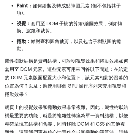
Paint：
如何繪製及轉成點陣圖元素 (但不包括其子
項)。
視覺：
套用至 DOM 子樹的算繪/繪圖效果，例如轉
換、濾鏡和裁剪。
捲動：
軸對齊和圓角裁剪，以及包含子樹狀圖的捲
動。
屬性樹狀結構是資料結構，可說明視覺效果和捲動效果如何
套用至 DOM 元素。這些元素可用來回答以下問題：在給定
的 DOM 元素版面配置大小和位置下，該元素相對於螢幕的
位置為何？以及：應使用哪個 GPU 操作序列來套用視覺和
捲動效果？
網頁上的視覺效果和捲動效果非常複雜。因此，屬性樹狀結
構最重要的功能，就是將複雜性轉換為單一資料結構，以便
精確呈現其結構和含義，同時移除 DOM 和 CSS 的其他複
雜性。這讓我們更有信心地實作合成和捲動的演算法。請特