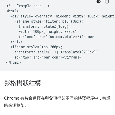
<!-- Example code -->

<html>

  <div style="overflow: hidden; width: 100px; height:
    <iframe style="filter: blur(3px);

      transform: rotateZ(1deg);

      width: 100px; height: 300px"

      id="one" src="foo.com/etc"></iframe>

  </div>

  <iframe style="top:200px;

    transform: scale(1.1) translateX(200px)"

    id="two" src="bar.com"></iframe>

影格樹狀結構
Chrome 有時會選擇在與父項框架不同的轉譯程序中，轉譯
跨來源框架。