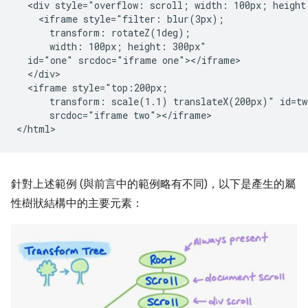
  <div style="overflow: scroll; width: 100px; height:
    <iframe style="filter: blur(3px);

      transform: rotateZ(1deg);

      width: 100px; height: 300px"

  id="one" srcdoc="iframe one"></iframe>

  </div>

  <iframe style="top:200px;

      transform: scale(1.1) translateX(200px)" id=two
      srcdoc="iframe two"></iframe>

針對上述範例 (與前言中的範例略有不同)，以下是產生的屬
性樹狀結構中的主要元素：