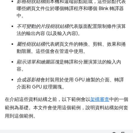
影格樹狀結構
由本機和遠端節點組成，這些節點代表
哪些網頁文件位於哪個轉譯程序和哪個 Blink 轉譯器
中。
不可變動的片段樹狀結構
代表版面配置限制條件演算
法的輸出內容 (以及輸入內容)。
屬性樹狀結構
代表網頁文件的轉換、剪輯、效果和捲
動階層。這些值會在管道中使用。
顯示清單和繪圖區塊
是轉譯和分層演算法的輸入內
容。
合成器影格
會封裝用於使用 GPU 繪製的介面、轉譯
介面和 GPU 紋理圖塊。
在介紹這些資料結構之前，以下範例會以
架構審查
中的一個
範例為基礎。本文件會使用這個範例，說明資料結構如何套
用到這個範例。