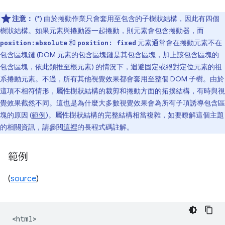
注意：
(*) 由於捲動作業只會套用至包含的子樹狀結構，因此有四個
樹狀結構。如果元素與捲動器一起捲動，則元素會包含捲動器，而
和
元素通常會在捲動元素不在
position:absolute
position: fixed
包含區塊鏈 (DOM 元素的包含區塊鏈是其包含區塊，加上該包含區塊的
包含區塊，依此類推至根元素) 的情況下，迴避固定或絕對定位元素的祖
系捲動元素。不過，所有其他視覺效果都會套用至整個 DOM 子樹。由於
這項不相符情形，屬性樹狀結構的裁剪和捲動方面的拓撲結構，有時與視
覺效果截然不同。這也是為什麼大多數視覺效果會為所有子項誘導包含區
塊的原因 (
範例
)。屬性樹狀結構的完整結構相當複雜，如要瞭解這個主題
的相關資訊，請參閱
這裡
的長程式碼註解。
範例
(
source
)
<html>
