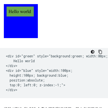
<div id="green" style="background:green; width:80px;"
    Hello world

</div>

<div id="blue" style="width:100px;

  height:100px; background:blue;

  position:absolute;

  top:0; left:0; z-index:-1;">
