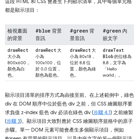
這段 HTML 和 CSS 會產生下列顯示清單，其中每個單元格
都是顯示項目：
#blue
#green
#green
檢視畫面
背景
背
內
的背景
音訊
景音訊
嵌文字
draw
Rect
draw
Rect
draw
Rect
draw
Text
大
大
Blob
大小為
小為
小為 80x18，
的位移為
800x600，
100x100，位
位於 8,8 位
8,8，文字為
顏色為白
於 0,0 位置，
置，顏色為綠
「Hello
色。
顏色為藍色。
色。
world」。
顯示項目清單的排序方式為由後至前。在上述範例中，綠色
div 在 DOM 順序中位於藍色 div 之前，但 CSS 繪圖順序要
求負值 z-index 藍色 div 必須在綠色 div (
步驟 4.1
) 之前繪製
(
步驟 3
)。顯示項目大致對應於 CSS 繪圖順序規格中的原子
步驟。單一 DOM 元素可能會產生多個顯示項目，例如
#green 有背景的顯示項目，以及內嵌文字的另一個顯示項