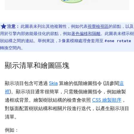
注意：
此圖表未列出其他複雜性，例如代表
視覺檢視區
的節點，以及
用於引擎內部效能最佳化的節點，例如
著色偏移和隔離
。此圖表未標示樹
狀結構之間的連結。舉例來說，3 像素模糊處理會套用至
#one rotate
轉換空間內。
顯示清單和繪圖區塊
顯示項目包含可透過
Skia
算繪的低階繪圖指令 (請參閱
這
裡
)。顯示項目通常很簡單，只需幾個繪圖指令，例如繪製
邊框或背景。繪製樹狀結構的檢查會依照
CSS 繪製順序
，
對版面配置樹狀結構和相關片段進行迭代，以產生顯示項目
清單。
例如：