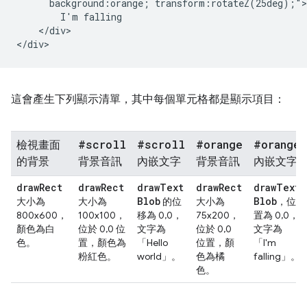
      background:orange; transform:rotateZ(25deg);">

        I'm falling

    </div>

這會產生下列顯示清單，其中每個單元格都是顯示項目：
#scroll
#scroll
#orange
#orange
檢視畫面
的背景
背景音訊
內嵌文字
背景音訊
內嵌文字
draw
Rect
draw
Rect
draw
Text
draw
Rect
draw
Text
Blob
Blob
大小為
大小為
的位
大小為
，位
800x600，
100x100，
移為 0,0，
75x200，
置為 0,0，
顏色為白
位於 0,0 位
文字為
位於 0,0
文字為
色。
置，顏色為
「Hello
位置，顏
「I'm
粉紅色。
world」。
色為橘
falling」。
色。