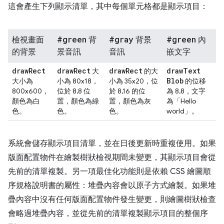
這會產生下列顯示清單，其中每個單元格都是顯示項目：
#green
#gray
#green
檢視畫面
背
背景
內
的背景
景音訊
音訊
嵌文字
draw
Rect
draw
Rect
draw
Rect
draw
Text
大
的大
Blob
大小為
小為 80x18，
小為 35x20，位
的位移
800x600，
位於 8,8 位
於 8,16 的位
為 8,8，文字
顏色為白
置，顏色為綠
置，顏色為灰
為「Hello
色。
色。
色。
world」。
系統會儲存顯示項目清單，並在日後更新時重複使用。如果
版面配置物件在繪製樹狀檢視期間未變更，其顯示項目會從
先前的清單複製。另一項最佳化功能則是依賴 CSS 繪圖順
序規格說明書的屬性：堆疊內容會以原子方式繪製。如果堆
疊內容中沒有任何版面配置物件發生變更，則繪圖樹狀檢查
會略過堆疊內容，並從先前的清單複製顯示項目的整個序