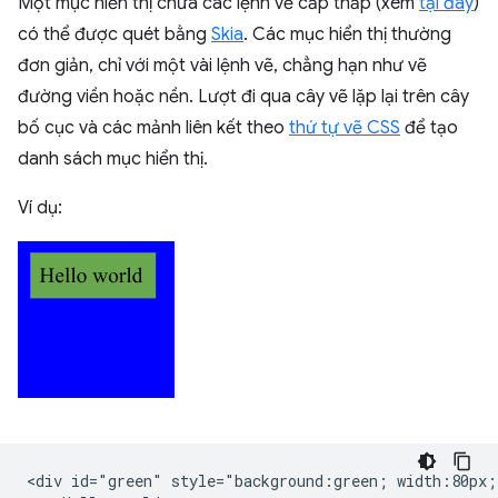
Một mục hiển thị chứa các lệnh vẽ cấp thấp (xem
tại đây
)
có thể được quét bằng
Skia
. Các mục hiển thị thường
đơn giản, chỉ với một vài lệnh vẽ, chẳng hạn như vẽ
đường viền hoặc nền. Lượt đi qua cây vẽ lặp lại trên cây
bố cục và các mảnh liên kết theo
thứ tự vẽ CSS
để tạo
danh sách mục hiển thị.
Ví dụ:
<div id="green" style="background:green; width:80px;"