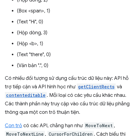
(Hộp dòng, 2)
(Box <span>, 1)
(Text "Hi", 0)
(Hộp dòng, 3)
(Hộp <b>, 1)
(Text "there", 0)
(Văn bản ".", 0)
Có nhiều đối tượng sử dụng cấu trúc dữ liệu này: API hỗ
trợ tiếp cận và API hình học như
getClientRects
và
contenteditable
. Mỗi loại có các yêu cầu khác nhau.
Các thành phần này truy cập vào cấu trúc dữ liệu phẳng
thông qua một con trỏ thuận tiện.
Con trỏ
có các API, chẳng hạn như
MoveToNext
,
MoveToNextLine
,
CursorForChildren
. Cách biểu thị