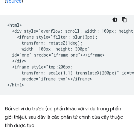
(
source
)
<html>

  <div style="overflow: scroll; width: 100px; height:
    <iframe style="filter: blur(3px);

      transform: rotateZ(1deg);

      width: 100px; height: 300px"

  id="one" srcdoc="iframe one"></iframe>

  </div>

  <iframe style="top:200px;

      transform: scale(1.1) translateX(200px)" id=two
      srcdoc="iframe two"></iframe>

Đối với ví dụ trước (có phần khác với ví dụ trong phần
giới thiệu), sau đây là các phần tử chính của cây thuộc
tính được tạo: