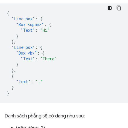
{
"Line box"
:
{
"Box <span>"
:
{
"Text"
:
"Hi"
}
},
"Line box"
:
{
"Box <b>"
:
{
"Text"
:
"There"
}
},
{
"Text"
:
"."
}
}
Danh sách phẳng sẽ có dạng như sau: