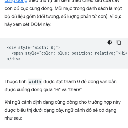
cùng dòng
theo thứ tự tìm kiếm theo chiều sâu của cây
con bố cục cùng dòng. Mỗi mục trong danh sách là một
bộ dữ liệu gồm (đối tượng, số lượng phần tử con). Ví dụ:
hãy xem xét DOM này:
<div style="width: 0;">

  <span style="color: blue; position: relative;">Hi</
Thuộc tính
width
được đặt thành 0 để dòng văn bản
được xuống dòng giữa "Hi" và "there".
Khi ngữ cảnh định dạng cùng dòng cho trường hợp này
được biểu thị dưới dạng cây, ngữ cảnh đó sẽ có dạng
như sau: