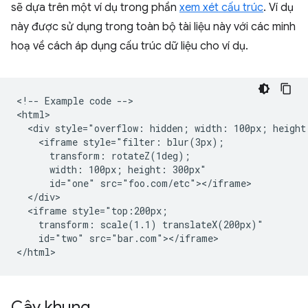
sẽ dựa trên một ví dụ trong phần
xem xét cấu trúc
. Ví dụ
này được sử dụng trong toàn bộ tài liệu này với các minh
hoạ về cách áp dụng cấu trúc dữ liệu cho ví dụ.
<!-- Example code -->

<html>

  <div style="overflow: hidden; width: 100px; height:
    <iframe style="filter: blur(3px);

      transform: rotateZ(1deg);

      width: 100px; height: 300px"

      id="one" src="foo.com/etc"></iframe>

  </div>

  <iframe style="top:200px;

    transform: scale(1.1) translateX(200px)"

    id="two" src="bar.com"></iframe>

Cây khung