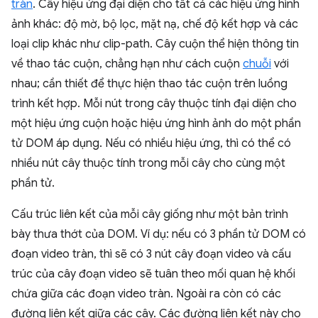
tràn
. Cây hiệu ứng đại diện cho tất cả các hiệu ứng hình
ảnh khác: độ mờ, bộ lọc, mặt nạ, chế độ kết hợp và các
loại clip khác như clip-path. Cây cuộn thể hiện thông tin
về thao tác cuộn, chẳng hạn như cách cuộn
chuỗi
với
nhau; cần thiết để thực hiện thao tác cuộn trên luồng
trình kết hợp. Mỗi nút trong cây thuộc tính đại diện cho
một hiệu ứng cuộn hoặc hiệu ứng hình ảnh do một phần
tử DOM áp dụng. Nếu có nhiều hiệu ứng, thì có thể có
nhiều nút cây thuộc tính trong mỗi cây cho cùng một
phần tử.
Cấu trúc liên kết của mỗi cây giống như một bản trình
bày thưa thớt của DOM. Ví dụ: nếu có 3 phần tử DOM có
đoạn video tràn, thì sẽ có 3 nút cây đoạn video và cấu
trúc của cây đoạn video sẽ tuân theo mối quan hệ khối
chứa giữa các đoạn video tràn. Ngoài ra còn có các
đường liên kết giữa các cây. Các đường liên kết này cho