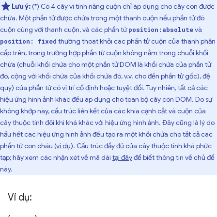
Lưu ý:
(*) Có 4 cây vì tính năng cuộn chỉ áp dụng cho cây con được
chứa. Một phần tử được chứa trong một thanh cuộn nếu phần tử đó
cuộn cùng với thanh cuộn, và các phần tử
và
position:absolute
thường thoát khỏi các phần tử cuộn của thành phần
position: fixed
cấp trên, trong trường hợp phần tử cuộn không nằm trong chuỗi khối
chứa (chuỗi khối chứa cho một phần tử DOM là khối chứa của phần tử
đó, cộng với khối chứa của khối chứa đó, v.v. cho đến phần tử gốc), đệ
quy) của phần tử có vị trí cố định hoặc tuyệt đối. Tuy nhiên, tất cả các
hiệu ứng hình ảnh khác đều áp dụng cho toàn bộ cây con DOM. Do sự
không khớp này, cấu trúc liên kết của các khía cạnh cắt và cuộn của
cây thuộc tính đôi khi khá khác với hiệu ứng hình ảnh. Đây cũng là lý do
hầu hết các hiệu ứng hình ảnh đều tạo ra một khối chứa cho tất cả các
phần tử con cháu (
ví dụ
). Cấu trúc đầy đủ của cây thuộc tính khá phức
tạp; hãy xem các nhận xét về mã dài
tại đây
để biết thông tin về chủ đề
này.
Ví dụ: