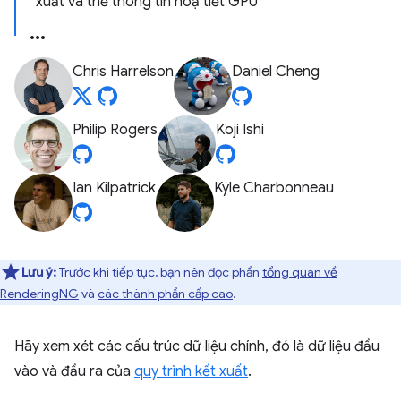
xuất và thẻ thông tin hoạ tiết GPU
Chris Harrelson
Daniel Cheng
Philip Rogers
Koji Ishi
Ian Kilpatrick
Kyle Charbonneau
Lưu ý:
Trước khi tiếp tục, bạn nên đọc phần
tổng quan về
RenderingNG
và
các thành phần cấp cao
.
Hãy xem xét các cấu trúc dữ liệu chính, đó là dữ liệu đầu
vào và đầu ra của
quy trình kết xuất
.