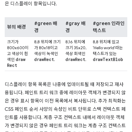
은 디스플레이 항목입니다.
#green
#gray
#green
배
배
인라인
뷰의 배경
경
경
텍스트
크기가
8,8 위치에 크기
8,16 위치에
8,8 위치에 있고
800x600이
가 80x18이고
크기 35x20,
'Hello world'라는
고 색상이 흰
색상이 녹색인
색상 회색인
텍스트가 있는
draw
draw
Rect
draw
Rect
draw
Text
Blob
색인
.
.
Rect
디스플레이 항목 목록은 나중에 업데이트될 때 저장되고 재사
용됩니다. 페인트 트리 워크 중에 레이아웃 객체가 변경되지 않
은 경우 표시 항목이 이전 목록에서 복사됩니다. 추가 최적화는
CSS 페인트 순서 사양의 속성인 비트 단위로 스택 컨텍스트 페
인트를 사용합니다. 계층 구조 컨텍스트 내에서 레이아웃 객체
가 변경되지 않은 경우 페인트 트리 워크는 계층 구조 컨텍스트