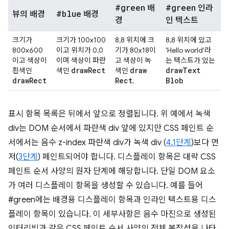
#green
#green
배
인라
#blue
뷰의 배경
배경
경
인 텍스트
크기가
크기가 100x100
8,8 위치에 크
8,8 위치에 있고
800x600
이고 위치가 0,0
기가 80x18이
'Hello world'라
이고 색상이
이며 색상이 파란
고 색상이 녹
는 텍스트가 있는
draw
Rect
draw
draw
Text
흰색인
색인
색인
draw
Rect
Rect
Blob
.
표시 항목 목록은 뒤에서 앞으로 정렬됩니다. 위 예에서 녹색
div는 DOM 순서에서 파란색 div 앞에 있지만 CSS 페인트 순
서에서는 음수 z-index 파란색 div가 녹색 div (
4.1단계
)보다 먼
저(
3단계
) 페인트되어야 합니다. 디스플레이 항목은 대략 CSS
페인트 순서 사양의 원자 단계에 해당합니다. 단일 DOM 요소
가 여러 디스플레이 항목을 생성할 수 있습니다. 예를 들어
#green에는 배경용 디스플레이 항목과 인라인 텍스트용 디스
플레이 항목이 있습니다. 이 세부사항은 음수 마진으로 생성된
인터리빙과 같은 CSS 페인트 순서 사양의 전체 복잡성을 나타