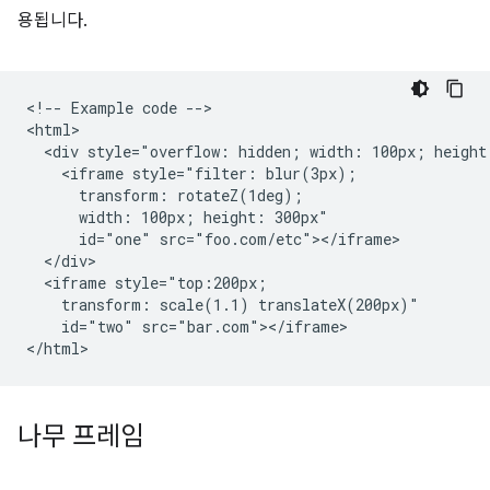
용됩니다.
<!-- Example code -->

<html>

  <div style="overflow: hidden; width: 100px; height:
    <iframe style="filter: blur(3px);

      transform: rotateZ(1deg);

      width: 100px; height: 300px"

      id="one" src="foo.com/etc"></iframe>

  </div>

  <iframe style="top:200px;

    transform: scale(1.1) translateX(200px)"

    id="two" src="bar.com"></iframe>

나무 프레임