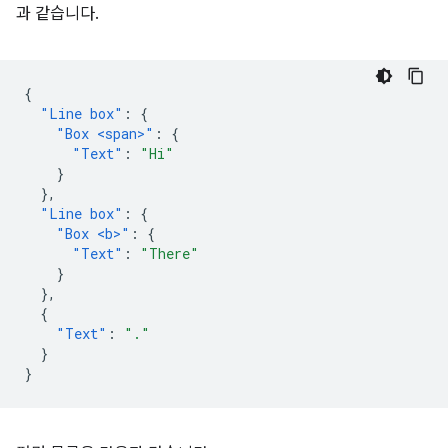
과 같습니다.
{
"Line box"
:
{
"Box <span>"
:
{
"Text"
:
"Hi"
}
},
"Line box"
:
{
"Box <b>"
:
{
"Text"
:
"There"
}
},
{
"Text"
:
"."
}
}