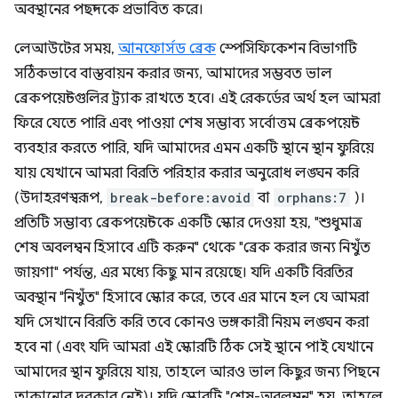
অবস্থানের পছন্দকে প্রভাবিত করে।
লেআউটের সময়,
আনফোর্সড ব্রেক
স্পেসিফিকেশন বিভাগটি
সঠিকভাবে বাস্তবায়ন করার জন্য, আমাদের সম্ভবত ভাল
ব্রেকপয়েন্টগুলির ট্র্যাক রাখতে হবে। এই রেকর্ডের অর্থ হল আমরা
ফিরে যেতে পারি এবং পাওয়া শেষ সম্ভাব্য সর্বোত্তম ব্রেকপয়েন্ট
ব্যবহার করতে পারি, যদি আমাদের এমন একটি স্থানে স্থান ফুরিয়ে
যায় যেখানে আমরা বিরতি পরিহার করার অনুরোধ লঙ্ঘন করি
(উদাহরণস্বরূপ,
break-before:avoid
বা
orphans:7
)।
প্রতিটি সম্ভাব্য ব্রেকপয়েন্টকে একটি স্কোর দেওয়া হয়, "শুধুমাত্র
শেষ অবলম্বন হিসাবে এটি করুন" থেকে "ব্রেক করার জন্য নিখুঁত
জায়গা" পর্যন্ত, এর মধ্যে কিছু মান রয়েছে। যদি একটি বিরতির
অবস্থান "নিখুঁত" হিসাবে স্কোর করে, তবে এর মানে হল যে আমরা
যদি সেখানে বিরতি করি তবে কোনও ভঙ্গকারী নিয়ম লঙ্ঘন করা
হবে না (এবং যদি আমরা এই স্কোরটি ঠিক সেই স্থানে পাই যেখানে
আমাদের স্থান ফুরিয়ে যায়, তাহলে আরও ভাল কিছুর জন্য পিছনে
তাকানোর দরকার নেই)। যদি স্কোরটি "শেষ-অবলম্বন" হয়, তাহলে