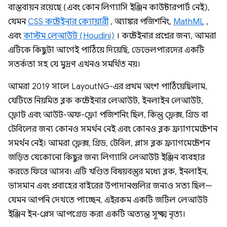
বাস্তবায়ন রয়েছে (এবং কোন লিগ্যাসি ইঞ্জিন কাউন্টারপার্ট নেই),
যেমন
CSS কন্টেইনার ক্যোয়ারী
, অ্যাঙ্কর পজিশনিং,
MathML
,
এবং
কাস্টম লেআউট (Houdini)
। কন্টেইনার প্রশ্নের জন্য, আমরা
এটিকে কিছুটা আগেই পাঠিয়ে দিয়েছি, ডেভেলপারদের একটি
সতর্কতা সহ যে মুদ্রণ এখনও সমর্থিত নয়।
আমরা 2019 সালে LayoutNG-এর প্রথম অংশ পাঠিয়েছিলাম,
যেটিতে নিয়মিত ব্লক কন্টেইনার লেআউট, ইনলাইন লেআউট,
ফ্লোট এবং আউট-অফ-ফ্লো পজিশনিং ছিল, কিন্তু ফ্লেক্স, গ্রিড বা
টেবিলের জন্য কোনও সমর্থন নেই এবং কোনও ব্লক ফ্র্যাগমেন্টেশন
সমর্থন নেই। আমরা ফ্লেক্স, গ্রিড, টেবিল, প্লাস ব্লক ফ্র্যাগমেন্টেশন
জড়িত যেকোনো কিছুর জন্য লিগ্যাসি লেআউট ইঞ্জিন ব্যবহার
করতে ফিরে আসব। এটি খণ্ডিত বিষয়বস্তুর মধ্যে ব্লক, ইনলাইন,
ভাসমান এবং প্রবাহের বাইরের উপাদানগুলির জন্যও সত্য ছিল—
যেমন আপনি দেখতে পাচ্ছেন, এইরকম একটি জটিল লেআউট
ইঞ্জিন ইন-প্লেস আপগ্রেড করা একটি অত্যন্ত সূক্ষ্ম নৃত্য।