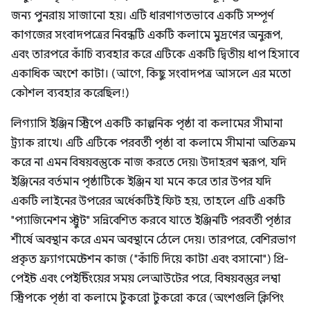
জন্য পুনরায় সাজানো হয়। এটি ধারণাগতভাবে একটি সম্পূর্ণ
কাগজের সংবাদপত্রের নিবন্ধটি একটি কলামে মুদ্রণের অনুরূপ,
এবং তারপরে কাঁচি ব্যবহার করে এটিকে একটি দ্বিতীয় ধাপ হিসাবে
একাধিক অংশে কাটা। (আগে, কিছু সংবাদপত্র আসলে এর মতো
কৌশল ব্যবহার করেছিল!)
লিগ্যাসি ইঞ্জিন স্ট্রিপে একটি কাল্পনিক পৃষ্ঠা বা কলামের সীমানা
ট্র্যাক রাখে। এটি এটিকে পরবর্তী পৃষ্ঠা বা কলামে সীমানা অতিক্রম
করে না এমন বিষয়বস্তুকে নাজ করতে দেয়৷ উদাহরণ স্বরূপ, যদি
ইঞ্জিনের বর্তমান পৃষ্ঠাটিকে ইঞ্জিন যা মনে করে তার উপর যদি
একটি লাইনের উপরের অর্ধেকটিই ফিট হয়, তাহলে এটি একটি
"প্যাজিনেশন স্ট্রুট" সন্নিবেশিত করবে যাতে ইঞ্জিনটি পরবর্তী পৃষ্ঠার
শীর্ষে অবস্থান করে এমন অবস্থানে ঠেলে দেয়। তারপরে, বেশিরভাগ
প্রকৃত ফ্র্যাগমেন্টেশন কাজ ("কাঁচি দিয়ে কাটা এবং বসানো") প্রি-
পেইন্ট এবং পেইন্টিংয়ের সময় লেআউটের পরে, বিষয়বস্তুর লম্বা
স্ট্রিপকে পৃষ্ঠা বা কলামে টুকরো টুকরো করে (অংশগুলি ক্লিপিং