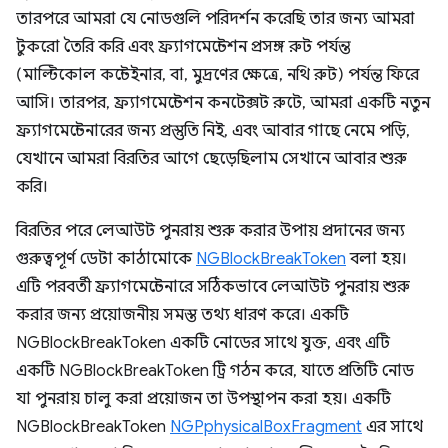
তারপরে আমরা যে নোডগুলি পরিদর্শন করেছি তার জন্য আমরা
টুকরো তৈরি করি এবং ফ্র্যাগমেন্টেশন প্রসঙ্গ রুট পর্যন্ত
(মাল্টিকোল কন্টেইনার, বা, মুদ্রণের ক্ষেত্রে, নথি রুট) পর্যন্ত ফিরে
আসি। তারপর, ফ্র্যাগমেন্টেশন কনটেক্সট রুটে, আমরা একটি নতুন
ফ্র্যাগমেন্টেনারের জন্য প্রস্তুতি নিই, এবং আবার গাছে নেমে পড়ি,
যেখানে আমরা বিরতির আগে ছেড়েছিলাম সেখানে আবার শুরু
করি।
বিরতির পরে লেআউট পুনরায় শুরু করার উপায় প্রদানের জন্য
গুরুত্বপূর্ণ ডেটা কাঠামোকে
NGBlockBreakToken
বলা হয়।
এটি পরবর্তী ফ্র্যাগমেন্টেনারে সঠিকভাবে লেআউট পুনরায় শুরু
করার জন্য প্রয়োজনীয় সমস্ত তথ্য ধারণ করে। একটি
NGBlockBreakToken একটি নোডের সাথে যুক্ত, এবং এটি
একটি NGBlockBreakToken ট্রি গঠন করে, যাতে প্রতিটি নোড
যা পুনরায় চালু করা প্রয়োজন তা উপস্থাপন করা হয়। একটি
NGBlockBreakToken
NGPphysicalBoxFragment
এর সাথে