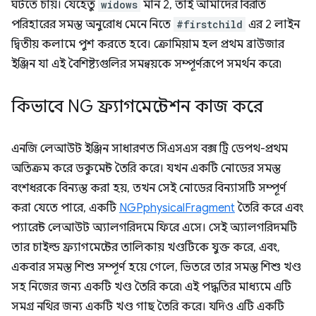
ঘটতে চায়। যেহেতু
widows
মান 2, তাই আমাদের বিরতি
পরিহারের সমস্ত অনুরোধ মেনে নিতে
#firstchild
এর 2 লাইন
দ্বিতীয় কলামে পুশ করতে হবে। ক্রোমিয়াম হল প্রথম ব্রাউজার
ইঞ্জিন যা এই বৈশিষ্ট্যগুলির সমন্বয়কে সম্পূর্ণরূপে সমর্থন করে৷
কিভাবে NG ফ্র্যাগমেন্টেশন কাজ করে
এনজি লেআউট ইঞ্জিন সাধারণত সিএসএস বক্স ট্রি ডেপথ-প্রথম
অতিক্রম করে ডকুমেন্ট তৈরি করে। যখন একটি নোডের সমস্ত
বংশধরকে বিন্যস্ত করা হয়, তখন সেই নোডের বিন্যাসটি সম্পূর্ণ
করা যেতে পারে, একটি
NGPphysicalFragment
তৈরি করে এবং
প্যারেন্ট লেআউট অ্যালগরিদমে ফিরে এসে। সেই অ্যালগরিদমটি
তার চাইল্ড ফ্র্যাগমেন্টের তালিকায় খণ্ডটিকে যুক্ত করে, এবং,
একবার সমস্ত শিশু সম্পূর্ণ হয়ে গেলে, ভিতরে তার সমস্ত শিশু খণ্ড
সহ নিজের জন্য একটি খণ্ড তৈরি করে৷ এই পদ্ধতির মাধ্যমে এটি
সমগ্র নথির জন্য একটি খণ্ড গাছ তৈরি করে। যদিও এটি একটি