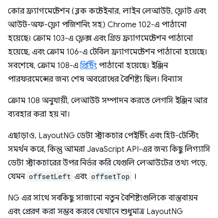
কোর ফ্র্যাগমেন্টেশন (ব্লক কন্টেইনার, লাইন লেআউট, ফ্লোট এবং
আউট-অফ-ফ্লো পজিশনিং সহ) Chrome 102-এ পাঠানো
হয়েছে। ক্রোম 103-এ ফ্লেক্স এবং গ্রিড ফ্র্যাগমেন্টেশন পাঠানো
হয়েছে, এবং ক্রোম 106-এ টেবিল ফ্র্যাগমেন্টেশন পাঠানো হয়েছে।
সবশেষে, ক্রোম 108-এ
প্রিন্টিং
পাঠানো হয়েছে। ইঞ্জিন
পারফরমেন্সের জন্য শেষ অবরোধের বৈশিষ্ট্য ছিল। বিন্যাস
ক্রোম 108 অনুযায়ী, লেআউট সম্পাদন করতে লেগসি ইঞ্জিন আর
ব্যবহার করা হয় না।
এছাড়াও, LayoutNG ডেটা স্ট্রাকচার পেইন্টিং এবং হিট-টেস্টিং
সমর্থন করে, কিন্তু আমরা JavaScript API-এর জন্য কিছু লিগ্যাসি
ডেটা স্ট্রাকচারের উপর নির্ভর করি যেগুলি লেআউটের তথ্য পড়ে,
যেমন
offsetLeft
এবং
offsetTop
।
NG এর সাথে সবকিছু সাজানো নতুন বৈশিষ্ট্যগুলিকে বাস্তবায়ন
এবং প্রেরণ করা সম্ভব করবে যেখানে শুধুমাত্র LayoutNG