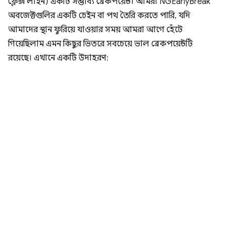
ফ্লেক্স লাইন) একটি সম্ভাব্য ব্রেকপয়েন্ট। আমরা NGEarlyBreak
অবজেক্টগুলির একটি চেইন বা পথ তৈরি করতে পারি, যদি
আমাদের স্থান ফুরিয়ে যাওয়ার সময় আমরা আগে হেঁটে
গিয়েছিলাম এমন কিছুর ভিতরে সবচেয়ে ভাল ব্রেকপয়েন্টটি
রয়েছে। এখানে একটি উদাহরণ: