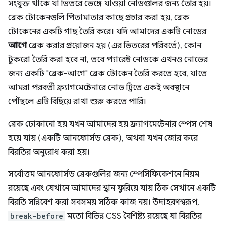
সংযুক্ত থাকে যা ভিতরে ভেঙ্গে যাওয়া নোডগুলির জন্য তৈরি হয়।
ব্রেক টোকেনগুলি পিতামাতার কাছে প্রচার করা হয়, ব্রেক
টোকেনের একটি গাছ তৈরি করে। যদি আমাদের একটি নোডের
আগে
ব্রেক করার প্রয়োজন হয় (এর ভিতরের পরিবর্তে), কোন
টুকরো তৈরি করা হবে না, তবে প্যারেন্ট নোডকে এখনও নোডের
জন্য একটি "ব্রেক-আগে" ব্রেক টোকেন তৈরি করতে হবে, যাতে
আমরা পরবর্তী ফ্র্যাগমেন্টেনারে নোড ট্রিতে একই অবস্থানে
পৌঁছলে এটি বিছিয়ে রাখা শুরু করতে পারি।
ব্রেক ঢোকানো হয় যখন আমাদের হয় ফ্র্যাগমেন্টেনার স্পেস শেষ
হয়ে যায় (একটি আনফোর্সড ব্রেক), অথবা যখন জোর করে
বিরতির অনুরোধ করা হয়।
সর্বোত্তম আনফোর্সড ব্রেকগুলির জন্য স্পেসিফিকেশনে নিয়ম
রয়েছে এবং যেখানে আমাদের স্থান ফুরিয়ে যায় ঠিক সেখানে একটি
বিরতি সন্নিবেশ করা সবসময় সঠিক কাজ নয়। উদাহরণস্বরূপ,
break-before
মতো বিভিন্ন CSS বৈশিষ্ট্য রয়েছে যা বিরতির