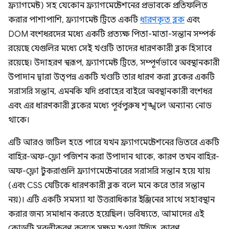
ফ্র্যাগমেন্ট) সহ যেকোন ফ্র্যাগমেন্টেশনের প্রভাবকে প্রতিফলিত
করার পাশাপাশি, ফ্র্যাগমেন্ট ট্রিতে একটি
ধারণকৃত ব্লক
এবং
DOM বংশধরদের মধ্যে একটি প্রত্যক্ষ পিতা-মাতা-সন্তান সম্পর্ক
রয়েছে যেগুলির মধ্যে সেই খণ্ডটি তাদের ধারণকারী ব্লক হিসাবে
রয়েছে। উদাহরণ স্বরূপ, ফ্র্যাগমেন্ট ট্রিতে, সম্পূর্ণভাবে অবস্থানকারী
উপাদান দ্বারা উত্পন্ন একটি খণ্ডটি তার ধারণ করা ব্লকের একটি
সরাসরি সন্তান, এমনকি যদি প্রবাহের বাইরে অবস্থানকারী বংশধর
এবং এর ধারণকারী ব্লকের মধ্যে পূর্বপুরুষ শৃঙ্খলে অন্যান্য নোড
থাকে।
এটি আরও জটিল হতে পারে যখন ফ্র্যাগমেন্টেশনের ভিতরে একটি
বাহির-অফ-ফ্লো পজিশন করা উপাদান থাকে, কারণ তখন বাহির-
অফ-ফ্লো টুকরাগুলি ফ্র্যাগমেন্টেনারের সরাসরি সন্তান হয়ে যায়
(এবং CSS যেটিকে ধারণকারী ব্লক বলে মনে করে তার সন্তান
নয়)। এটি একটি সমস্যা যা উত্তরাধিকার ইঞ্জিনের সাথে সহাবস্থান
করার জন্য সমাধান করতে হয়েছিল। ভবিষ্যতে, আমাদের এই
কোডটি সরলীকরণ করতে সক্ষম হওয়া উচিত, কারণ