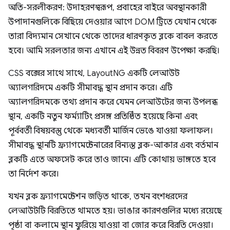
অতি-সরলীকরণ: উদাহরণস্বরূপ, প্রবাহের বাইরে অবস্থানকারী
উপাদানগুলিকে বিছিয়ে দেওয়ার আগে DOM ট্রিতে যেখান থেকে
তারা বিদ্যমান সেখানে থেকে তাদের ধারণকৃত ব্লকে বাবল করতে
হবে। আমি সরলতার জন্য এখানে এই উন্নত বিবরণ উপেক্ষা করছি।
CSS বক্সের সাথে সাথে, LayoutNG একটি লেআউট
অ্যালগরিদমে একটি সীমাবদ্ধ স্থান প্রদান করে। এটি
অ্যালগরিদমকে তথ্য প্রদান করে যেমন লেআউটের জন্য উপলব্ধ
স্থান, একটি নতুন ফর্ম্যাটিং প্রসঙ্গ প্রতিষ্ঠিত হয়েছে কিনা এবং
পূর্ববর্তী বিষয়বস্তু থেকে মধ্যবর্তী মার্জিন ভেঙে যাওয়া ফলাফল।
সীমাবদ্ধ স্থানটি ফ্র্যাগমেন্টেনারের বিন্যস্ত ব্লক-আকার এবং বর্তমান
ব্লকটি এতে অফসেট করে তাও জানে। এটি কোথায় ভাঙ্গতে হবে
তা নির্দেশ করে।
যখন ব্লক ফ্র্যাগমেন্টেশন জড়িত থাকে, তখন বংশধরদের
লেআউটটি বিরতিতে থামতে হয়। ভাঙার কারণগুলির মধ্যে রয়েছে
পৃষ্ঠা বা কলামে স্থান ফুরিয়ে যাওয়া বা জোর করে বিরতি দেওয়া।