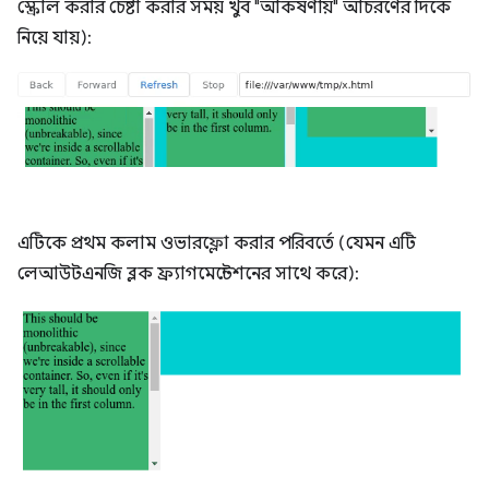
স্ক্রোল করার চেষ্টা করার সময় খুব "আকর্ষণীয়" আচরণের দিকে
নিয়ে যায়):
এটিকে প্রথম কলাম ওভারফ্লো করার পরিবর্তে (যেমন এটি
লেআউটএনজি ব্লক ফ্র্যাগমেন্টেশনের সাথে করে):