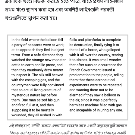
একাধিক খণ্ডে বিভক্ত করতে হতে পারে, যাতে প্রথম লাইনগুলি
প্রথম খণ্ডে স্থাপন করা হয় এবং অবশিষ্ট লাইনগুলি পরবর্তী
খণ্ডগুলিতে স্থাপন করা হয়।
এই উদাহরণে, মাল্টি-কলাম লেআউট ব্যবহার করে একটি অনুচ্ছেদ দুটি কলামে
বিভক্ত করা হয়েছে। প্রতিটি কলাম একটি ফ্র্যাগমেন্টেনার, খণ্ডিত প্রবাহের একটি