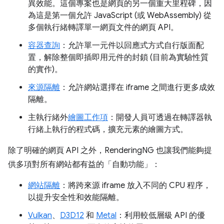
異效能。這個專案也是網頁的另一個重大里程碑，因
為這是第一個允許 JavaScript (或 WebAssembly) 從
多個執行緒轉譯單一網頁文件的網頁 API。
容器查詢
：允許單一元件以回應式方式自行版面配
置，解除整個即插即用元件的封鎖 (目前為實驗性質
的實作)。
來源隔離
：允許網站選擇在 iframe 之間進行更多成效
隔離。
主執行緒外
繪圖工作項
：開發人員可透過在轉譯器執
行緒上執行的程式碼，擴充元素的繪圖方式。
除了明確的網頁 API 之外，RenderingNG 也讓我們能夠提
供多項對所有網站都有益的「自動功能」：
網站隔離
：將跨來源 iframe 放入不同的 CPU 程序，
以提升安全性和效能隔離。
Vulkan
、
D3D12
和
Metal
：利用較低層級 API 的優