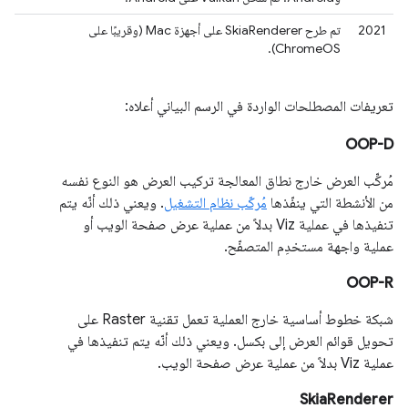
2021
تم طرح SkiaRenderer على أجهزة Mac (وقريبًا على
ChromeOS).
تعريفات المصطلحات الواردة في الرسم البياني أعلاه:
OOP-D
مُركِّب العرض خارج نطاق المعالجة تركيب العرض هو النوع نفسه
من الأنشطة التي ينفّذها
مُركّب نظام التشغيل
. ويعني ذلك أنّه يتم
تنفيذها في عملية Viz بدلاً من عملية عرض صفحة الويب أو
عملية واجهة مستخدِم المتصفّح.
OOP-R
شبكة خطوط أساسية خارج العملية تعمل تقنية Raster على
تحويل قوائم العرض إلى بكسل. ويعني ذلك أنّه يتم تنفيذها في
عملية Viz بدلاً من عملية عرض صفحة الويب.
SkiaRenderer