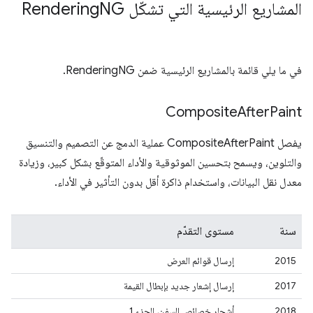
المشاريع الرئيسية التي تشكّل Rendering
NG
في ما يلي قائمة بالمشاريع الرئيسية ضمن RenderingNG.
Composite
After
Paint
يفصل CompositeAfterPaint عملية الدمج عن التصميم والتنسيق
والتلوين، ويسمح بتحسين الموثوقية والأداء المتوقّع بشكل كبير، وزيادة
معدل نقل البيانات، واستخدام ذاكرة أقل بدون التأثير في الأداء.
سنة
مستوى التقدّم
2015
إرسال قوائم العرض
2017
إرسال إشعار جديد بإبطال القيمة
2018
أشجار خصائص السفن، الجزء 1