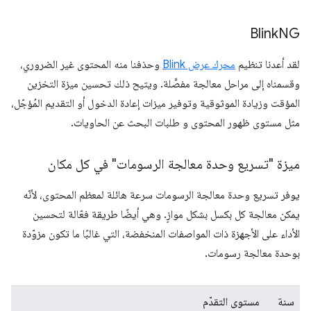
Blink
NG
لقد أعدنا تنظيم
محرك عرض Blink
وحذفنا منه المحتوى غير الضروري،
وقسمناه إلى مراحل معالجة مفصَّلة. ويتيح ذلك تحسين ميزة التخزين
المؤقت وزيادة الموثوقية وتوفير ميزات إعادة الدخول أو التقديم المُؤجّل،
مثل مستوى ظهور المحتوى و طلبات البحث عن الحاويات.
ميزة "تسريع وحدة معالجة الرسومات" في كل مكان
يوفر تسريع وحدة معالجة الرسومات سرعة هائلة لمعظم المحتوى، لأنّه
يمكن معالجة كل بكسل بشكل موازٍ. وهي أيضًا طريقة فعّالة لتحسين
الأداء على الأجهزة ذات المواصفات المنخفضة، التي غالبًا ما تكون مزوّدة
بوحدة معالجة رسومات.
سنة
مستوى التقدّم