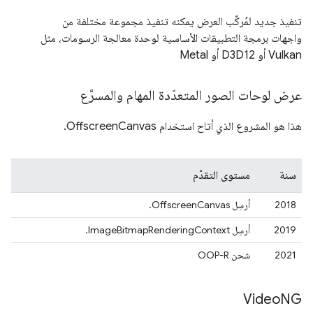
تنفيذ جديد لمُركِّب العرض يمكنه تنفيذ مجموعة مختلفة من
واجهات برمجة التطبيقات الأساسية لوحدة معالجة الرسومات، مثل
Vulkan أو D3D12 أو Metal
عرض لوحات الصور المتعدّدة المهام والمسرَّع
هذا هو المشروع الذي أتاح استخدام OffscreenCanvas.
سنة
مستوى التقدّم
2018
أرسِل OffscreenCanvas.
2019
أرسِل ImageBitmapRenderingContext.
2021
شحن OOP-R
Video
NG