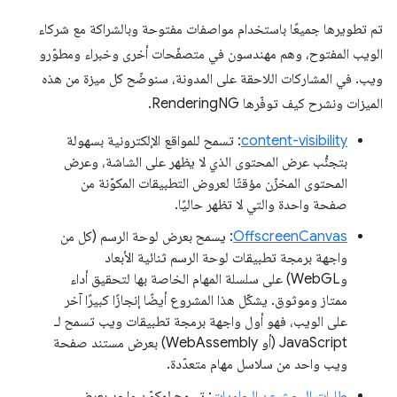
تم تطويرها جميعًا باستخدام مواصفات مفتوحة وبالشراكة مع شركاء
الويب المفتوح، وهم مهندسون في متصفّحات أخرى وخبراء ومطوّرو
ويب. في المشاركات اللاحقة على المدونة، سنوضّح كل ميزة من هذه
الميزات ونشرح كيف توفّرها RenderingNG.
content-visibility
: تسمح للمواقع الإلكترونية بسهولة
بتجنُّب عرض المحتوى الذي لا يظهر على الشاشة، وعرض
المحتوى المخزّن مؤقتًا لعروض التطبيقات المكوّنة من
صفحة واحدة والتي لا تظهر حاليًا.
OffscreenCanvas
: يسمح بعرض لوحة الرسم (كل من
واجهة برمجة تطبيقات لوحة الرسم ثنائية الأبعاد
وWebGL) على سلسلة المهام الخاصة بها لتحقيق أداء
ممتاز وموثوق. يشكّل هذا المشروع أيضًا إنجازًا كبيرًا آخر
على الويب، فهو أول واجهة برمجة تطبيقات ويب تسمح لـ
JavaScript (أو WebAssembly) بعرض مستند صفحة
ويب واحد من سلاسل مهام متعدّدة.
طلبات البحث عن الحاويات
: تسمح لمكوّن واحد بعرض