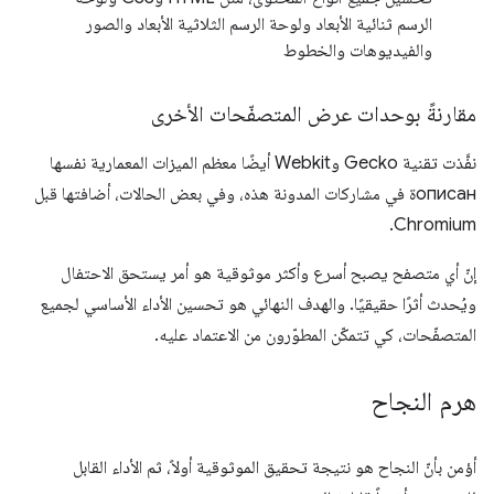
الرسم ثنائية الأبعاد ولوحة الرسم الثلاثية الأبعاد والصور
والفيديوهات والخطوط
مقارنةً بوحدات عرض المتصفّحات الأخرى
نفَّذت تقنية Gecko وWebkit أيضًا معظم الميزات المعمارية نفسها
описанة في مشاركات المدونة هذه، وفي بعض الحالات، أضافتها قبل
Chromium.
إنّ أي متصفح يصبح أسرع وأكثر موثوقية هو أمر يستحق الاحتفال
ويُحدث أثرًا حقيقيًا. والهدف النهائي هو تحسين الأداء الأساسي لجميع
المتصفّحات، كي تتمكّن المطوّرون من الاعتماد عليه.
هرم النجاح
أؤمن بأنّ النجاح هو نتيجة تحقيق الموثوقية أولاً، ثم الأداء القابل