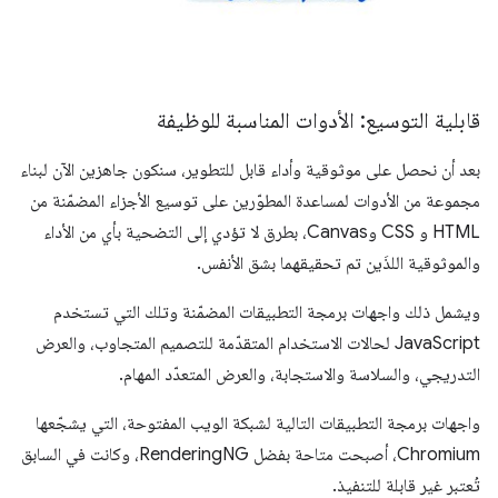
قابلية التوسيع: الأدوات المناسبة للوظيفة
بعد أن نحصل على موثوقية وأداء قابل للتطوير، سنكون جاهزين الآن لبناء
مجموعة من الأدوات لمساعدة المطوّرين على توسيع الأجزاء المضمّنة من
HTML و CSS وCanvas، بطرق لا تؤدي إلى التضحية بأي من الأداء
والموثوقية اللذَين تم تحقيقهما بشق الأنفس.
ويشمل ذلك واجهات برمجة التطبيقات المضمّنة وتلك التي تستخدم
JavaScript لحالات الاستخدام المتقدّمة للتصميم المتجاوب، والعرض
التدريجي، والسلاسة والاستجابة، والعرض المتعدّد المهام.
واجهات برمجة التطبيقات التالية لشبكة الويب المفتوحة، التي يشجّعها
Chromium، أصبحت متاحة بفضل RenderingNG، وكانت في السابق
تُعتبر غير قابلة للتنفيذ.