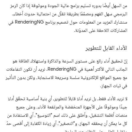
من السهل أيضًا بدوره تسليم برامج عالية الجودة وموثوقة إذا كان الرمز
البرمجي سهل الفهم ومصمّمًا بطريقة تقلّل من احتمالية حدوث أخطاء.
سنشارك المزيد من المعلومات حول تصميم برنامج RenderingNG في
المشاركات اللاحقة على المدوّنة.
الأداء القابل للتطوير
إنّ تحقيق أداء رائع على مستوى السرعة والذاكرة واستهلاك الطاقة هو
الجانب التالي الأكثر أهمية في RenderingNG. نريد أن تكون التفاعلات
مع جميع المواقع الإلكترونية سلسة وسريعة الاستجابة، ولكن بدون التأثير
في ثبات الجهاز.
لا نريد الأداء فقط، بل نريد أداءً قابلاً للتطوير، أي بنية أساسية تحقّق أداءً
جيدًا وموثوقًا على الأجهزة المنخفضة والمرتفعة الأداء، وعلى جميع
منصات أنظمة التشغيل. وأطلق على ذلك اسم "التوسيع"، أي الاستفادة من
كل ما يمكن أن يحققه الجهاز، و"التصغير"، أي زيادة الكفاءة إلى أقصى حدّ
وتقليل الطلب على النظام عند الحاجة.