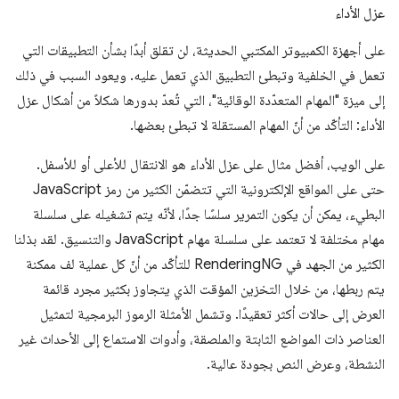
عزل الأداء
على أجهزة الكمبيوتر المكتبي الحديثة، لن تقلق أبدًا بشأن التطبيقات التي
تعمل في الخلفية وتبطئ التطبيق الذي تعمل عليه. ويعود السبب في ذلك
إلى ميزة "المهام المتعدّدة الوقائية"، التي تُعدّ بدورها شكلاً من أشكال عزل
الأداء: التأكّد من أنّ المهام المستقلة لا تبطئ بعضها.
على الويب، أفضل مثال على عزل الأداء هو الانتقال للأعلى أو للأسفل.
حتى على المواقع الإلكترونية التي تتضمّن الكثير من رمز JavaScript
البطيء، يمكن أن يكون التمرير سلسًا جدًا، لأنّه يتم تشغيله على سلسلة
مهام مختلفة لا تعتمد على سلسلة مهام JavaScript والتنسيق. لقد بذلنا
الكثير من الجهد في RenderingNG للتأكّد من أنّ كل عملية لف ممكنة
يتم ربطها، من خلال التخزين المؤقت الذي يتجاوز بكثير مجرد قائمة
العرض إلى حالات أكثر تعقيدًا. وتشمل الأمثلة الرموز البرمجية لتمثيل
العناصر ذات المواضع الثابتة والملصقة، وأدوات الاستماع إلى الأحداث غير
النشطة، وعرض النص بجودة عالية.