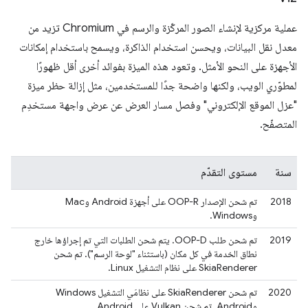
عملية مركزية لإنشاء الصور المركّزة والرسم في Chromium تزيد من
معدل نقل البيانات، ويحسن استخدام الذاكرة، ويسمح باستخدام إمكانات
الأجهزة على النحو الأمثل. وتعود هذه الميزة بفوائد أخرى أقل ظهورًا
لمطوّري الويب، ولكنها واضحة جدًا للمستخدمين، مثل إزالة حظر ميزة
"عزل الموقع الإلكتروني" وفصل مسار العرض عن عرض واجهة مستخدِم
المتصفّح.
سنة
مستوى التقدّم
2018
تم شحن الإصدار OOP-R على أجهزة Android وMac
وWindows.
2019
تم شحن طلب OOP-D. يتم شحن الطلبات التي تم إجراؤها خارج
نطاق الخدمة في كل مكان (باستثناء "لوحة الرسم"). تم شحن
SkiaRenderer على نظام التشغيل Linux.
2020
تم شحن SkiaRenderer على نظامَي التشغيل Windows
وAndroid. تم شحن Vulkan على Android.