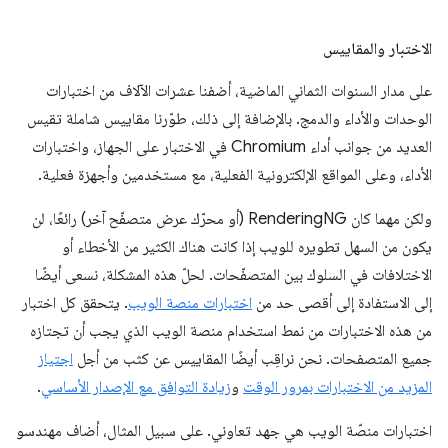
الاختبار والمقاييس
على مدار السنوات الثماني الماضية، أضفنا عشرات الآلاف من اختبارات
الوحدات والأداء والدمج. بالإضافة إلى ذلك، طوّرنا مقاييس شاملة تقيس
العديد من جوانب أداء Chromium في الاختبار على الجهاز، واختبارات
الأداء، وعلى المواقع الإلكترونية الفعلية، مع مستخدمين وأجهزة فعلية.
ولكن مهما كان RenderingNG (أو محرّك عرض متصفّح آخر) رائعًا، لن
يكون من السهل تطويره للويب إذا كانت هناك الكثير من الأخطاء أو
الاختلافات في السلوك بين المتصفّحات. لحلّ هذه المشكلة، نسعى أيضًا
إلى الاستفادة إلى أقصى حد من
اختبارات منصة الويب
. يتحقق كل اختبار
من هذه الاختبارات من نمط استخدام منصة الويب الذي يجب أن تجتازه
جميع المتصفحات. نحن نراقِب أيضًا المقاييس عن كثب من أجل
اجتياز
المزيد من الاختبارات بمرور الوقت
و
زيادة التوافق مع الإصدار الأساسي
.
اختبارات منصّة الويب هي جهد تعاوني. على سبيل المثال، أضاف مهندسو