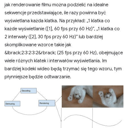
jak renderowanie filmu można podzielić na idealne
sekwencje przedstawiające, ile razy powinna być
wyświetlana każda klatka. Na przykład: „1 klatka co
każde wyświetlanie ([1], 60 fps przy 60 Hz)”, „1 klatka co
2 interwały ([2], 30 fps przy 60 Hz)” lub bardziej
skomplikowane wzorce takie jak
&lbrack;2:3:2:3:2&rbrack; (25 fps przy 60 Hz), obejmujące
wiele różnych klatek i interwałów wyświetlania. Im
bardziej kodeki wideo będą trzymać się tego wzoru, tym
płynniejsze będzie odtwarzanie.