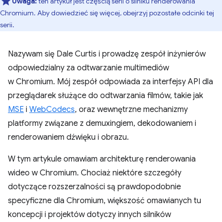
Uwaga:
ten artykuł jest częścią serii o silniku renderowania
Chromium. Aby dowiedzieć się więcej, obejrzyj pozostałe odcinki tej
serii.
Nazywam się Dale Curtis i prowadzę zespół inżynierów
odpowiedzialny za odtwarzanie multimediów
w Chromium. Mój zespół odpowiada za interfejsy API dla
przeglądarek służące do odtwarzania filmów, takie jak
MSE
i
WebCodecs
, oraz wewnętrzne mechanizmy
platformy związane z demuxingiem, dekodowaniem i
renderowaniem dźwięku i obrazu.
W tym artykule omawiam architekturę renderowania
wideo w Chromium. Chociaż niektóre szczegóły
dotyczące rozszerzalności są prawdopodobnie
specyficzne dla Chromium, większość omawianych tu
koncepcji i projektów dotyczy innych silników