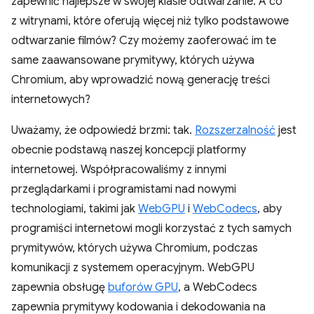
zapewnić najlepsze w swojej klasie odtwarzanie. A co
z witrynami, które oferują więcej niż tylko podstawowe
odtwarzanie filmów? Czy możemy zaoferować im te
same zaawansowane prymitywy, których używa
Chromium, aby wprowadzić nową generację treści
internetowych?
Uważamy, że odpowiedź brzmi: tak.
Rozszerzalność
jest
obecnie podstawą naszej koncepcji platformy
internetowej. Współpracowaliśmy z innymi
przeglądarkami i programistami nad nowymi
technologiami, takimi jak
WebGPU
i
WebCodecs
, aby
programiści internetowi mogli korzystać z tych samych
prymitywów, których używa Chromium, podczas
komunikacji z systemem operacyjnym. WebGPU
zapewnia obsługę
buforów GPU
, a WebCodecs
zapewnia prymitywy kodowania i dekodowania na