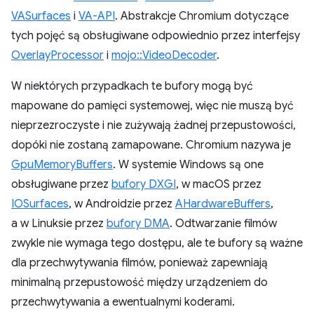
VASurfaces
i
VA-API
. Abstrakcje Chromium dotyczące
tych pojęć są obsługiwane odpowiednio przez interfejsy
OverlayProcessor
i
mojo::VideoDecoder
.
W niektórych przypadkach te bufory mogą być
mapowane do pamięci systemowej, więc nie muszą być
nieprzezroczyste i nie zużywają żadnej przepustowości,
dopóki nie zostaną zamapowane. Chromium nazywa je
GpuMemoryBuffers
. W systemie Windows są one
obsługiwane przez
bufory DXGI
, w macOS przez
IOSurfaces
, w Androidzie przez
AHardwareBuffers
,
a w Linuksie przez
bufory DMA
. Odtwarzanie filmów
zwykle nie wymaga tego dostępu, ale te bufory są ważne
dla przechwytywania filmów, ponieważ zapewniają
minimalną przepustowość między urządzeniem do
przechwytywania a ewentualnymi koderami.