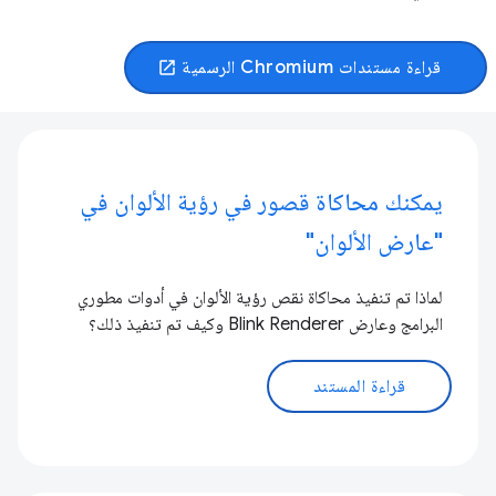
قراءة مستندات Chromium الرسمية
open_in_new
يمكنك محاكاة قصور في رؤية الألوان في
"عارض الألوان"
لماذا تم تنفيذ محاكاة نقص رؤية الألوان في أدوات مطوري
البرامج وعارض Blink Renderer وكيف تم تنفيذ ذلك؟
قراءة المستند