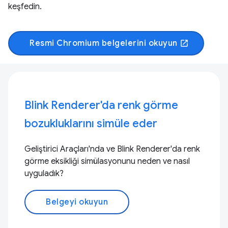
keşfedin.
Resmi Chromium belgelerini okuyun
open_in_new
Blink Renderer'da renk görme
bozukluklarını simüle eder
Geliştirici Araçları'nda ve Blink Renderer'da renk
görme eksikliği simülasyonunu neden ve nasıl
uyguladık?
Belgeyi okuyun