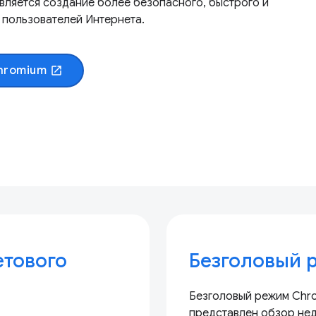
вляется создание более безопасного, быстрого и
 пользователей Интернета.
Chromium
open_in_new
етового
Безголовый 
Безголовый режим Chro
представлен обзор нед