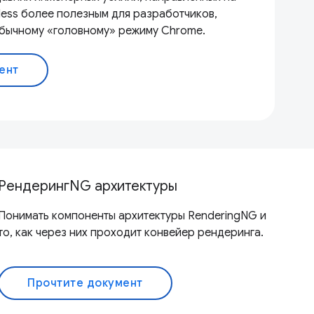
less более полезным для разработчиков,
обычному «головному» режиму Chrome.
ент
РендерингNG архитектуры
Понимать компоненты архитектуры RenderingNG и
то, как через них проходит конвейер рендеринга.
Прочтите документ