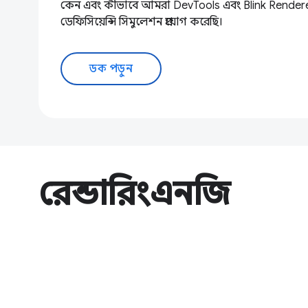
কেন এবং কীভাবে আমরা DevTools এবং Blink Render
ডেফিসিয়েন্সি সিমুলেশন প্রয়োগ করেছি।
ডক পড়ুন
রেন্ডারিংএনজি