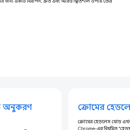
তার জন্য একটি নিরাপদ, দ্রুত এবং আরও স্থিতিশীল উপায় তৈরি
াটতি অনুকরণ
ক্রোমের হেডল
ক্রোমের হেডলেস মোড এখন
Chrome-এর নিয়মিত "হেড