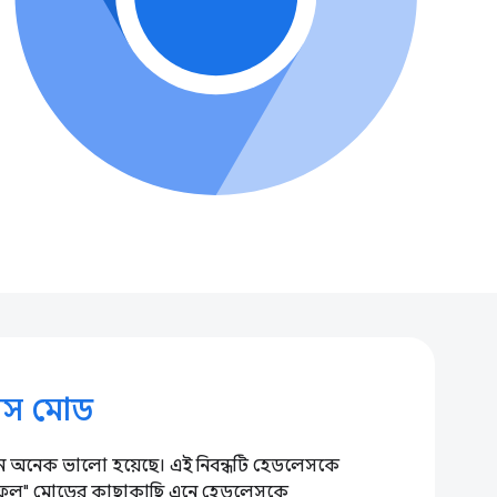
েস মোড
 অনেক ভালো হয়েছে। এই নিবন্ধটি হেডলেসকে
ফুল" মোডের কাছাকাছি এনে হেডলেসকে