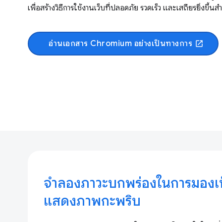
เพื่อสร้างวิธีการใช้งานเว็บที่ปลอดภัย รวดเร็ว และเสถียรยิ่งขึ้นส
อ่านเอกสาร Chromium อย่างเป็นทางการ
open_in_new
จำลองภาวะบกพร่องในการมองเห็น
แสดงภาพกะพริบ