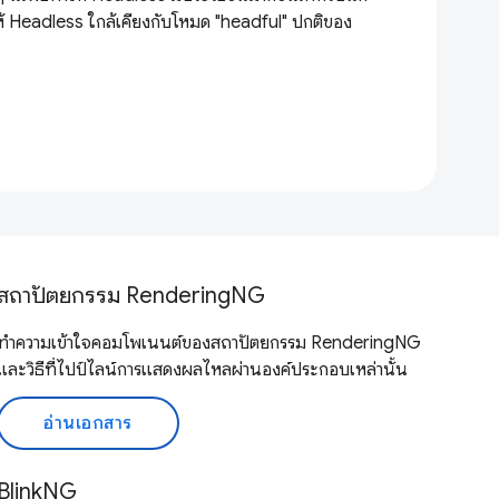
้ Headless ใกล้เคียงกับโหมด "headful" ปกติของ
สถาปัตยกรรม RenderingNG
ทำความเข้าใจคอมโพเนนต์ของสถาปัตยกรรม RenderingNG
และวิธีที่ไปป์ไลน์การแสดงผลไหลผ่านองค์ประกอบเหล่านั้น
อ่านเอกสาร
BlinkNG