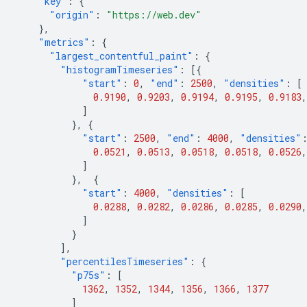
"key"
:
{
"origin"
:
"https://web.dev"
},
"metrics"
:
{
"largest_contentful_paint"
:
{
"histogramTimeseries"
:
[{
"start"
:
0
,
"end"
:
2500
,
"densities"
:
[
0.9190
,
0.9203
,
0.9194
,
0.9195
,
0.9183
,
]
},
{
"start"
:
2500
,
"end"
:
4000
,
"densities"
0.0521
,
0.0513
,
0.0518
,
0.0518
,
0.0526
,
]
},
{
"start"
:
4000
,
"densities"
:
[
0.0288
,
0.0282
,
0.0286
,
0.0285
,
0.0290
,
]
}
],
"percentilesTimeseries"
:
{
"p75s"
:
[
1362
,
1352
,
1344
,
1356
,
1366
,
1377
]