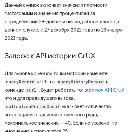
Данный снимок включает значения плотности
гистограммы и значения процентилей за
определенный 28-дневный период сбора данных, в
данном случае, с 27 декабря 2022 года по 23 января
2023 года.
Запрос к API истории Cr
UX
Для вызова конечной точки истории измените
queryRecord
в URL на
queryHistoryRecord
в
команде
curl
. Будет работать тот же
ключ API CrUX,
что и для предыдущего вызова.
collectionPeriodCount
указывает количество
возвращаемых записей временного ряда;
максимальное значение — 40. Если не указано, по
умолчанию используется 25.