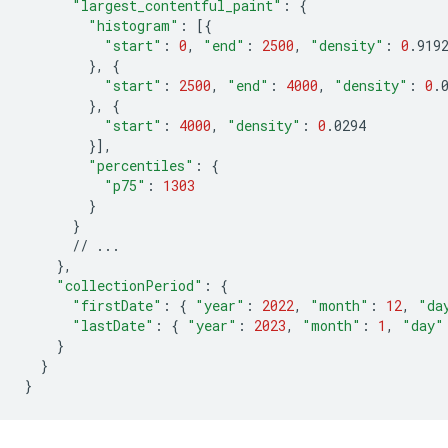
"largest_contentful_paint"
:
{
"histogram"
:
[{
"start"
:
0
,
"end"
:
2500
,
"density"
:
0
}
,
{
"start"
:
2500
,
"end"
:
4000
,
"density"
:
0
}
,
{
"start"
:
4000
,
"density"
:
0
}]
"percentiles"
:
{
"p75"
:
1303
}
}
//
}
"collectionPeriod"
:
{
"firstDate"
:
{
"year"
:
2022
,
"month"
:
12
,
"da
"lastDate"
:
{
"year"
:
2023
,
"month"
:
1
,
"day"
}
}
}