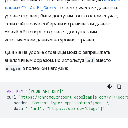
уровне источника были доступны с помощью
набора
данных CrUX в BigQuery
, то исторические данные на
уровне страниц были доступны только в том случае,
если сайты сами собирали и хранили эти данные.
Новый API теперь открывает доступ к этим
историческим данным на уровне страниц.
Данные на уровне страницы можно запрашивать
аналогичным образом, но используя
url
вместо
origin
в полезной нагрузке:
API_KEY
=
"[YOUR_API_KEY]"
curl
"https://chromeuxreport.googleapis.com/v1/recor
--header
'Content-Type: application/json'
\
--data
'{"url": "https://web.dev/blog/"}'