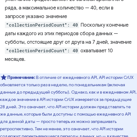
ряда, а максимальное количество — 40, если в
запросе указано значение
"collectionPeriodCount": 40
Поскольку конечные
даты каждого из этих периодов сбора данных —
субботы, отстоящие друг от друга на 7 дней, значение
"collectionPeriodCount": 40
охватывает 10
месяцев.
Примечание:
В отличие от ежедневного API, API истории CrUX
обновляется только раз в неделю, по понедельникам (включая
данные до предыдущей субботы). Однако, как и в ежедневном API,
каждое значение в API истории CrUX измеряется за предыдущие
28 дней. Это означает, что API истории должен представлять те
же данные, которые были доступны с помощью ежедневного API
для данной даты — просто теперь их можно запрашивать
ретроспективно. Тем не менее, это означает, что API истории
содержит перекрывающиеся периоды данных, но — в качестве