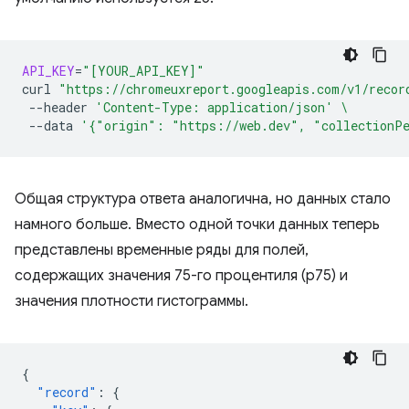
API_KEY
=
"[YOUR_API_KEY]"
curl
"https://chromeuxreport.googleapis.com/v1/recor
--header
'Content-Type: application/json'
\
--data
'{"origin": "https://web.dev", "collectionP
Общая структура ответа аналогична, но данных стало
намного больше. Вместо одной точки данных теперь
представлены временные ряды для полей,
содержащих значения 75-го процентиля (p75) и
значения плотности гистограммы.
{
"record"
:
{