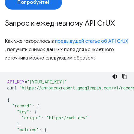
Попробуйте!
Запрос к ежедневному API Cr
UX
Как уже говорилось в
предыдущей статье об API CrUX
, получить снимок данных поля для конкретного
источника можно следующим образом:
API_KEY
=
"[YOUR_API_KEY]"
curl
"https://chromeuxreport.googleapis.com/v1/recor
{
"record"
:
{
"key"
:
{
"origin"
:
"https://web.dev"
}
"metrics"
:
{