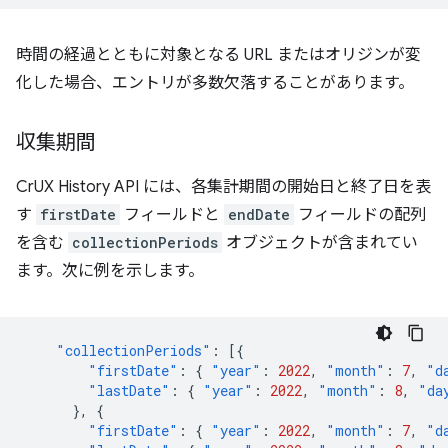
時間の経過とともに対象となる URL またはオリジンが変
化した場合、エントリが多数欠落することがあります。
収集期間
CrUX History API には、各集計期間の開始日と終了日を表
す
firstDate
フィールドと
endDate
フィールドの配列
を含む
collectionPeriods
オブジェクトが含まれてい
ます。次に例を示します。
"collectionPeriods"
:
[{
"firstDate"
:
{
"year"
:
2022
,
"month"
:
7
,
"d
"lastDate"
:
{
"year"
:
2022
,
"month"
:
8
,
"da
},
{
"firstDate"
:
{
"year"
:
2022
,
"month"
:
7
,
"d