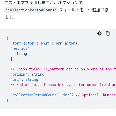
エスト本文を使用しますが、オプションで
"collectionPeriodCount"
フィールドを 1 つ追加でき
ます。
{
"formFactor"
:
e
nu
m
(FormFac
t
or)
,
"metrics"
:
[
s
tr
i
n
g
],
// Union field url_pattern can be only one of the 
"origin"
:
s
tr
i
n
g
,
"url"
:
s
tr
i
n
g
,
// End of list of possible types for union field ur
"collectionPeriodCount"
:
i
nt
32
// Optional: Number
}