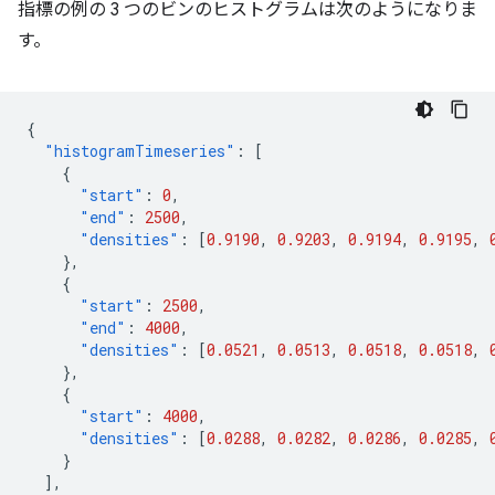
指標の例の 3 つのビンのヒストグラムは次のようになりま
す。
{
"histogramTimeseries"
:
[
{
"start"
:
0
,
"end"
:
2500
,
"densities"
:
[
0.9190
,
0.9203
,
0.9194
,
0.9195
,
},
{
"start"
:
2500
,
"end"
:
4000
,
"densities"
:
[
0.0521
,
0.0513
,
0.0518
,
0.0518
,
},
{
"start"
:
4000
,
"densities"
:
[
0.0288
,
0.0282
,
0.0286
,
0.0285
,
}
],