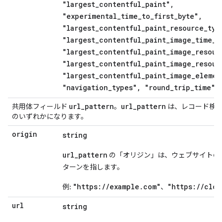
"largest_contentful_paint",
"experimental_time_to_first_byte",
"largest_contentful_paint_resource_typ
"largest_contentful_paint_image_time_t
"largest_contentful_paint_image_resour
"largest_contentful_paint_image_resour
"largest_contentful_paint_image_elemen
"navigation_types", "round_trip_time"]
url
_
pattern
url
_
pattern
共用体フィールド
。
は、レコード検索
のいずれかになります。
origin
string
url_pattern
の「オリジン」は、ウェブサイトのオリ
ターンを指します。
"https://example.com"
"https://clo
例:
、
url
string