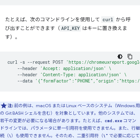
たとえば、次のコマンドラインを使用して
curl
から呼
び出すことができます（
API_KEY
はキーに置き換えま
す）。
curl
-s
--request
POST
'https://chromeuxreport.googl
--header
'Accept: application/json'
\
--header
'Content-Type: application/json'
\
--data
'{"formFactor":"PHONE","origin":"https:/
注:
前の例は、macOS または Linux ベースのシステム（Windows 用
の Git BASH シェルを含む）を対象としています。他のシステムでは、
若干の変更が必要になる場合があります。たとえば、
コマン
cmd.exe
ドラインでは、パラメータに単一引用符を使用できません。また、行継
続（
）も使用できません。そのため、二重引用符（
で必要に応じて
\
\"