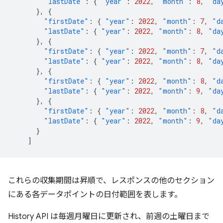
"lastDate"
:
{
"year"
:
2022
,
"month"
:
8
,
"da
},
{
"firstDate"
:
{
"year"
:
2022
,
"month"
:
7
,
"d
"lastDate"
:
{
"year"
:
2022
,
"month"
:
8
,
"da
},
{
"firstDate"
:
{
"year"
:
2022
,
"month"
:
7
,
"d
"lastDate"
:
{
"year"
:
2022
,
"month"
:
8
,
"da
},
{
"firstDate"
:
{
"year"
:
2022
,
"month"
:
8
,
"d
"lastDate"
:
{
"year"
:
2022
,
"month"
:
9
,
"da
},
{
"firstDate"
:
{
"year"
:
2022
,
"month"
:
8
,
"d
"lastDate"
:
{
"year"
:
2022
,
"month"
:
9
,
"da
}
]
これらの収集期間は昇順で、レスポンスの他のセクション
にある各データポイントの日付範囲を表します。
History API は毎週月曜日に更新され、前週の土曜日まで