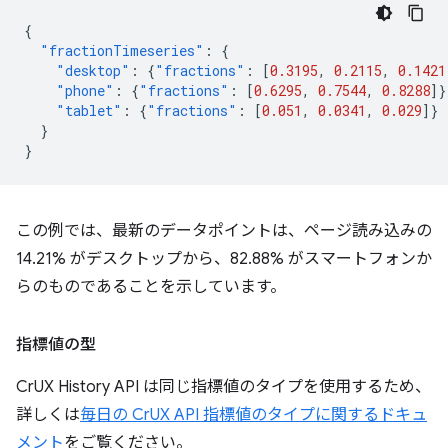
{
"fractionTimeseries"
:
{
"desktop"
:
{
"fractions"
:
[
0.3195
,
0.2115
,
0.1421
"phone"
:
{
"fractions"
:
[
0.6295
,
0.7544
,
0.8288
]}
"tablet"
:
{
"fractions"
:
[
0.051
,
0.0341
,
0.029
]}
}
}
この例では、最新のデータポイントは、ページ読み込みの
14.21% がデスクトップから、82.88% がスマートフォンか
らのものであることを示しています。
指標値の型
CrUX History API は同じ指標値のタイプを使用するため、
詳しくは
毎日の CrUX API 指標値のタイプに関するドキュ
メント
をご覧ください。