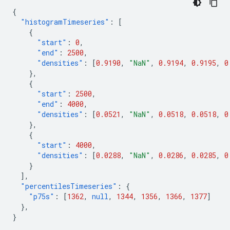
{
"histogramTimeseries"
:
[
{
"start"
:
0
,
"end"
:
2500
,
"densities"
:
[
0.9190
,
"NaN"
,
0.9194
,
0.9195
,
0
},
{
"start"
:
2500
,
"end"
:
4000
,
"densities"
:
[
0.0521
,
"NaN"
,
0.0518
,
0.0518
,
0
},
{
"start"
:
4000
,
"densities"
:
[
0.0288
,
"NaN"
,
0.0286
,
0.0285
,
0
}
],
"percentilesTimeseries"
:
{
"p75s"
:
[
1362
,
null
,
1344
,
1356
,
1366
,
1377
]
},
}