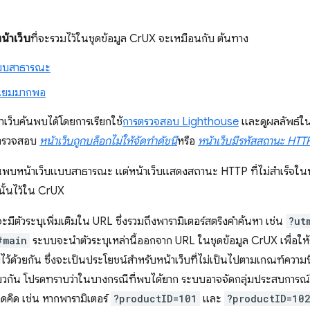
น้าเว็บ
ที่จะรวมไว้ในชุดข้อมูล CrUX จะเหมือนกับ ต้นทาง
บบสาธารณะ
นิยมมากพอ
้าเว็บค้นพบได้โดยการเรียกใช้
การตรวจสอบ Lighthouse
และดูผลลัพธ์ใน
รตรวจสอบ
หน้าเว็บถูกบล็อกไม่ให้จัดทำดัชนี
หรือ
หน้าเว็บมีรหัสสถานะ HTTP
ค้นพบหน้าเว็บแบบสาธารณะ แต่หน้าเว็บแสดงสถานะ HTTP ที่ไม่สำเร็จใ
นั้นไว้ใน CrUX
จะมีตัวระบุเพิ่มเติมใน URL ซึ่งรวมถึงพารามิเตอร์สตริงคำค้นหา เช่น
?ut
#main
ระบบจะนำตัวระบุเหล่านี้ออกจาก URL ในชุดข้อมูล CrUX เพื่อใ
บไว้ด้วยกัน ซึ่งจะเป็นประโยชน์สำหรับหน้าเว็บที่ไม่เป็นไปตามเกณฑ์ควา
ยวกัน โปรดทราบว่าในบางกรณีที่พบได้ยาก ระบบอาจจัดกลุ่มประสบการณ์ใช
าดคิด เช่น หากพารามิเตอร์
?productID=101
และ
?productID=10