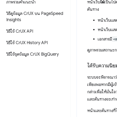
ภาพรวมคำแนะนำ
หน้าเว็บ
ไม่
เป็นไป
ต้นทาง
วิธีดูข้อมูล Cr
UX บน Page
Speed
Insights
หน้าเว็บแส
หน้าเว็บแส
วิธีใช้ Cr
UX API
เอกสารมี
<
วิธีใช้ Cr
UX History API
ดูภาพรวมสถานะกา
วิธีใช้ชุดข้อมูล Cr
UX Big
Query
ได้รับความนิ
ระบบจะพิจารณาว่า
เพียงพอหากมีผู้เ
กล่าวเพื่อให้มั่นใ
และต้นทางจะเท่า
หน้าและต้นทางที่