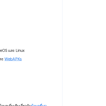
meOS และ Linux
ละ
WebAPKs