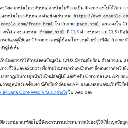
จะวัดตามหน้าเว็บระดับบนสุด หน้าเว็บที่รวมเป็น iframe จะไม่ได้รับก
ของหน้าเว็บระดับบนสุด ตัวอย่างเช่น หาก
https://www.example.c
example.com/frame.html
ใน iframe
page.html
จะ
แสดงใน CrUX
จะไม่
แสดง และหาก
frame.html
มี
CLS
ต่ำ ระบบจะรวม CLS เมื่อว
รณ์ของผู้ใช้
ของ Chrome และผู้ใช้อาจไม่ทราบด้วยซ้ำว่านี่คือ iframe
ี่ผู้ใช้เห็น
็บไซต์อาจทำให้การแสดงข้อมูลใน CrUX มีความซับซ้อน ตัวอย่างเช่น แอป
้นทาง
ที่ใช้ JavaScript เพื่อย้ายไปมาระหว่างหน้าต่างๆ ซึ่งต่างจากการไป
ี้จะปรากฏเป็นการดูหน้าเว็บใหม่ต่อผู้ใช้ แต่สำหรับ Chrome และ API 
นการดูหน้าเว็บครั้งแรก นี่คือข้อจำกัดของ API ของแพลตฟอร์มเว็บที่ใช้สร้า
 ส่งผลต่อ Core Web Vitals อย่างไร
ใน web.dev
ัติตรงตามเกณฑ์ต่อไปนี้จึงจะรวบรวมประสบการณ์ของผู้ใช้ไว้ในชุดข้อมูล