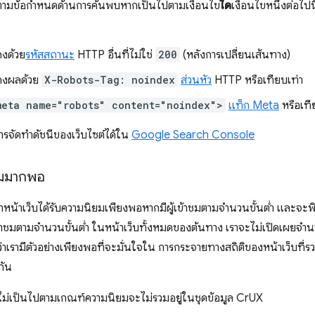
ตามข้อกำหนดด้านการค้นพบหากเป็นไปตามเงื่อนไข
ใด
เงื่อนไขหนึ่งต่อไปน
ดงด้วย
รหัสสถานะ
HTTP อื่นที่ไม่ใช่
200
(หลังการเปลี่ยนเส้นทาง)
ดงผลด้วย
X-Robots-Tag: noindex
ส่วนหัว
HTTP หรือเทียบเท่า
meta name="robots" content="noindex">
แท็ก Meta
หรือเที
รจัดทำดัชนีของเว็บไซต์ได้ใน
Google Search Console
ยมมากพอ
หน้าเว็บได้รับความนิยมเพียงพอหากมีผู้เข้าชมตามจำนวนขั้นต่ำ และจะพ
ข้าชมตามจำนวนขั้นต่ำ ในหน้าเว็บทั้งหมดของต้นทาง เราจะไม่เปิดเผยจำน
จว่าเรามีตัวอย่างเพียงพอที่จะมั่นใจใน การกระจายทางสถิติของหน้าเว็บที่ร
กัน
ไม่เป็นไปตามเกณฑ์ความนิยมจะไม่รวมอยู่ในชุดข้อมูล CrUX