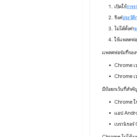
เปิดใช้
การร
ซิงค์
ประวัติ
ไม่ได้ตั้งค่า
พ
ใช้แพลตฟอร
แพลตฟอร์มที่รองรั
Chrome เว
Chrome เวอ
มีข้อยกเว้นที่สำคั
Chrome ใ
แอป Andro
เบราว์เซอร์