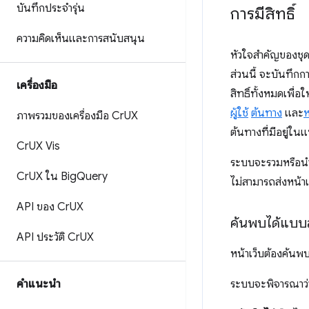
บันทึกประจำรุ่น
การมีสิทธิ์
ความคิดเห็นและการสนับสนุน
หัวใจสำคัญของชุด
ส่วนนี้ จะบันทึกก
เครื่องมือ
สิทธิ์ทั้งหมดเพื
ผู้ใช้
ต้นทาง
และ
ห
ภาพรวมของเครื่องมือ Cr
UX
ต้นทางที่มีอยู่ใน
Cr
UX Vis
ระบบจะรวมหรือนำห
Cr
UX ใน Big
Query
ไม่สามารถส่งหน้าเ
API ของ Cr
UX
ค้นพบได้แบบ
API ประวัติ Cr
UX
หน้าเว็บต้องค้นพ
คำแนะนำ
ระบบจะพิจารณาว่