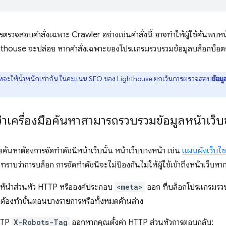
รวจสอบคำสั่งเฉพาะ Crawler อย่างเช่นคำสั่งนี้ อาจทำให้ผู้ใช้ค้นพบหน้า
ghthouse จะปล่อย หากคำสั่งเฉพาะของโปรแกรมรวบรวมข้อมูลบล็อกบ็อตกา
งจะให้น้ำหนักเท่ากัน ในคะแนน SEO ของ Lighthouse ยกเว้นการตรวจสอบ
ข้อมู
ว่าเครื่องมือค้นหาสามารถรวบรวมข้อมูลหน้าเว็
มือค้นหาต้องการจัดทำดัชนีหน้าเว็บนั้น หน้าเว็บบางหน้า เช่น
แผนผังเว็บไซ
ทราบว่าการบล็อก การจัดทําดัชนีจะไม่ป้องกันไม่ให้ผู้ใช้เข้าถึงหน้าเว็บ
ี ให้นำส่วนหัว HTTP หรือองค์ประกอบ
<meta>
ออก ที่บล็อกโปรแกรมรวบ
ุณอาจต้องทำขั้นตอนบางรายการหรือทั้งหมดด้านล่าง
TTP
X-Robots-Tag
ออกหากคุณตั้งค่า HTTP ส่วนหัวการตอบกลับ: