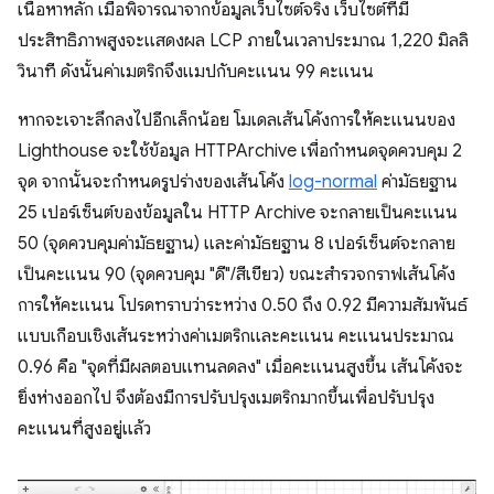
เนื้อหาหลัก เมื่อพิจารณาจากข้อมูลเว็บไซต์จริง เว็บไซต์ที่มี
ประสิทธิภาพสูงจะแสดงผล LCP ภายในเวลาประมาณ 1,220 มิลลิ
วินาที ดังนั้นค่าเมตริกจึงแมปกับคะแนน 99 คะแนน
หากจะเจาะลึกลงไปอีกเล็กน้อย โมเดลเส้นโค้งการให้คะแนนของ
Lighthouse จะใช้ข้อมูล HTTPArchive เพื่อกำหนดจุดควบคุม 2
จุด จากนั้นจะกำหนดรูปร่างของเส้นโค้ง
log-normal
ค่ามัธยฐาน
25 เปอร์เซ็นต์ของข้อมูลใน HTTP Archive จะกลายเป็นคะแนน
50 (จุดควบคุมค่ามัธยฐาน) และค่ามัธยฐาน 8 เปอร์เซ็นต์จะกลาย
เป็นคะแนน 90 (จุดควบคุม "ดี"/สีเขียว) ขณะสำรวจกราฟเส้นโค้ง
การให้คะแนน โปรดทราบว่าระหว่าง 0.50 ถึง 0.92 มีความสัมพันธ์
แบบเกือบเชิงเส้นระหว่างค่าเมตริกและคะแนน คะแนนประมาณ
0.96 คือ "จุดที่มีผลตอบแทนลดลง" เมื่อคะแนนสูงขึ้น เส้นโค้งจะ
ยิ่งห่างออกไป จึงต้องมีการปรับปรุงเมตริกมากขึ้นเพื่อปรับปรุง
คะแนนที่สูงอยู่แล้ว