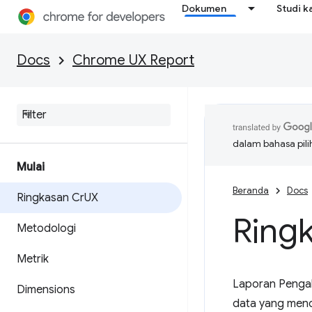
Dokumen
Studi k
Docs
Chrome UX Report
dalam bahasa pil
Mulai
Beranda
Docs
Ringkasan Cr
UX
Ring
Metodologi
Metrik
Laporan Pengal
Dimensions
data yang menc