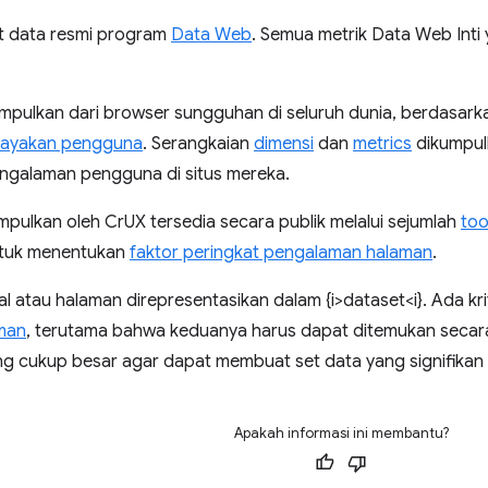
t data resmi program
Data Web
. Semua metrik Data Web Int
mpulkan dari browser sungguhan di seluruh dunia, berdasark
layakan pengguna
. Serangkaian
dimensi
dan
metrics
dikumpulk
galaman pengguna di situs mereka.
pulkan oleh CrUX tersedia secara publik melalui sejumlah
too
ntuk menentukan
faktor peringkat pengalaman halaman
.
l atau halaman direpresentasikan dalam {i>dataset<i}. Ada kri
man
, terutama bahwa keduanya harus dapat ditemukan secara
g cukup besar agar dapat membuat set data yang signifikan s
Apakah informasi ini membantu?