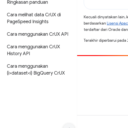
Ringkasan panduan
Cara melihat data Cr
UX di
Kecuali dinyatakan lain, 
Page
Speed Insights
berdasarkan
Lisensi Apa
terdaftar dari Oracle dan/
Cara menggunakan Cr
UX API
Terakhir diperbarui pad
Cara menggunakan Cr
UX
History API
Cara menggunakan
Beri kontribusi
{i>dataset<i} Big
Query Cr
UX
Laporkan bug
Lihat masalah terbuka
Persyaratan
Privasi
Manage cookies