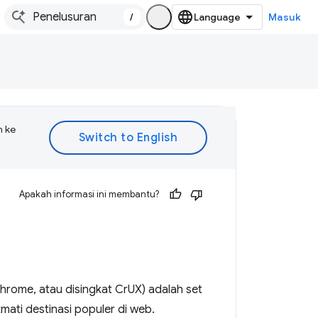
/
Masuk
n ke
Apakah informasi ini membantu?
rome, atau disingkat CrUX) adalah set
ti destinasi populer di web.