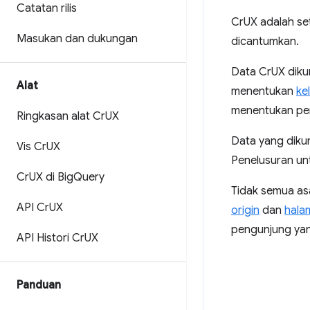
Catatan rilis
CrUX adalah se
Masukan dan dukungan
dicantumkan.
Data CrUX diku
Alat
menentukan
ke
menentukan pen
Ringkasan alat Cr
UX
Data yang dikum
Vis Cr
UX
Penelusuran u
Cr
UX di Big
Query
Tidak semua asa
API Cr
UX
origin
dan
hala
pengunjung yan
API Histori Cr
UX
Panduan