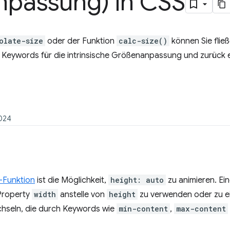
passung) in CSS
olate-size
oder der Funktion
calc-size()
können Sie fli
Keywords für die intrinsische Größenanpassung und zurück 
2024
-Funktion
ist die Möglichkeit,
height: auto
zu animieren. Ei
 Property
width
anstelle von
height
zu verwenden oder zu e
hseln, die durch Keywords wie
min-content
,
max-content