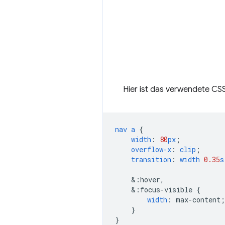
Hier ist das verwendete CSS
nav
a
{
width
:
80
px
;
overflow-x
:
clip
;
transition
:
width
0.35
s
&
:hover,
&
:focus-visible
{
width
:
max-content
;
}
}