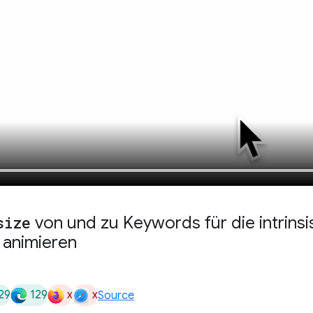
size
von und zu Keywords für die intrins
animieren
29
129
x
x
Source