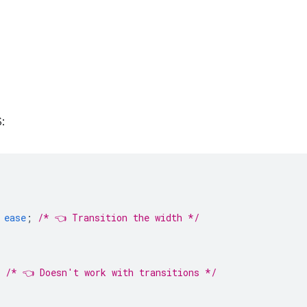
:
ease
;
/* 👈 Transition the width */
/* 👈 Doesn't work with transitions */