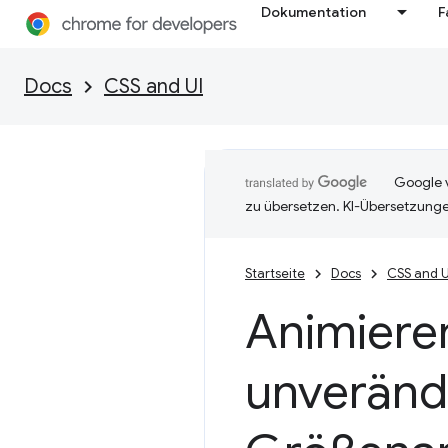
Dokumentation
F
Docs
CSS and UI
Google v
zu übersetzen. KI-Übersetzunge
Startseite
Docs
CSS and U
Animiere
unveränd