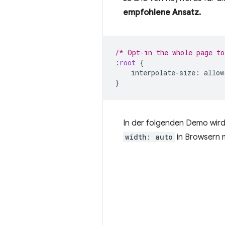
empfohlene Ansatz.
/* Opt-in the whole page to
:
root
{
interpolate-size
:
allow
}
In der folgenden Demo wird
width: auto
in Browsern m