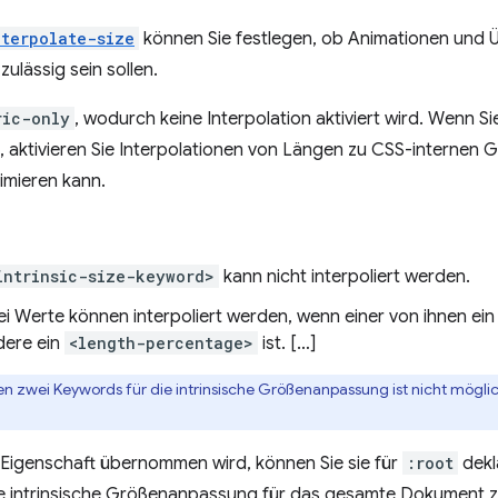
nterpolate-size
können Sie festlegen, ob Animationen und
lässig sein sollen.
ric-only
, wodurch keine Interpolation aktiviert wird. Wenn Si
, aktivieren Sie Interpolationen von Längen zu CSS-internen
imieren kann.
intrinsic-size-keyword>
kann nicht interpoliert werden.
ei Werte können interpoliert werden, wenn einer von ihnen ei
dere ein
<length-percentage>
ist. […]
hen zwei Keywords für die intrinsische Größenanpassung ist nicht mögli
-Eigenschaft übernommen wird, können Sie sie für
:root
dekl
ie intrinsische Größenanpassung für das gesamte Dokument 