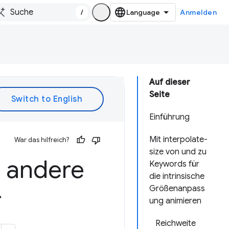
/
Anmelden
Auf dieser
Seite
Einführung
Mit interpolate-
War das hilfreich?
size von und zu
d andere
Keywords für
die intrinsische
Größenanpass
r
ung animieren
Reichweite