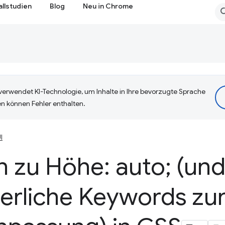
allstudien
Blog
Neu in Chrome
erwendet KI-Technologie, um Inhalte in Ihre bevorzugte Sprache
n können Fehler enthalten.
I
n zu Höhe: auto; (un
erliche Keywords zu