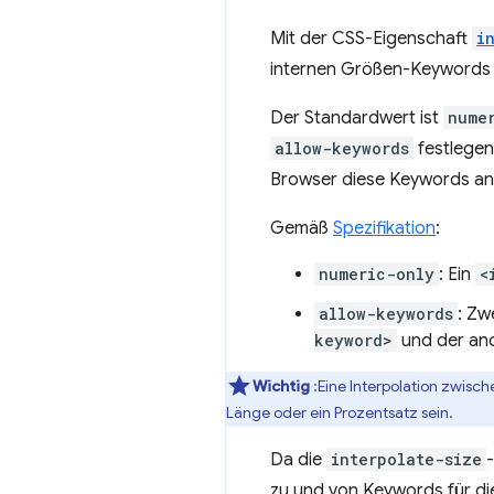
Mit der CSS-Eigenschaft
i
internen Größen-Keywords zu
Der Standardwert ist
nume
allow-keywords
festlegen
Browser diese Keywords an
Gemäß
Spezifikation
:
numeric-only
: Ein
<
allow-keywords
: Zw
keyword>
und der an
Wichtig
:Eine Interpolation zwisc
Länge oder ein Prozentsatz sein.
Da die
interpolate-size
zu und von Keywords für d