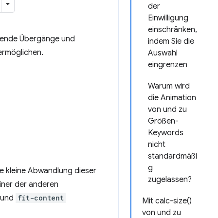
der
Einwilligung
einschränken,
eßende Übergänge und
indem Sie die
ermöglichen.
Auswahl
eingrenzen
Warum wird
die Animation
von und zu
Größen-
Keywords
nicht
standardmäßi
g
ne kleine Abwandlung dieser
zugelassen?
iner der anderen
und
fit-content
Mit calc-size()
von und zu