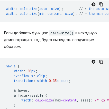
width
:
calc-size
(
auto
,
size
);
//
=
the
auto
w
width
:
calc-size
(
min-content
,
size
);
//
=
the
min-co
Если добавить функцию
calc-size()
в исходную
демонстрацию, код будет выглядеть следующим
образом:
nav
a
{
width
:
80
px
;
overflow-x
:
clip
;
transition
:
width
0.35
s
ease
;
&
:hover,
&
:focus-visible
{
width
:
calc-size
(
max
-content
,
size
);
/* 👈 *
}