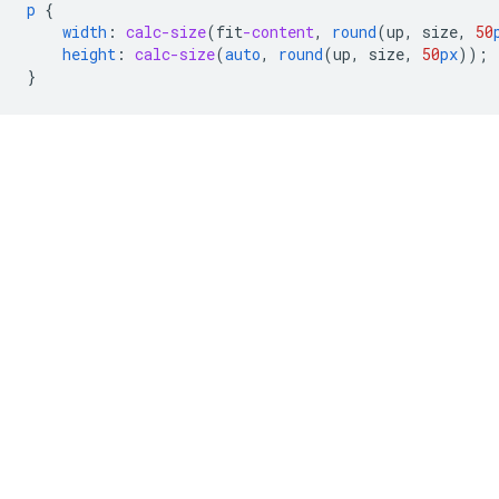
p
{
width
:
calc-size
(
fit
-content
,
round
(
up
,
size
,
50
height
:
calc-size
(
auto
,
round
(
up
,
size
,
50
px
));
}