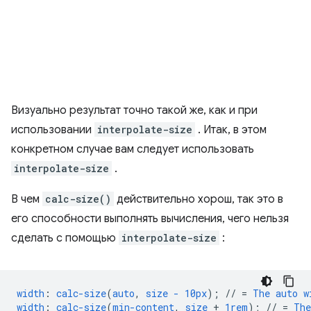
Визуально результат точно такой же, как и при
использовании
interpolate-size
. Итак, в этом
конкретном случае вам следует использовать
interpolate-size
.
В чем
calc-size()
действительно хорош, так это в
его способности выполнять вычисления, чего нельзя
сделать с помощью
interpolate-size
:
width
:
calc-size
(
auto
,
size
-
10px
);
//
=
The
auto
w
width
:
calc-size
(
min-content
,
size
+
1rem
);
//
=
The