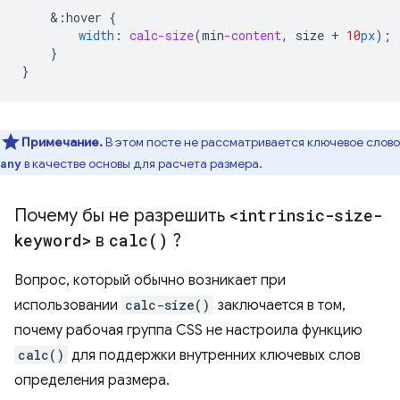
&
:hover
{
width
:
calc-size
(
min
-content
,
size
+
10
px
);
}
}
Примечание.
В этом посте не рассматривается ключевое слово
в качестве основы для расчета размера.
any
Почему бы не разрешить
<intrinsic-size-
keyword>
в
calc(
)
?
Вопрос, который обычно возникает при
использовании
calc-size()
заключается в том,
почему рабочая группа CSS не настроила функцию
calc()
для поддержки внутренних ключевых слов
определения размера.