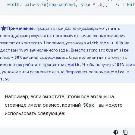
width
:
calc-size
(
max-content
,
size
*
.
5
);
//
=
Hal
Примечание.
Проценты при
расчете размера
могут дать
неожиданные результаты, поскольку их вычисленные значения
зависят от контекста. Например, установка
не
width
size + 50%
даст вам
вычисленного
. Вместо этого это будет
150%
size
size
плюс «
ширины содержащего блока элемента», потому что
50%
именно так работает процентная
. Чтобы получить
width
150%
size
, умножьте или разделите его на безразмерное значение:
size *
.
1.50
Например, если вы хотите, чтобы все абзацы на
странице имели размер, кратный
50px
, вы можете
использовать следующее: