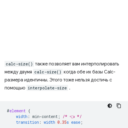
calc-size()
также позволяет вам интерполировать
между двумя
calc-size()
когда обе их базы Calc-
размера идентичны. Этого тоже нельзя достичь с
помощью
interpolate-size
.
#
element
{
width
:
min-content
;
/* 👈 */
transition
:
width
0.35
s
ease
;