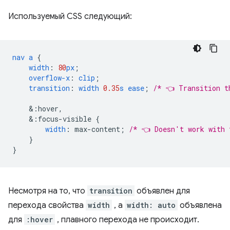
Используемый CSS следующий:
nav
a
{
width
:
80
px
;
overflow-x
:
clip
;
transition
:
width
0.35
s
ease
;
/* 👈 Transition t
&
:hover,
&
:focus-visible
{
width
:
max-content
;
/* 👈 Doesn't work with 
}
}
Несмотря на то, что
transition
объявлен для
перехода свойства
width
, а
width: auto
объявлена
​​для
:hover
, плавного перехода не происходит.