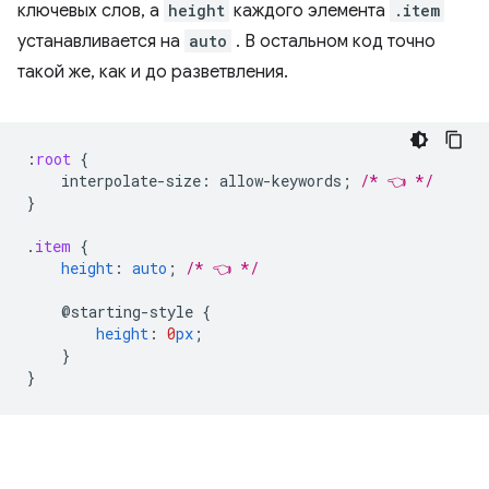
ключевых слов, а
height
каждого элемента
.item
устанавливается на
auto
. В остальном код точно
такой же, как и до разветвления.
:
root
{
interpolate-size
:
allow-keywords
;
/* 👈 */
}
.
item
{
height
:
auto
;
/* 👈 */
@starting-style
{
height
:
0
px
;
}
}