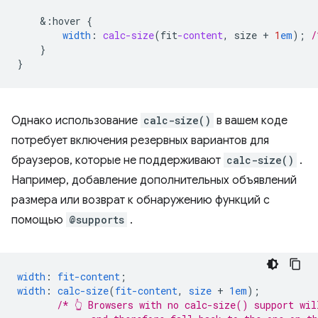
&
:hover
{
width
:
calc-size
(
fit
-content
,
size
+
1
em
);
/
}
}
Однако использование
calc-size()
в вашем коде
потребует включения резервных вариантов для
браузеров, которые не поддерживают
calc-size()
.
Например, добавление дополнительных объявлений
размера или возврат к обнаружению функций с
помощью
@supports
.
width
:
fit-content
;
width
:
calc-size
(
fit-content
,
size
+
1em
);
/* 👆 Browsers with no calc-size() support wil