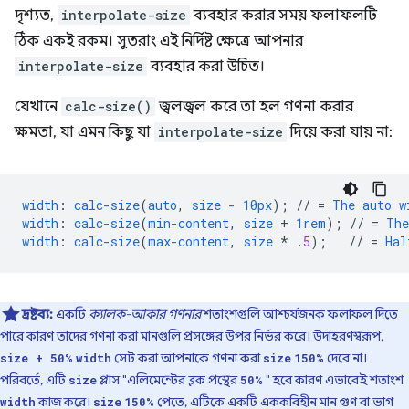
দৃশ্যত,
interpolate-size
ব্যবহার করার সময় ফলাফলটি
ঠিক একই রকম। সুতরাং এই নির্দিষ্ট ক্ষেত্রে আপনার
interpolate-size
ব্যবহার করা উচিত।
যেখানে
calc-size()
জ্বলজ্বল করে তা হল গণনা করার
ক্ষমতা, যা এমন কিছু যা
interpolate-size
দিয়ে করা যায় না:
width
:
calc-size
(
auto
,
size
-
10px
);
//
=
The
auto
w
width
:
calc-size
(
min-content
,
size
+
1rem
);
//
=
The
width
:
calc-size
(
max-content
,
size
*
.
5
);
//
=
Hal
দ্রষ্টব্য:
একটি
ক্যালক-আকার গণনার
শতাংশগুলি আশ্চর্যজনক ফলাফল দিতে
পারে কারণ তাদের গণনা করা মানগুলি প্রসঙ্গের উপর নির্ভর করে। উদাহরণস্বরূপ,
সেট করা আপনাকে গণনা করা
দেবে না।
size + 50%
width
size
150%
পরিবর্তে, এটি
প্লাস "এলিমেন্টের ব্লক প্রস্থের
" হবে কারণ এভাবেই শতাংশ
size
50%
কাজ করে।
পেতে, এটিকে একটি এককবিহীন মান গুণ বা ভাগ
width
size
150%