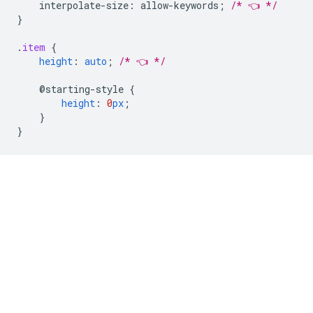
interpolate-size
:
allow-keywords
;
/* 👈 */
}
.
item
{
height
:
auto
;
/* 👈 */
@starting-style
{
height
:
0
px
;
}
}