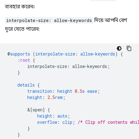
ব্যবহার করেন।
interpolate-size: allow-keywords
দিয়ে আপনি বেশ
দূরে যেতে পারেন:
@
supports
(
interpolate-size
:
allow-keywords
)
{
:
root
{
interpolate-size
:
allow-keywords
;
}
details
{
transition
:
height
0.5
s
ease
;
height
:
2.5
rem
;
&
[open]
{
height
:
auto
;
overflow
:
clip
;
/* Clip off contents whi
}
}