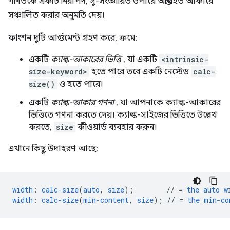
গণিতকে একটি নিরাপদ, সু-সংজ্ঞায়িত উপায়ে অন্তর্নিহিত আকারে
সঞ্চালিত করার অনুমতি দেয়।
ফাংশন দুটি আর্গুমেন্ট গ্রহণ করে, ক্রমে:
একটি
ক্যাল্ক-আকারের ভিত্তি
, যা একটি
<intrinsic-
size-keyword>
হতে পারে তবে একটি নেস্টেড
calc-
size()
ও হতে পারে।
একটি
ক্যাল্ক-আকার গণনা
, যা আপনাকে ক্যাল্ক-আকারের
ভিত্তিতে গণনা করতে দেয়। ক্যাল্ক-সাইজের ভিত্তিতে উল্লেখ
করতে,
size
কীওয়ার্ড ব্যবহার করুন।
এখানে কিছু উদাহরণ আছে:
width
:
calc-size
(
auto
,
size
);
//
=
the
auto
w
width
:
calc-size
(
min-content
,
size
);
//
=
the
min-co