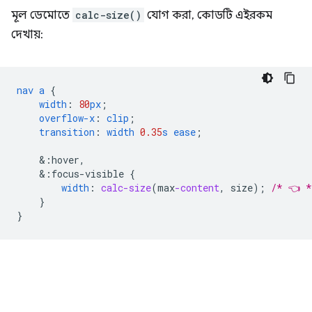
মূল ডেমোতে
calc-size()
যোগ করা, কোডটি এইরকম
দেখায়:
nav
a
{
width
:
80
px
;
overflow-x
:
clip
;
transition
:
width
0.35
s
ease
;
&
:hover,
&
:focus-visible
{
width
:
calc-size
(
max
-content
,
size
);
/* 👈 *
}
}