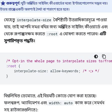
গুরুত্বপূর্ণ:
দুটি অন্তর্নিহিত সাইজিং কীওয়ার্ডের মধ্যে ইন্টারপোলেশন সম্ভব নয়।
উভয় প্রান্তের একটি অবশ্যই দৈর্ঘ্য বা শতাংশ হতে হবে।
যেহেতু
interpolate-size
বৈশিষ্ট্যটি উত্তরাধিকারসূত্রে পাওয়া
যায়, তাই আপনি সমগ্র নথির জন্য অন্তর্নিহিত সাইজিং কীওয়ার্ডে এবং
থেকে রূপান্তর সক্ষম করতে
:root
এ ঘোষণা করতে পারেন।
এটি
সুপারিশকৃত পদ্ধতি।
/* Opt-in the whole page to interpolate sizes to/fro
:
root
{
interpolate-size
:
allow-keywords
;
/* 👈 */
}
নিম্নলিখিত ডেমোতে, এই নিয়মটি কোডে যোগ করা হয়েছে।
ফলস্বরূপ, অ্যানিমেশন এবং
width: auto
কাজ করে (সমর্থন
সহ ব্রাউজারগুলিতে):