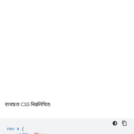
ব্যবহৃত CSS নিম্নলিখিত:
nav
a
{