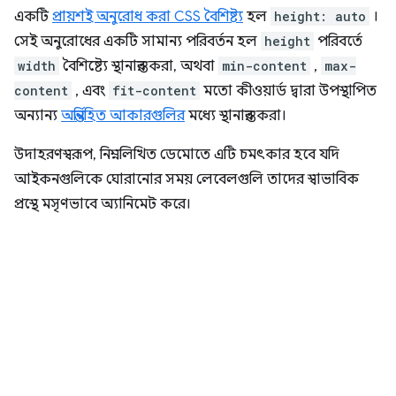
একটি
প্রায়শই অনুরোধ করা CSS বৈশিষ্ট্য
হল
height: auto
।
সেই অনুরোধের একটি সামান্য পরিবর্তন হল
height
পরিবর্তে
width
বৈশিষ্ট্যে স্থানান্তর করা, অথবা
min-content
,
max-
content
, এবং
fit-content
মতো কীওয়ার্ড দ্বারা উপস্থাপিত
অন্যান্য
অন্তর্নিহিত আকারগুলির
মধ্যে স্থানান্তর করা।
উদাহরণস্বরূপ, নিম্নলিখিত ডেমোতে এটি চমৎকার হবে যদি
আইকনগুলিকে ঘোরানোর সময় লেবেলগুলি তাদের স্বাভাবিক
প্রস্থে মসৃণভাবে অ্যানিমেট করে।