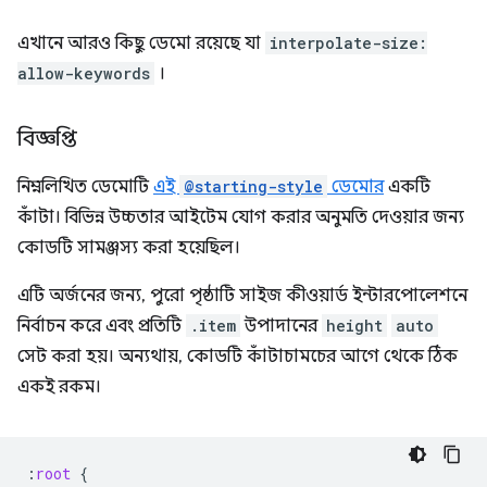
এখানে আরও কিছু ডেমো রয়েছে যা
interpolate-size:
allow-keywords
।
বিজ্ঞপ্তি
নিম্নলিখিত ডেমোটি
এই
@starting-style
ডেমোর
একটি
কাঁটা। বিভিন্ন উচ্চতার আইটেম যোগ করার অনুমতি দেওয়ার জন্য
কোডটি সামঞ্জস্য করা হয়েছিল।
এটি অর্জনের জন্য, পুরো পৃষ্ঠাটি সাইজ কীওয়ার্ড ইন্টারপোলেশনে
নির্বাচন করে এবং প্রতিটি
.item
উপাদানের
height
auto
সেট করা হয়। অন্যথায়, কোডটি কাঁটাচামচের আগে থেকে ঠিক
একই রকম।
:
root
{