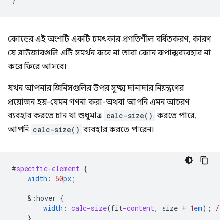
কোডের এই অংশটি একটি চমৎকার প্রগতিশীল বর্ধিতকরণ, কারণ
যে ব্রাউজারগুলি এটি সমর্থন করে না তারা কোন রূপান্তর ব্যবহার না
করে ফিরে আসবে।
যখন আপনার জিনিসগুলির উপর সূক্ষ্ম দানাদার নিয়ন্ত্রণের
প্রয়োজন হয়-যেমন গণনা করা-অথবা আপনি এমন আচরণ
ব্যবহার করতে চান যা শুধুমাত্র
calc-size()
করতে পারে,
আপনি
calc-size()
ব্যবহার করতে পারেন।
#
specific-element
{
width
:
50
px
;
&
:hover
{
width
:
calc-size
(
fit
-content
,
size
+
1
em
);
/
}