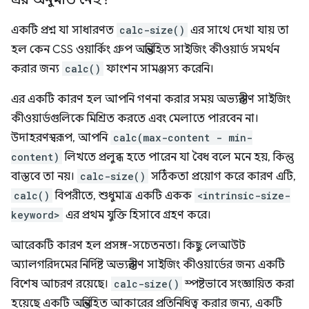
একটি প্রশ্ন যা সাধারণত
calc-size()
এর সাথে দেখা যায় তা
হল কেন CSS ওয়ার্কিং গ্রুপ অন্তর্নিহিত সাইজিং কীওয়ার্ড সমর্থন
করার জন্য
calc()
ফাংশন সামঞ্জস্য করেনি।
এর একটি কারণ হল আপনি গণনা করার সময় অভ্যন্তরীণ সাইজিং
কীওয়ার্ডগুলিকে মিশ্রিত করতে এবং মেলাতে পারবেন না।
উদাহরণস্বরূপ, আপনি
calc(max-content - min-
content)
লিখতে প্রলুব্ধ হতে পারেন যা বৈধ বলে মনে হয়, কিন্তু
বাস্তবে তা নয়।
calc-size()
সঠিকতা প্রয়োগ করে কারণ এটি,
calc()
বিপরীতে, শুধুমাত্র একটি একক
<intrinsic-size-
keyword>
এর প্রথম যুক্তি হিসাবে গ্রহণ করে।
আরেকটি কারণ হল প্রসঙ্গ-সচেতনতা। কিছু লেআউট
অ্যালগরিদমের নির্দিষ্ট অভ্যন্তরীণ সাইজিং কীওয়ার্ডের জন্য একটি
বিশেষ আচরণ রয়েছে।
calc-size()
স্পষ্টভাবে সংজ্ঞায়িত করা
হয়েছে একটি অন্তর্নিহিত আকারের প্রতিনিধিত্ব করার জন্য, একটি