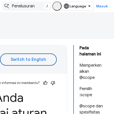
/
Masuk
Pada
halaman ini
Memperken
alkan
@scope
 informasi ini membantu?
Pemilih
 Anda
:scope
@scope dan
i aturan
spesifisitas