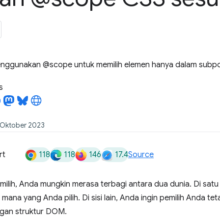
menggunakan @scope untuk memilih elemen hanya dalam sub
s
4 Oktober 2023
118
118
146
17.4
rt
Source
milih, Anda mungkin merasa terbagi antara dua dunia. Di satu s
mana yang Anda pilih. Di sisi lain, Anda ingin pemilih Anda te
ngan struktur DOM.