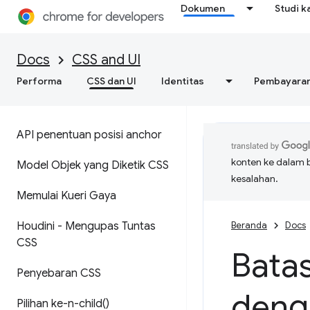
Dokumen
Studi k
Docs
CSS and UI
Performa
CSS dan UI
Identitas
Pembayara
API penentuan posisi anchor
konten ke dalam 
Model Objek yang Diketik CSS
kesalahan.
Memulai Kueri Gaya
Houdini - Mengupas Tuntas
Beranda
Docs
CSS
Batas
Penyebaran CSS
deng
Pilihan
ke-n-child(
)