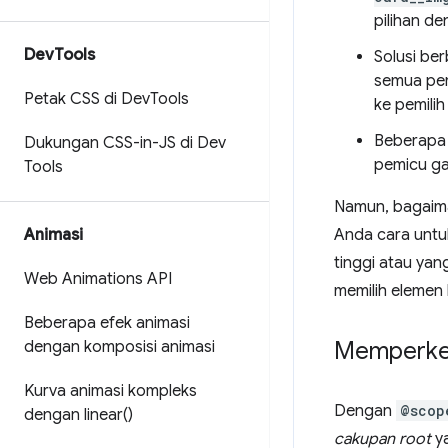
pilihan de
Dev
Tools
Solusi ber
semua pem
Petak CSS di Dev
Tools
ke pemili
Beberapa
Dukungan CSS-in-JS di Dev
pemicu ga
Tools
Namun, bagaima
Animasi
Anda cara untu
tinggi atau yan
Web Animations API
memilih elemen
Beberapa efek animasi
Memperke
dengan komposisi animasi
Kurva animasi kompleks
Dengan
@scop
dengan
linear(
)
cakupan root
ya