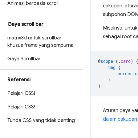
Animasi berbasis scroll
cakupan, atura
subpohon DOM 
Gaya scroll bar
Misalnya, untu
sebagai root c
matrix3d untuk scrollbar
khusus frame yang sempurna
Gaya Scrollbar
@
scope
(
.
card
)
img
{
border-c
Referensi
}
}
Pelajari CSS!
Pelajari CSS!
Aturan gaya ya
dalam cakupan
Tunda CSS yang tidak penting