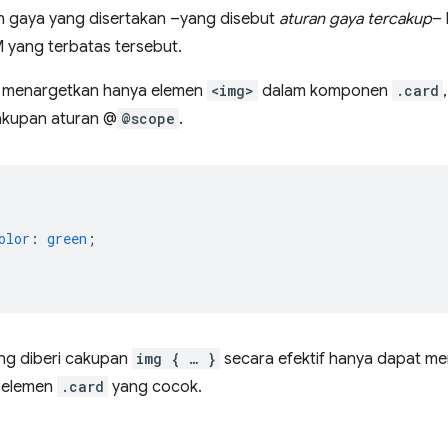
n gaya yang disertakan –yang disebut
aturan gaya tercakup
– 
yang terbatas tersebut.
k menargetkan hanya elemen
<img>
dalam komponen
.card
akupan aturan @
@scope
.
{
olor
:
green
;
ng diberi cakupan
img { … }
secara efektif hanya dapat me
elemen
.card
yang cocok.