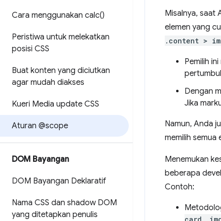
Misalnya, saat
Cara menggunakan
calc(
)
elemen yang cuk
Peristiwa untuk melekatkan
.content > im
posisi CSS
Pemilih ini
Buat konten yang diciutkan
pertumbu
agar mudah diakses
Dengan me
Jika mark
Kueri Media update CSS
Namun, Anda ju
Aturan @scope
memilih semua 
DOM Bayangan
Menemukan kese
beberapa develo
DOM Bayangan Deklaratif
Contoh:
Nama CSS dan shadow DOM
Metodolog
yang ditetapkan penulis
card__im