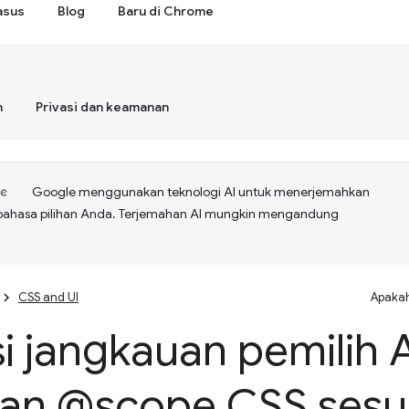
asus
Blog
Baru di Chrome
n
Privasi dan keamanan
Google menggunakan teknologi AI untuk menerjemahkan
bahasa pilihan Anda. Terjemahan AI mungkin mengandung
CSS and UI
Apakah
i jangkauan pemilih
an @scope CSS sesua