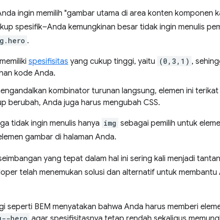
 Anda ingin memilih "gambar utama di area konten komponen k
up spesifik–Anda kemungkinan besar tidak ingin menulis pemi
g.hero
.
 memiliki
spesifisitas
yang cukup tinggi, yaitu
(0,3,1)
, sehing
han kode Anda.
ngandalkan kombinator turunan langsung, elemen ini terikat
up berubah, Anda juga harus mengubah CSS.
ga tidak ingin menulis hanya
img
sebagai pemilih untuk elemen
elemen gambar di halaman Anda.
imbangan yang tepat dalam hal ini sering kali menjadi tanta
per telah menemukan solusi dan alternatif untuk membantu An
i seperti BEM menyatakan bahwa Anda harus memberi eleme
g--hero
agar spesifisitasnya tetap rendah sekaligus memun