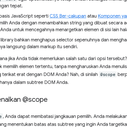
ngan tepat.
basis JavaScript seperti
CSS Ber-cakupan
atau
Komponen yan
ilih Anda dengan menambahkan string yang dibuat secara 
h Anda untuk mencegahnya menargetkan elemen di sisi lain ha
 library bahkan menghapus selector sepenuhnya dan meng
ya langsung dalam markup itu sendiri.
na jika Anda tidak memerlukan salah satu dari opsi tersebut
k memilih elemen tertentu, tanpa mengharuskan Anda menulis 
g terikat erat dengan DOM Anda? Nah, di sinilah
@scope
berp
 hanya dalam subtree DOM Anda.
nalkan @scope
e
, Anda dapat membatasi jangkauan pemilih. Anda melakuk
ng menentukan batas atas subtree yang ingin Anda targetka