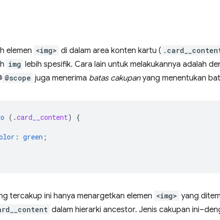
h elemen
<img>
di dalam area konten kartu (
.card__conten
ih
img
lebih spesifik. Cara lain untuk melakukannya adalah 
@
@scope
juga menerima
batas cakupan
yang menentukan bat
to
(
.
card__content
)
{
olor
:
green
;
ng tercakup ini hanya menargetkan elemen
<img>
yang ditem
ard__content
dalam hierarki ancestor. Jenis cakupan ini–d