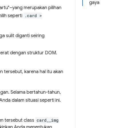
gaya
artu"–yang merupakan pilihan
lih seperti
.card >
ga sulit diganti seiring
 erat dengan struktur DOM.
 tersebut, karena hal itu akan
ngan. Selama bertahun-tahun,
da dalam situasi seperti ini.
n tersebut class
card__img
gkinkan Anda menentukan