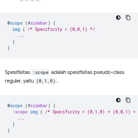
@
scope
(
#
sidebar
)
{
img
{
/* Specificity = (0,0,1) */
...
}
}
Spesifisitas
:scope
adalah spesifisitas pseudo-class
reguler, yaitu
(0,1,0)
.
@
scope
(
#
sidebar
)
{
:
scope
img
{
/* Specificity = (0,1,0) + (0,0,1) =
...
}
}