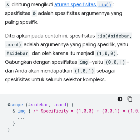
&
dihitung mengikuti
aturan spesifisitas
:is()
:
spesifisitas
&
adalah spesifisitas argumennya yang
paling spesifik.
Diterapkan pada contoh ini, spesifisitas
:is(#sidebar,
.card)
adalah argumennya yang paling spesifik, yaitu
#sidebar
, dan oleh karena itu menjadi
(1,0,0)
.
Gabungkan dengan spesifisitas
img
–yaitu
(0,0,1)
–
dan Anda akan mendapatkan
(1,0,1)
sebagai
spesifisitas untuk seluruh selektor kompleks.
@
scope
(
#
sidebar
,
.
card
)
{
  & 
img
{
/* Specificity = (1,0,0) + (0,0,1) = (1,0
...
}
}