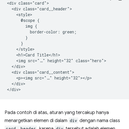
<div class="card">

  <div class="card__header">

    <style>

      @scope {

        img {

          border-color: green;

        }

      }

    </style>

    <h1>Card Title</h1>

    <img src="…" height="32" class="hero">

  </div>

  <div class="card__content">

    <p><img src="…" height="32"></p>

  </div>

Pada contoh di atas, aturan yang tercakup hanya
menargetkan elemen di dalam
div
dengan nama class
card__header
, karena
div
tersebut adalah elemen