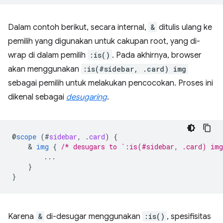
Dalam contoh berikut, secara internal,
&
ditulis ulang ke
pemilih yang digunakan untuk cakupan root, yang di-
wrap di dalam pemilih
:is()
. Pada akhirnya, browser
akan menggunakan
:is(#sidebar, .card) img
sebagai pemilih untuk melakukan pencocokan. Proses ini
dikenal sebagai
desugaring
.
@
scope
(
#
sidebar
,
.
card
)
{
    & 
img
{
/* desugars to `:is(#sidebar, .card) im
...
}
}
Karena
&
di-desugar menggunakan
:is()
, spesifisitas