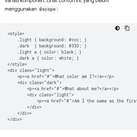
variasi komponen. Lihat contoh ini, yang belum
menggunakan
@scope
:
<style>

    .light { background: #ccc; }

    .dark  { background: #333; }

    .light a { color: black; }

    .dark a { color: white; }

</style>

<div class="light">

    <p><a href="#">What color am I?</a></p>

    <div class="dark">

        <p><a href="#">What about me?</a></p>

        <div class="light">

            <p><a href="#">Am I the same as the first
        </div>

    </div>
