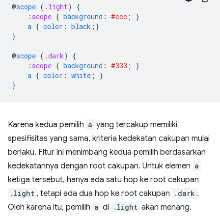
@
scope
(
.
light
)
{
:
scope
{
background
:
#ccc
;
}
a
{
color
:
black
;}
}
@
scope
(
.
dark
)
{
:
scope
{
background
:
#333
;
}
a
{
color
:
white
;
}
}
Karena kedua pemilih
a
yang tercakup memiliki
spesifisitas yang sama, kriteria kedekatan cakupan mulai
berlaku. Fitur ini menimbang kedua pemilih berdasarkan
kedekatannya dengan root cakupan. Untuk elemen
a
ketiga tersebut, hanya ada satu hop ke root cakupan
.light
, tetapi ada dua hop ke root cakupan
.dark
.
Oleh karena itu, pemilih
a
di
.light
akan menang.