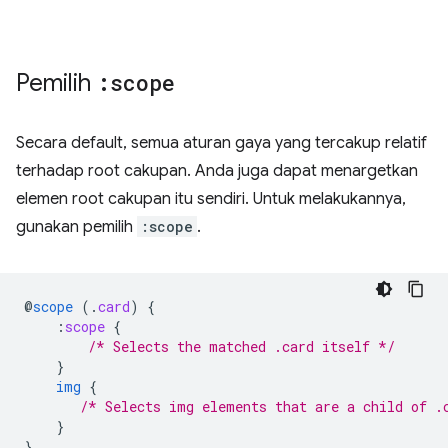
Pemilih
:scope
Secara default, semua aturan gaya yang tercakup relatif
terhadap root cakupan. Anda juga dapat menargetkan
elemen root cakupan itu sendiri. Untuk melakukannya,
gunakan pemilih
:scope
.
@
scope
(
.
card
)
{
:
scope
{
/* Selects the matched .card itself */
}
img
{
/* Selects img elements that are a child of .
}
}