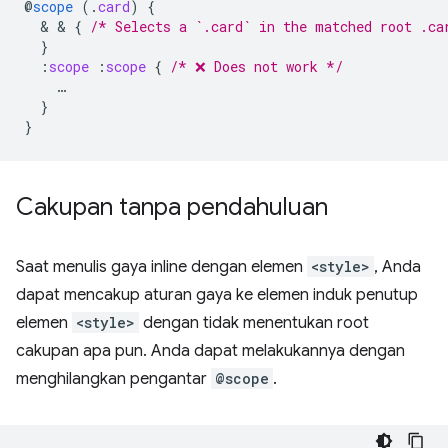
@
scope
(
.
card
)
{
  & & 
{
/* Selects a `.card` in the matched root .ca
}
:
scope
:
scope
{
/* ❌ Does not work */
…
}
}
Cakupan tanpa pendahuluan
Saat menulis gaya inline dengan elemen
<style>
, Anda
dapat mencakup aturan gaya ke elemen induk penutup
elemen
<style>
dengan tidak menentukan root
cakupan apa pun. Anda dapat melakukannya dengan
menghilangkan pengantar
@scope
.