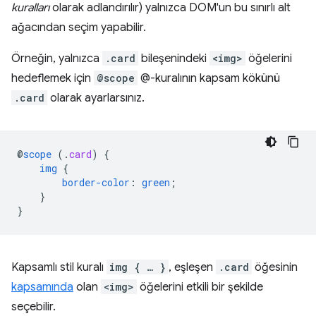
kuralları
olarak adlandırılır) yalnızca DOM'un bu sınırlı alt
ağacından seçim yapabilir.
Örneğin, yalnızca
.card
bileşenindeki
<img>
öğelerini
hedeflemek için
@scope
@-kuralının kapsam kökünü
.card
olarak ayarlarsınız.
@
scope
(
.
card
)
{
img
{
border-color
:
green
;
}
}
Kapsamlı stil kuralı
img { … }
, eşleşen
.card
öğesinin
kapsamında
olan
<img>
öğelerini etkili bir şekilde
seçebilir.