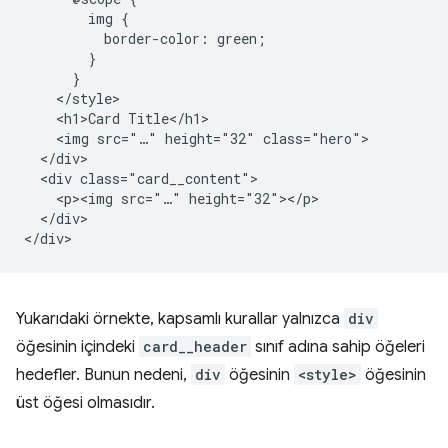
        img {

          border-color: green;

        }

      }

    </style>

    <h1>Card Title</h1>

    <img src="…" height="32" class="hero">

  </div>

  <div class="card__content">

    <p><img src="…" height="32"></p>

  </div>

Yukarıdaki örnekte, kapsamlı kurallar yalnızca
div
öğesinin içindeki
card__header
sınıf adına sahip öğeleri
hedefler. Bunun nedeni,
div
öğesinin
<style>
öğesinin
üst öğesi olmasıdır.