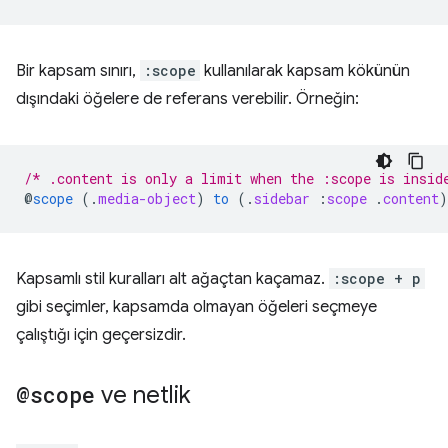
Bir kapsam sınırı,
:scope
kullanılarak kapsam kökünün
dışındaki öğelere de referans verebilir. Örneğin:
/* .content is only a limit when the :scope is insid
@
scope
(
.
media-object
)
to
(
.
sidebar
:
scope
.
content
)
Kapsamlı stil kuralları alt ağaçtan kaçamaz.
:scope + p
gibi seçimler, kapsamda olmayan öğeleri seçmeye
çalıştığı için geçersizdir.
@scope
ve netlik