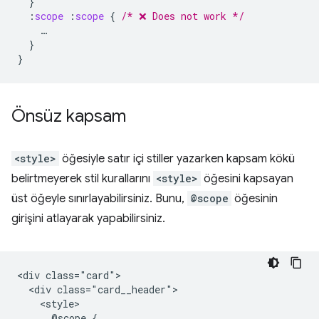
}
:
scope
:
scope
{
/* ❌ Does not work */
…
}
}
Önsüz kapsam
<style>
öğesiyle satır içi stiller yazarken kapsam kökü
belirtmeyerek stil kurallarını
<style>
öğesini kapsayan
üst öğeyle sınırlayabilirsiniz. Bunu,
@scope
öğesinin
girişini atlayarak yapabilirsiniz.
<div class="card">

  <div class="card__header">

    <style>

      @scope {
