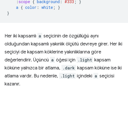
:
scope
{
background
:
#333
;
}
a
{
color
:
white
;
}
}
Her iki kapsamlı
a
seçicinin de özgüllüğü aynı
olduğundan kapsamlı yakınlık ölçütü devreye girer. Her iki
seçiciyi de kapsam köklerine yakınlıklarına göre
değerlendirir. Üçüncü
a
öğesi için
.light
kapsam
köküne yalnızca bir atlama,
.dark
kapsam köküne ise iki
atlama vardır. Bu nedenle,
.light
içindeki
a
seçicisi
kazanır.