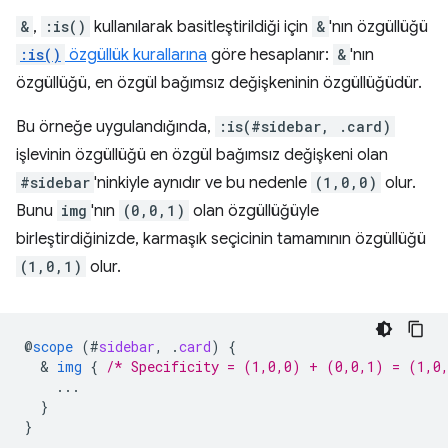
&
,
:is()
kullanılarak basitleştirildiği için
&
'nın özgüllüğü
:is()
özgüllük kurallarına
göre hesaplanır:
&
'nın
özgüllüğü, en özgül bağımsız değişkeninin özgüllüğüdür.
Bu örneğe uygulandığında,
:is(#sidebar, .card)
işlevinin özgüllüğü en özgül bağımsız değişkeni olan
#sidebar
'ninkiyle aynıdır ve bu nedenle
(1,0,0)
olur.
Bunu
img
'nın
(0,0,1)
olan özgüllüğüyle
birleştirdiğinizde, karmaşık seçicinin tamamının özgüllüğü
(1,0,1)
olur.
@
scope
(
#
sidebar
,
.
card
)
{
  & 
img
{
/* Specificity = (1,0,0) + (0,0,1) = (1,0
...
}
}