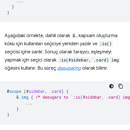
...
}
}
Aşağıdaki örnekte, dahili olarak
&
, kapsam oluşturma
kökü için kullanılan seçiciye yeniden yazılır ve
:is()
seçicisi içine sarılır. Sonuç olarak tarayıcı, eşleşmeyi
yapmak için seçici olarak
:is(#sidebar, .card) img
öğesini kullanır. Bu süreç
desugaring
olarak bilinir.
@
scope
(
#
sidebar
,
.
card
)
{
    & 
img
{
/* desugars to `:is(#sidebar, .card) im
...
}
}