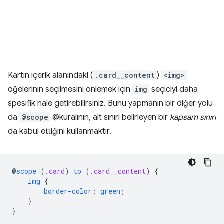
Kartın içerik alanındaki (
.card__content
)
<img>
öğelerinin seçilmesini önlemek için
img
seçiciyi daha
spesifik hale getirebilirsiniz. Bunu yapmanın bir diğer yolu
da
@scope
@kuralının, alt sınırı belirleyen bir
kapsam sınırı
da kabul ettiğini kullanmaktır.
@
scope
(
.
card
)
to
(
.
card__content
)
{
img
{
border-color
:
green
;
}
}