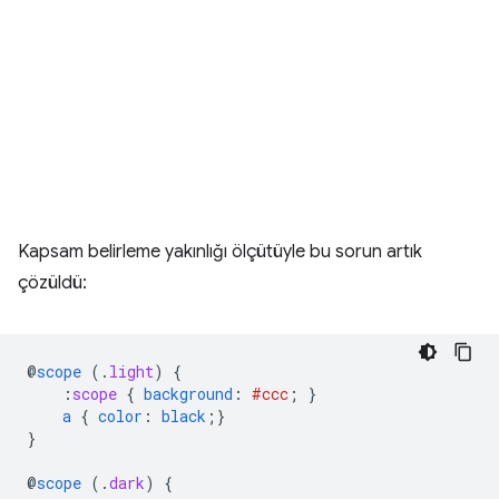
Kapsam belirleme yakınlığı ölçütüyle bu sorun artık
çözüldü:
@
scope
(
.
light
)
{
:
scope
{
background
:
#ccc
;
}
a
{
color
:
black
;}
}
@
scope
(
.
dark
)
{