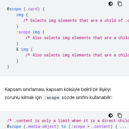
@
scope
(
.
card
)
{
img
{
/* Selects img elements that are a child of .
}
:
scope
img
{
/* Also selects img elements that are a chil
}
    & 
img
{
/* Also selects img elements that are a chil
}
}
Kapsam sınırlaması, kapsam köküyle belirli bir ilişkiyi
zorunlu kılmak için
:scope
sözde sınıfını kullanabilir:
/* .content is only a limit when it is a direct chil
@
scope
(
.
media-object
)
to
(
:
scope
 > 
.
content
)
{
...