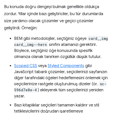
Bu konuda doğru dengeyi bulmak genellikle oldukça
zordur. Yıllar içinde bazı geliştiriciler, bu tür durumlarda
size yardımcı olacak çözümler ve geçici çözümler
geliştirdi. Örneğin:
BEM gibi metodolojiler, seçtiğiniz öğeye
card__img
card__img--hero
sınıfını atamanızı gerektirir.
Böylece, seçtiğiniz öğe konusunda spesifik
olmanıza olanak tanırken özgüllük düşük tutulur.
Scoped CSS
veya
Styled Components
gibi
JavaScript tabanlı çözümler, seçicilerinizi sayfanızın
diğer tarafındaki öğeleri hedeflemesini önlemek için
seçicilerinize rastgele oluşturulmuş dizeler (ör.
sc-
596d7e0e-4
) ekleyerek tüm seçicilerinizi yeniden
yazar.
Bazı kitaplıklar seçicileri tamamen kaldırır ve stil
tetikleyicilerini doğrudan işaretlemeye