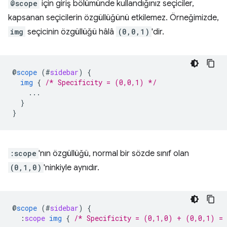
@scope
için giriş bölümünde kullandığınız seçiciler,
kapsanan seçicilerin özgüllüğünü etkilemez. Örneğimizde,
img
seçicinin özgüllüğü hâlâ
(0,0,1)
'dir.
@
scope
(
#
sidebar
)
{
img
{
/* Specificity = (0,0,1) */
...
}
}
:scope
'nın özgüllüğü, normal bir sözde sınıf olan
(0,1,0)
'ninkiyle aynıdır.
@
scope
(
#
sidebar
)
{
:
scope
img
{
/* Specificity = (0,1,0) + (0,0,1) =