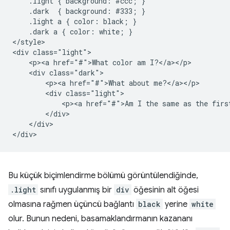
    .light { background: #ccc; }

    .dark  { background: #333; }

    .light a { color: black; }

    .dark a { color: white; }

</style>

<div class="light">

    <p><a href="#">What color am I?</a></p>

    <div class="dark">

        <p><a href="#">What about me?</a></p>

        <div class="light">

            <p><a href="#">Am I the same as the first
        </div>

    </div>

Bu küçük biçimlendirme bölümü görüntülendiğinde,
.light
sınıfı uygulanmış bir
div
öğesinin alt öğesi
olmasına rağmen üçüncü bağlantı
black
yerine
white
olur. Bunun nedeni, basamaklandırmanın kazananı