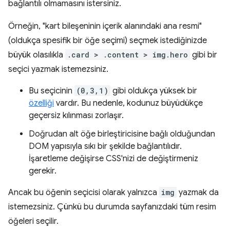
bağlantılı olmamasını istersiniz.
Örneğin, "kart bileşeninin içerik alanındaki ana resmi"
(oldukça spesifik bir öğe seçimi) seçmek istediğinizde
büyük olasılıkla
.card > .content > img.hero
gibi bir
seçici yazmak istemezsiniz.
Bu seçicinin
(0,3,1)
gibi oldukça yüksek bir
özelliği
vardır. Bu nedenle, kodunuz büyüdükçe
geçersiz kılınması zorlaşır.
Doğrudan alt öğe birleştiricisine bağlı olduğundan
DOM yapısıyla sıkı bir şekilde bağlantılıdır.
İşaretleme değişirse CSS'nizi de değiştirmeniz
gerekir.
Ancak bu öğenin seçicisi olarak yalnızca
img
yazmak da
istemezsiniz. Çünkü bu durumda sayfanızdaki tüm resim
öğeleri seçilir.