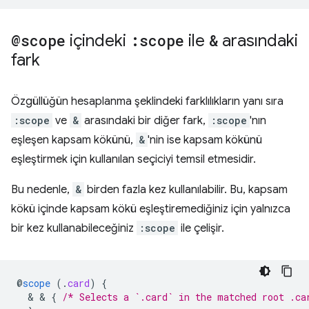
@scope
içindeki
:scope
ile
&
arasındaki
fark
Özgüllüğün hesaplanma şeklindeki farklılıkların yanı sıra
:scope
ve
&
arasındaki bir diğer fark,
:scope
'nın
eşleşen kapsam kökünü,
&
'nin ise kapsam kökünü
eşleştirmek için kullanılan seçiciyi temsil etmesidir.
Bu nedenle,
&
birden fazla kez kullanılabilir. Bu, kapsam
kökü içinde kapsam kökü eşleştiremediğiniz için yalnızca
bir kez kullanabileceğiniz
:scope
ile çelişir.
@
scope
(
.
card
)
{
  & & 
{
/* Selects a `.card` in the matched root .ca