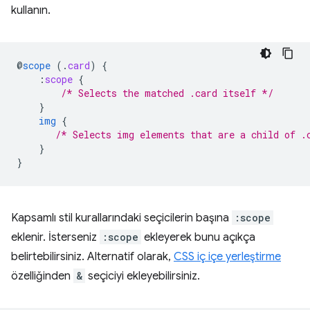
kullanın.
@
scope
(
.
card
)
{
:
scope
{
/* Selects the matched .card itself */
}
img
{
/* Selects img elements that are a child of .
}
}
Kapsamlı stil kurallarındaki seçicilerin başına
:scope
eklenir. İsterseniz
:scope
ekleyerek bunu açıkça
belirtebilirsiniz. Alternatif olarak,
CSS iç içe yerleştirme
özelliğinden
&
seçiciyi ekleyebilirsiniz.