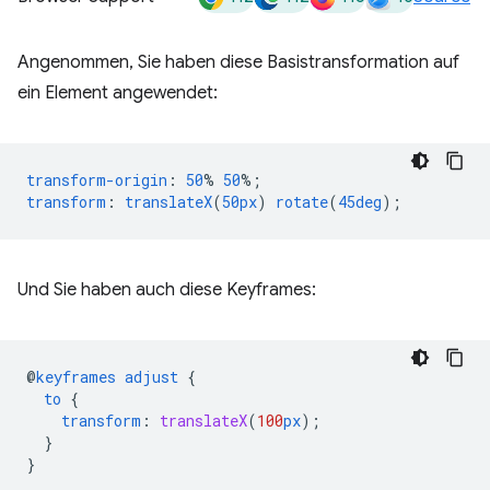
Angenommen, Sie haben diese Basistransformation auf
ein Element angewendet:
transform-origin
:
50
%
50
%;
transform
:
translateX
(
50px
)
rotate
(
45deg
);
Und Sie haben auch diese Keyframes:
@
keyframes
adjust
{
to
{
transform
:
translateX
(
100
px
);
}
}