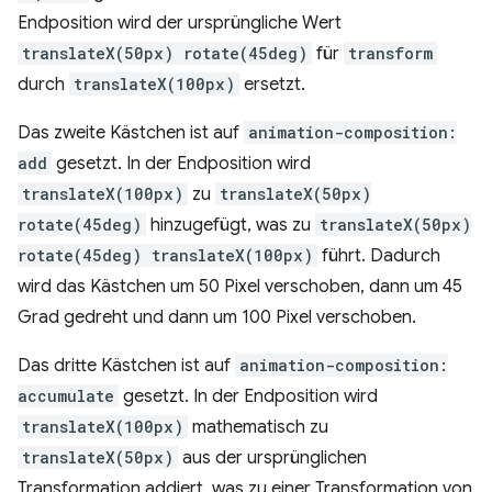
Endposition wird der ursprüngliche Wert
translateX(50px) rotate(45deg)
für
transform
durch
translateX(100px)
ersetzt.
Das zweite Kästchen ist auf
animation-composition:
add
gesetzt. In der Endposition wird
translateX(100px)
zu
translateX(50px)
rotate(45deg)
hinzugefügt, was zu
translateX(50px)
rotate(45deg) translateX(100px)
führt. Dadurch
wird das Kästchen um 50 Pixel verschoben, dann um 45
Grad gedreht und dann um 100 Pixel verschoben.
Das dritte Kästchen ist auf
animation-composition:
accumulate
gesetzt. In der Endposition wird
translateX(100px)
mathematisch zu
translateX(50px)
aus der ursprünglichen
Transformation addiert, was zu einer Transformation von