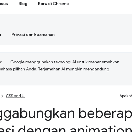
asus
Blog
Baru di Chrome
n
Privasi dan keamanan
Google menggunakan teknologi AI untuk menerjemahkan
bahasa pilihan Anda. Terjemahan AI mungkin mengandung
CSS and UI
Apakah
gabungkan beberap
asi dengan animation