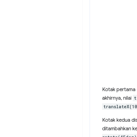
Kotak pertama 
akhirnya, nilai
t
translateX(1
Kotak kedua di
ditambahkan k