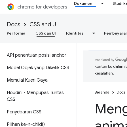
Dokumen
Studi k
Docs
CSS and UI
Performa
CSS dan UI
Identitas
Pembayara
API penentuan posisi anchor
konten ke dalam 
Model Objek yang Diketik CSS
kesalahan.
Memulai Kueri Gaya
Houdini - Mengupas Tuntas
Beranda
Docs
CSS
Meng
Penyebaran CSS
anim
Pilihan
ke-n-child(
)