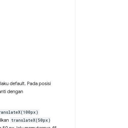
rilaku default. Pada posisi
nti dengan
ranslateX(100px)
ilkan
translateX(50px)