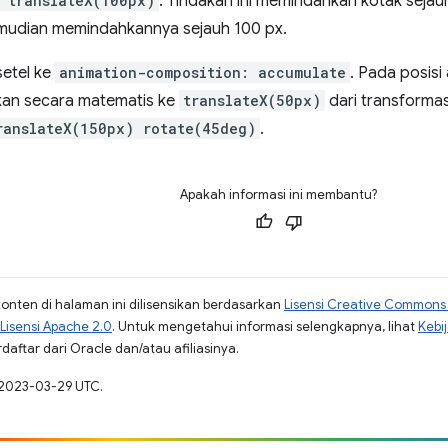
 translateX(100px)
. Tindakan ini memindahkan kotak sejau
emudian memindahkannya sejauh 100 px.
setel ke
animation-composition: accumulate
. Pada posisi
an secara matematis ke
translateX(50px)
dari transformas
ranslateX(150px) rotate(45deg)
.
Apakah informasi ini membantu?
konten di halaman ini dilisensikan berdasarkan
Lisensi Creative Commons A
Lisensi Apache 2.0
. Untuk mengetahui informasi selengkapnya, lihat
Kebi
aftar dari Oracle dan/atau afiliasinya.
 2023-03-29 UTC.