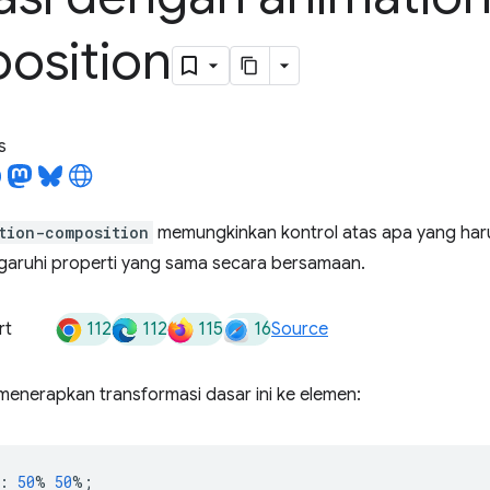
osition
s
tion-composition
memungkinkan kontrol atas apa yang haru
aruhi properti yang sama secara bersamaan.
112
112
115
16
rt
Source
menerapkan transformasi dasar ini ke elemen:
:
50
%
50
%;