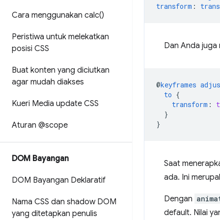
transform
:
trans
Cara menggunakan
calc(
)
Peristiwa untuk melekatkan
Dan Anda juga m
posisi CSS
Buat konten yang diciutkan
agar mudah diakses
@
keyframes
adju
to
{
Kueri Media update CSS
transform
:
t
}
}
Aturan @scope
DOM Bayangan
Saat menerapka
ada. Ini merupa
DOM Bayangan Deklaratif
Dengan
anima
Nama CSS dan shadow DOM
default. Nilai y
yang ditetapkan penulis