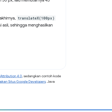
h 50 px, lalu memutarnya 45
 akhirnya,
translateX(100px)
i asli, sehingga menghasilkan
ttribution 4.0
, sedangkan contoh kode
jakan Situs Google Developers
. Java