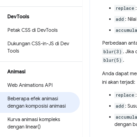
replace
Dev
Tools
add
: Nil
Petak CSS di Dev
Tools
accumul
Perbedaan antar
Dukungan CSS-in-JS di Dev
Tools
blur(3)
. Jika
blur(5)
.
Animasi
Anda dapat mem
ini akan terjadi:
Web Animations API
replace
Beberapa efek animasi
dengan komposisi animasi
add
: Sus
accumul
Kurva animasi kompleks
dengan ba
dengan
linear(
)