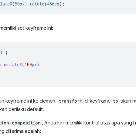
lateX
(
50px
)
rotate
(
45deg
);
emiliki set keyframe ini:
st
{
ranslateX
(
100
px
);
n keyframe ini ke elemen,
transform
di keyframe
to
akan m
kan perilaku default.
tion-composition
, Anda kini memiliki kontrol atas apa yang 
ang diterima adalah: