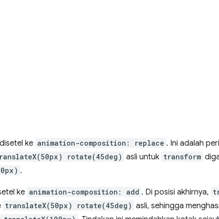
disetel ke
animation-composition: replace
. Ini adalah pe
ranslateX(50px) rotate(45deg)
asli untuk
transform
diga
00px)
.
setel ke
animation-composition: add
. Di posisi akhirnya,
t
e
translateX(50px) rotate(45deg)
asli, sehingga menghas