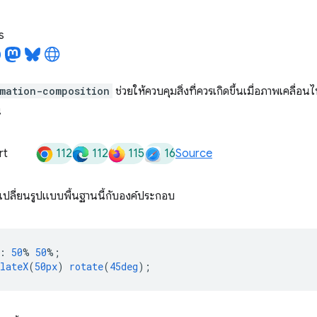
s
mation-composition
ช่วยให้ควบคุมสิ่งที่ควรเกิดขึ้นเมื่อภาพเคลื่
น
112
112
115
16
rt
Source
รเปลี่ยนรูปแบบพื้นฐานนี้กับองค์ประกอบ
:
50
%
50
%;
lateX
(
50px
)
rotate
(
45deg
);