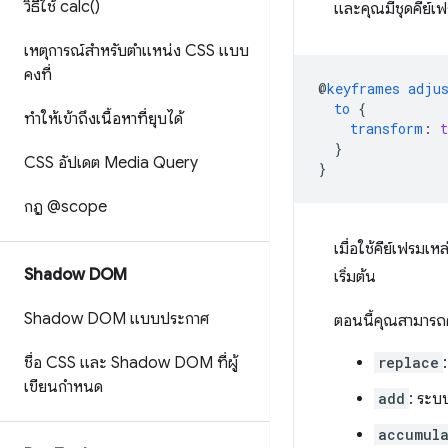
วิธีใช้
calc(
)
และคุณมีชุดคีย์เฟ
เหตุการณ์สำหรับตำแหน่ง CSS แบบ
คงที่
@
keyframes
adju
to
{
ทำให้เข้าถึงเนื้อหาที่ยุบได้
transform
:
t
}
CSS อัปเดต Media Query
}
กฎ @scope
เมื่อใช้คีย์เฟรมเห
Shadow DOM
เริ่มต้น
Shadow DOM แบบประกาศ
ตอนนี้คุณสามารถค
ชื่อ CSS และ Shadow DOM ที่ผู้
replace
เขียนกำหนด
add
: ระบ
accumul