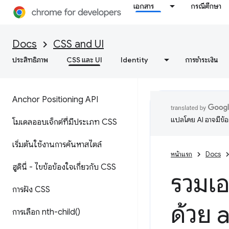
เอกสาร
กรณีศึกษา
Docs
CSS and UI
ประสิทธิภาพ
CSS และ UI
Identity
การชำระเงิน
Anchor Positioning API
แปลโดย AI อาจมีข้
โมเดลออบเจ็กต์ที่มีประเภท CSS
เริ่มต้นใช้งานการค้นหาสไตล์
หน้าแรก
Docs
ฮูดินี่ - ไขข้อข้องใจเกี่ยวกับ CSS
รวมเ
การฝัง CSS
ด้วย
การเลือก
nth-child(
)