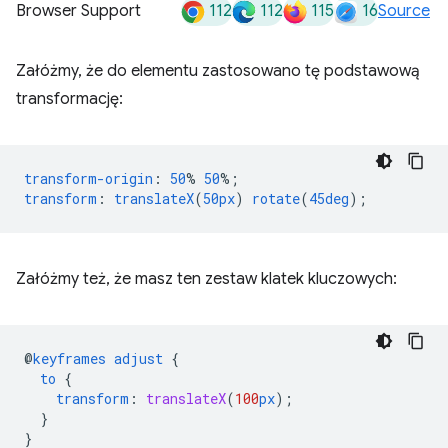
112
112
115
16
Browser Support
Source
Załóżmy, że do elementu zastosowano tę podstawową
transformację:
transform-origin
:
50
%
50
%;
transform
:
translateX
(
50px
)
rotate
(
45deg
);
Załóżmy też, że masz ten zestaw klatek kluczowych:
@
keyframes
adjust
{
to
{
transform
:
translateX
(
100
px
);
}
}