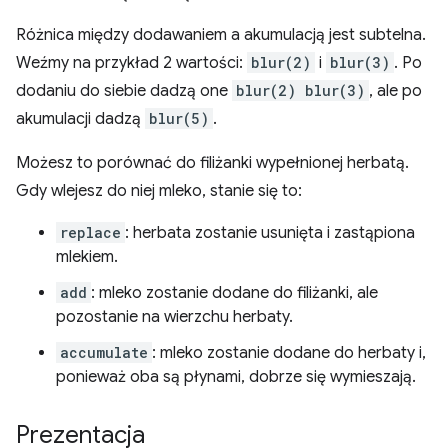
Różnica między dodawaniem a akumulacją jest subtelna.
Weźmy na przykład 2 wartości:
blur(2)
i
blur(3)
. Po
dodaniu do siebie dadzą one
blur(2) blur(3)
, ale po
akumulacji dadzą
blur(5)
.
Możesz to porównać do filiżanki wypełnionej herbatą.
Gdy wlejesz do niej mleko, stanie się to:
replace
: herbata zostanie usunięta i zastąpiona
mlekiem.
add
: mleko zostanie dodane do filiżanki, ale
pozostanie na wierzchu herbaty.
accumulate
: mleko zostanie dodane do herbaty i,
ponieważ oba są płynami, dobrze się wymieszają.
Prezentacja