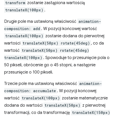
transform
zostanie zastąpiona wartością
translateX(100px)
.
Drugie pole ma ustawioną właściwość
animation-
composition: add
. W pozycji końcowej wartość
translateX(100px)
zostanie dodana do pierwotnej
wartości
translateX(50px) rotate(45deg)
, co da
wartość
translateX(50px) rotate(45deg)
translateX(100px)
. Spowoduje to przesunięcie pola o
50 pikseli, obrócenie go o 45 stopni, a następnie
przesunięcie o 100 pikseli.
Trzecie pole ma ustawioną właściwość
animation-
composition: accumulate
. W pozycji końcowej
wartość
translateX(100px)
zostanie matematycznie
dodana do wartości
translateX(50px)
z pierwotnej
transformacji, co da transformację
translateX(150px)