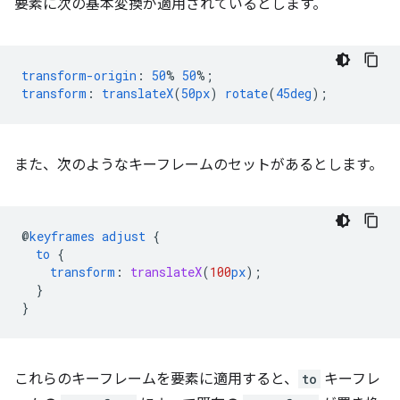
要素に次の基本変換が適用されているとします。
transform-origin
:
50
%
50
%;
transform
:
translateX
(
50px
)
rotate
(
45deg
);
また、次のようなキーフレームのセットがあるとします。
@
keyframes
adjust
{
to
{
transform
:
translateX
(
100
px
);
}
}
これらのキーフレームを要素に適用すると、
to
キーフレ