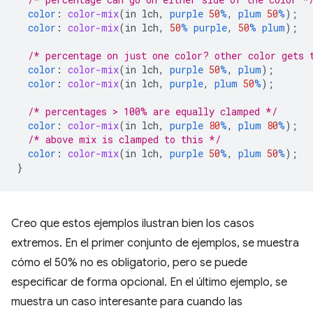
color
:
color-mix
(
in
lch
,
purple
50
%
,
plum
50
%
);
color
:
color-mix
(
in
lch
,
50
%
purple
,
50
%
plum
);
/* percentage on just one color? other color gets 
color
:
color-mix
(
in
lch
,
purple
50
%
,
plum
);
color
:
color-mix
(
in
lch
,
purple
,
plum
50
%
);
/* percentages > 100% are equally clamped */
color
:
color-mix
(
in
lch
,
purple
80
%
,
plum
80
%
);
/* above mix is clamped to this */
color
:
color-mix
(
in
lch
,
purple
50
%
,
plum
50
%
);
}
Creo que estos ejemplos ilustran bien los casos
extremos. En el primer conjunto de ejemplos, se muestra
cómo el 50% no es obligatorio, pero se puede
especificar de forma opcional. En el último ejemplo, se
muestra un caso interesante para cuando las