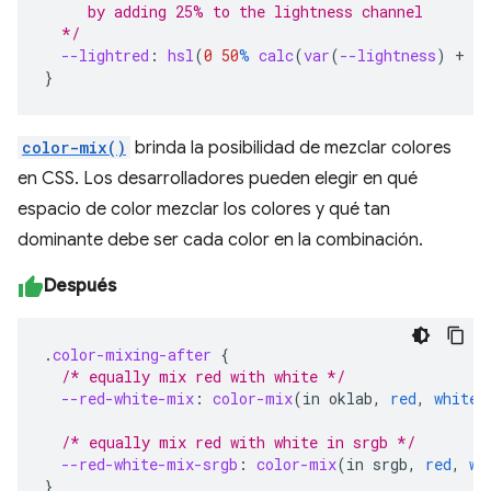
     by adding 25% to the lightness channel
  */
--lightred
:
hsl
(
0
50
%
calc
(
var
(
--lightness
)
+
25
}
color-mix()
brinda la posibilidad de mezclar colores
en CSS. Los desarrolladores pueden elegir en qué
espacio de color mezclar los colores y qué tan
dominante debe ser cada color en la combinación.
Después
.
color-mixing-after
{
/* equally mix red with white */
--red-white-mix
:
color-mix
(
in
oklab
,
red
,
white
)
/* equally mix red with white in srgb */
--red-white-mix-srgb
:
color-mix
(
in
srgb
,
red
,
wh
}