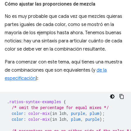
Cómo ajustar las proporciones de mezcla
No es muy probable que cada vez que mezcles quieras
partes iguales de cada color, como se mostró en la
mayoría de los ejemplos hasta ahora. Tenemos buenas
noticias: hay una sintaxis para articular cuánto de cada
color se debe ver en la combinación resultante.
Para comenzar con este tema, aquí tienes una muestra
de combinaciones que son equivalentes (y
de la
especificación
):
.
ratios-syntax-examples
{
/* omit the percentage for equal mixes */
color
:
color-mix
(
in
lch
,
purple
,
plum
);
color
:
color-mix
(
in
lch
,
plum
,
purple
);
/* percentage can go on either side of the color *