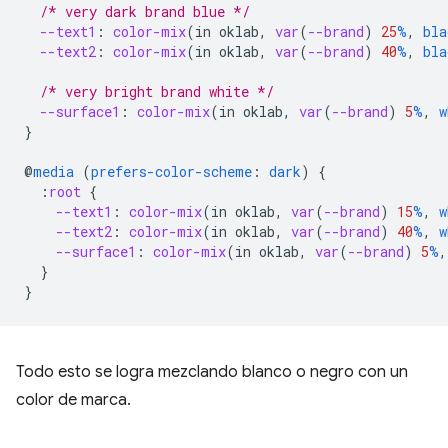
/* very dark brand blue */
--text1
:
color-mix
(
in
oklab
,
var
(
--brand
)
25
%
,
bla
--text2
:
color-mix
(
in
oklab
,
var
(
--brand
)
40
%
,
bla
/* very bright brand white */
--surface1
:
color-mix
(
in
oklab
,
var
(
--brand
)
5
%
,
w
}
@
media
(
prefers-color-scheme
:
dark
)
{
:
root
{
--text1
:
color-mix
(
in
oklab
,
var
(
--brand
)
15
%
,
w
--text2
:
color-mix
(
in
oklab
,
var
(
--brand
)
40
%
,
w
--surface1
:
color-mix
(
in
oklab
,
var
(
--brand
)
5
%
,
}
}
Todo esto se logra mezclando blanco o negro con un
color de marca.