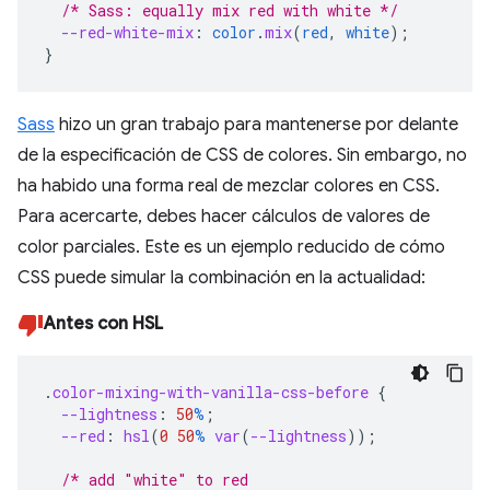
/* Sass: equally mix red with white */
--red-white-mix
:
color
.
mix
(
red
,
white
);
}
Sass
hizo un gran trabajo para mantenerse por delante
de la especificación de CSS de colores. Sin embargo, no
ha habido una forma real de mezclar colores en CSS.
Para acercarte, debes hacer cálculos de valores de
color parciales. Este es un ejemplo reducido de cómo
CSS puede simular la combinación en la actualidad:
Antes con HSL
.
color-mixing-with-vanilla-css-before
{
--lightness
:
50
%
;
--red
:
hsl
(
0
50
%
var
(
--lightness
));
/* add "white" to red