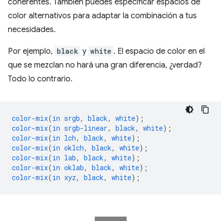
coherentes. También puedes especificar espacios de
color alternativos para adaptar la combinación a tus
necesidades.
Por ejemplo,
black
y
white
. El espacio de color en el
que se mezclan no hará una gran diferencia, ¿verdad?
Todo lo contrario.
color-mix
(
in
srgb
,
black
,
white
);
color-mix
(
in
srgb-linear
,
black
,
white
);
color-mix
(
in
lch
,
black
,
white
);
color-mix
(
in
oklch
,
black
,
white
);
color-mix
(
in
lab
,
black
,
white
);
color-mix
(
in
oklab
,
black
,
white
);
color-mix
(
in
xyz
,
black
,
white
);