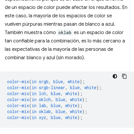
de un espacio de color puede afectar los resultados. En
este caso, la mayoría de los espacios de color se
vuelven púrpuras mientras pasan de blanco a azul.
También muestra cómo
oklab
es un espacio de color
tan confiable para la combinación, es lo más cercano a
las expectativas de la mayoría de las personas de
combinar blanco y azul (sin morado).
color-mix
(
in
srgb
,
blue
,
white
);
color-mix
(
in
srgb-linear
,
blue
,
white
);
color-mix
(
in
lch
,
blue
,
white
);
color-mix
(
in
oklch
,
blue
,
white
);
color-mix
(
in
lab
,
blue
,
white
);
color-mix
(
in
oklab
,
blue
,
white
);
color-mix
(
in
xyz
,
blue
,
white
);