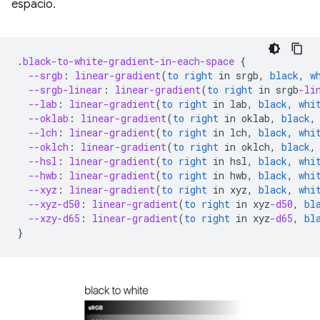
espacio.
.
black-to-white-gradient-in-each-space
{
--srgb
:
linear-gradient
(
to
right
in
srgb
,
black
,
w
--srgb-linear
:
linear-gradient
(
to
right
in
srgb
-li
--lab
:
linear-gradient
(
to
right
in
lab
,
black
,
whi
--oklab
:
linear-gradient
(
to
right
in
oklab
,
black
,
--lch
:
linear-gradient
(
to
right
in
lch
,
black
,
whi
--oklch
:
linear-gradient
(
to
right
in
oklch
,
black
,
--hsl
:
linear-gradient
(
to
right
in
hsl
,
black
,
whi
--hwb
:
linear-gradient
(
to
right
in
hwb
,
black
,
whi
--xyz
:
linear-gradient
(
to
right
in
xyz
,
black
,
whi
--xyz-d50
:
linear-gradient
(
to
right
in
xyz
-d50
,
bl
--xzy-d65
:
linear-gradient
(
to
right
in
xyz
-d65
,
bl
}