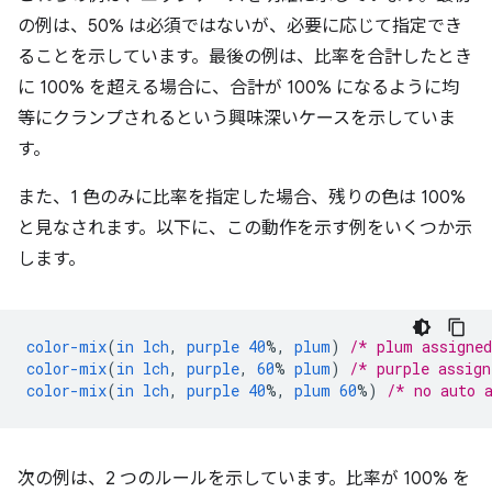
の例は、50% は必須ではないが、必要に応じて指定でき
ることを示しています。最後の例は、比率を合計したとき
に 100% を超える場合に、合計が 100% になるように均
等にクランプされるという興味深いケースを示していま
す。
また、1 色のみに比率を指定した場合、残りの色は 100%
と見なされます。以下に、この動作を示す例をいくつか示
します。
color-mix
(
in
lch
,
purple
40
%,
plum
)
/* plum assigne
color-mix
(
in
lch
,
purple
,
60
%
plum
)
/* purple assig
color-mix
(
in
lch
,
purple
40
%,
plum
60
%)
/* no auto 
次の例は、2 つのルールを示しています。比率が 100% を