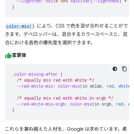
--lightred
:
hsl
(
0
50
%
calc
(
var
(
--lightness
)
+
25
}
color-mix()
により、CSS で色を混ぜ合わせることがで
きます。デベロッパーは、混合するカラースペースと、混
合における各色の優先度を選択できます。
変更後
.
color-mixing-after
{
/* equally mix red with white */
--red-white-mix
:
color-mix
(
in
oklab
,
red
,
white
)
/* equally mix red with white in srgb */
--red-white-mix-srgb
:
color-mix
(
in
srgb
,
red
,
wh
}
これらを兼ね備えた人材を、Google は求めています。柔