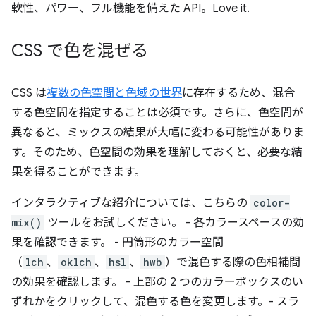
軟性、パワー、フル機能を備えた API。Love it.
CSS で色を混ぜる
CSS は
複数の色空間と色域の世界
に存在するため、混合
する色空間を指定することは必須です。さらに、色空間が
異なると、ミックスの結果が大幅に変わる可能性がありま
す。そのため、色空間の効果を理解しておくと、必要な結
果を得ることができます。
インタラクティブな紹介については、こちらの
color-
mix()
ツールをお試しください。 - 各カラースペースの効
果を確認できます。 - 円筒形のカラー空間
（
lch
、
oklch
、
hsl
、
hwb
）で混色する際の色相補間
の効果を確認します。 - 上部の 2 つのカラーボックスのい
ずれかをクリックして、混色する色を変更します。- スラ