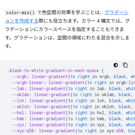
color-mix()
で色空間の効果を学ぶことは、
グラデーシ
ョンを作成する
際にも役立ちます。カラー 4 構文では、グ
ラデーションにカラースペースを指定することもできま
す。グラデーションは、空間の領域にわたる混合を示しま
す。
.
black-to-white-gradient-in-each-space
{
--srgb
:
linear-gradient
(
to
right
in
srgb
,
black
,
w
--srgb-linear
:
linear-gradient
(
to
right
in
srgb
-li
--lab
:
linear-gradient
(
to
right
in
lab
,
black
,
whi
--oklab
:
linear-gradient
(
to
right
in
oklab
,
black
,
--lch
:
linear-gradient
(
to
right
in
lch
,
black
,
whi
--oklch
:
linear-gradient
(
to
right
in
oklch
,
black
,
--hsl
:
linear-gradient
(
to
right
in
hsl
,
black
,
whi
--hwb
:
linear-gradient
(
to
right
in
hwb
,
black
,
whi
--xyz
:
linear-gradient
(
to
right
in
xyz
,
black
,
whi
--xyz-d50
:
linear-gradient
(
to
right
in
xyz
-d50
,
bl