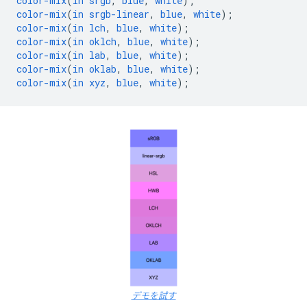
color-mix
(
in
srgb
,
blue
,
white
);
color-mix
(
in
srgb-linear
,
blue
,
white
);
color-mix
(
in
lch
,
blue
,
white
);
color-mix
(
in
oklch
,
blue
,
white
);
color-mix
(
in
lab
,
blue
,
white
);
color-mix
(
in
oklab
,
blue
,
white
);
color-mix
(
in
xyz
,
blue
,
white
);
デモを試す