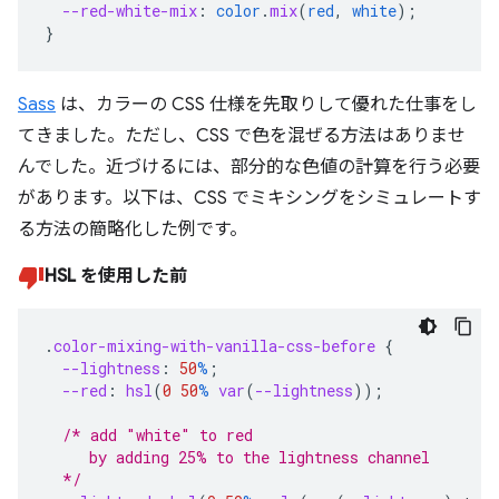
--red-white-mix
:
color
.
mix
(
red
,
white
);
}
Sass
は、カラーの CSS 仕様を先取りして優れた仕事をし
てきました。ただし、CSS で色を混ぜる方法はありませ
んでした。近づけるには、部分的な色値の計算を行う必要
があります。以下は、CSS でミキシングをシミュレートす
る方法の簡略化した例です。
HSL を使用した前
.
color-mixing-with-vanilla-css-before
{
--lightness
:
50
%
;
--red
:
hsl
(
0
50
%
var
(
--lightness
));
/* add "white" to red
     by adding 25% to the lightness channel
  */