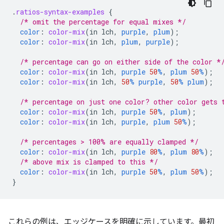
.
ratios-syntax-examples
{
/* omit the percentage for equal mixes */
color
:
color-mix
(
in
lch
,
purple
,
plum
);
color
:
color-mix
(
in
lch
,
plum
,
purple
);
/* percentage can go on either side of the color *
color
:
color-mix
(
in
lch
,
purple
50
%
,
plum
50
%
);
color
:
color-mix
(
in
lch
,
50
%
purple
,
50
%
plum
);
/* percentage on just one color? other color gets 
color
:
color-mix
(
in
lch
,
purple
50
%
,
plum
);
color
:
color-mix
(
in
lch
,
purple
,
plum
50
%
);
/* percentages > 100% are equally clamped */
color
:
color-mix
(
in
lch
,
purple
80
%
,
plum
80
%
);
/* above mix is clamped to this */
color
:
color-mix
(
in
lch
,
purple
50
%
,
plum
50
%
);
}
これらの例は、エッジケースを明確に示しています。最初