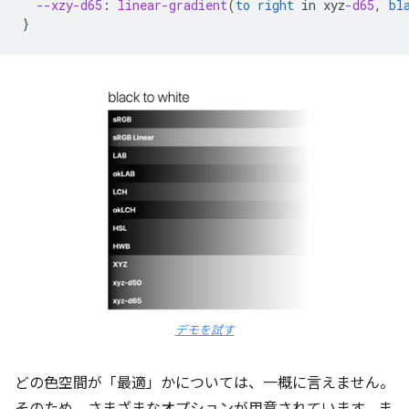
--xzy-d65
:
linear-gradient
(
to
right
in
xyz
-d65
,
bl
}
デモを試す
どの色空間が「最適」かについては、一概に言えません。