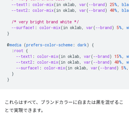
--text1
:
color-mix
(
in
oklab
,
var
(
--brand
)
25
%
,
bla
--text2
:
color-mix
(
in
oklab
,
var
(
--brand
)
40
%
,
bla
/* very bright brand white */
--surface1
:
color-mix
(
in
oklab
,
var
(
--brand
)
5
%
,
w
}
@
media
(
prefers-color-scheme
:
dark
)
{
:
root
{
--text1
:
color-mix
(
in
oklab
,
var
(
--brand
)
15
%
,
w
--text2
:
color-mix
(
in
oklab
,
var
(
--brand
)
40
%
,
w
--surface1
:
color-mix
(
in
oklab
,
var
(
--brand
)
5
%
,
}
}
これらはすべて、ブランドカラーに白または黒を混ぜるこ
とで実現できます。