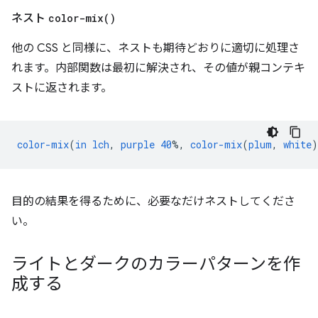
ネスト
color-mix(
)
他の CSS と同様に、ネストも期待どおりに適切に処理さ
れます。内部関数は最初に解決され、その値が親コンテキ
ストに返されます。
color-mix
(
in
lch
,
purple
40
%,
color-mix
(
plum
,
white
)
目的の結果を得るために、必要なだけネストしてくださ
い。
ライトとダークのカラーパターンを作
成する