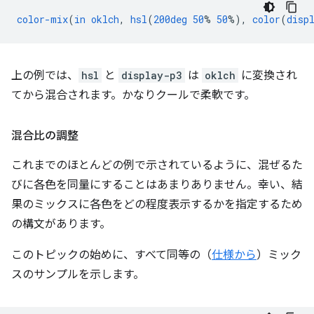
color-mix
(
in
oklch
,
hsl
(
200deg
50
%
50
%),
color
(
disp
上の例では、
hsl
と
display-p3
は
oklch
に変換され
てから混合されます。かなりクールで柔軟です。
混合比の調整
これまでのほとんどの例で示されているように、混ぜるた
びに各色を同量にすることはあまりありません。幸い、結
果のミックスに各色をどの程度表示するかを指定するため
の構文があります。
このトピックの始めに、すべて同等の（
仕様から
）ミック
スのサンプルを示します。