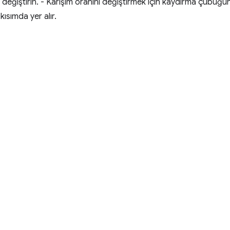
eri değiştirin. - Karışım oranını değiştirmek için kaydırma çubuğu
ısımda yer alır.