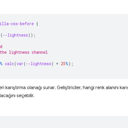
illa-css-before
{
r
(
--lightness
));
d
the lightness channel
%
calc
(
var
(
--lightness
)
+
25
%
)
;
ri karıştırma olanağı sunar. Geliştiriciler, hangi renk alanını kar
acağını seçebilir.