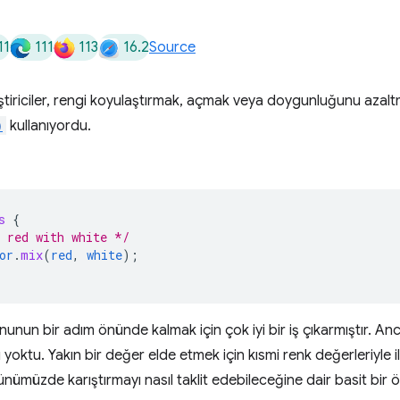
11
111
113
16.2
Source
ştiriciler, rengi koyulaştırmak, açmak veya doygunluğunu azaltm
)
kullanıyordu.
s
{
 red with white */
or
.
mix
(
red
,
white
);
nunun bir adım önünde kalmak için çok iyi bir iş çıkarmıştır. An
 yoktu. Yakın bir değer elde etmek için kısmi renk değerleriyle il
nümüzde karıştırmayı nasıl taklit edebileceğine dair basit bir ö