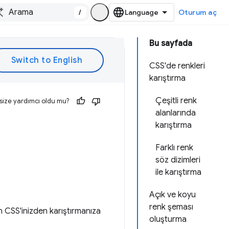
/
Oturum aç
Bu sayfada
CSS'de renkleri
karıştırma
Çeşitli renk
size yardımcı oldu mu?
alanlarında
karıştırma
Farklı renk
söz dizimleri
ile karıştırma
Açık ve koyu
renk şeması
n CSS'inizden karıştırmanıza
oluşturma