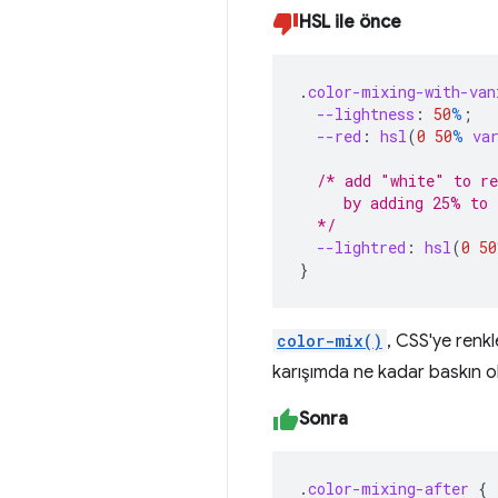
HSL ile önce
.
color-mixing-with-van
--lightness
:
50
%
;
--red
:
hsl
(
0
50
%
va
/* add "white" to re
     by adding 25% to 
  */
--lightred
:
hsl
(
0
50
}
color-mix()
, CSS'ye renkle
karışımda ne kadar baskın ol
Sonra
.
color-mixing-after
{