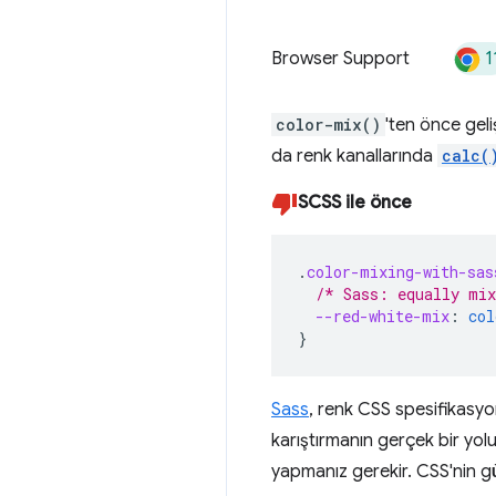
1
Browser Support
color-mix()
'ten önce geli
da renk kanallarında
calc(
SCSS ile önce
.
color-mixing-with-sas
/* Sass: equally mix
--red-white-mix
:
col
}
Sass
, renk CSS spesifikasyo
karıştırmanın gerçek bir yolu
yapmanız gerekir. CSS'nin gü