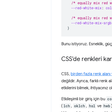
/* equally mix red w
--red-white-mix
:
col
/* equally mix red w
--red-white-mix-srgb
}
Bunu istiyoruz. Esneklik, güç v
CSS'de renkleri kar
CSS,
birden fazla renk alan
değildir. Ayrıca, farklı renk 
etkilerini bilmek, ihtiyacınız
Etkileşimli bir giriş için bu
co
(
lch
,
oklch
,
hsl
ve
hwb