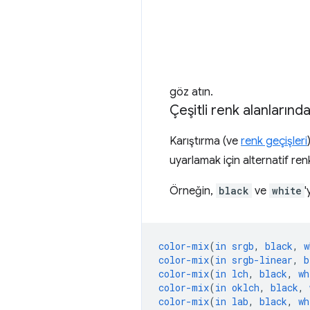
göz atın.
Çeşitli renk alanlarınd
Karıştırma (ve
renk geçişleri
uyarlamak için alternatif renk 
Örneğin,
black
ve
white
'
color-mix
(
in
srgb
,
black
,
w
color-mix
(
in
srgb-linear
,
b
color-mix
(
in
lch
,
black
,
wh
color-mix
(
in
oklch
,
black
,
color-mix
(
in
lab
,
black
,
wh