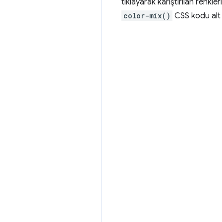
tıklayarak karıştırılan renkl
color-mix()
CSS kodu alt k