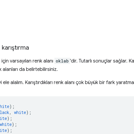
a karıştırma
) için varsayılan renk alanı
oklab
'dir. Tutarlı sonuçlar sağlar. Ka
alanları da belirtebilirsiniz.
yi ele alalım. Karıştırdıkları renk alanı çok büyük bir fark yaratma
hite
);
lack
,
white
);
ite
);
white
);
ite
);