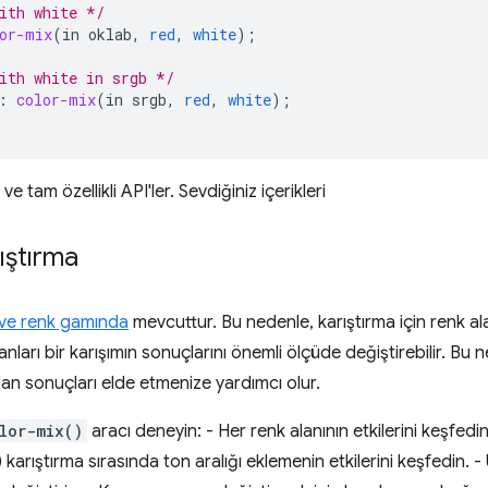
ith white */
or-mix
(
in
oklab
,
red
,
white
);
ith white in srgb */
:
color-mix
(
in
srgb
,
red
,
white
);
e tam özellikli API'ler. Sevdiğiniz içerikleri
ıştırma
ı ve renk gamında
mevcuttur. Bu nedenle, karıştırma için renk ala
alanları bir karışımın sonuçlarını önemli ölçüde değiştirebilir. Bu 
 olan sonuçları elde etmenize yardımcı olur.
lor-mix()
aracı deneyin: - Her renk alanının etkilerini keşfedin
) karıştırma sırasında ton aralığı eklemenin etkilerini keşfedin. -