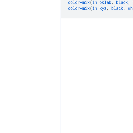
color-mix
(
in
oklab
,
black
,
color-mix
(
in
xyz
,
black
,
wh