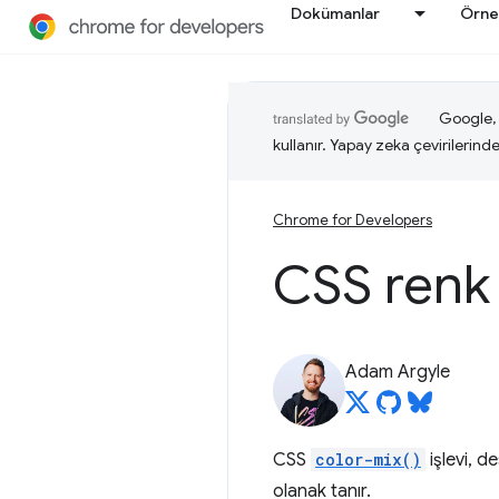
Dokümanlar
Örne
Google, i
kullanır. Yapay zeka çevirilerinde 
Chrome for Developers
CSS renk 
Adam Argyle
CSS
color-mix()
işlevi, d
olanak tanır.