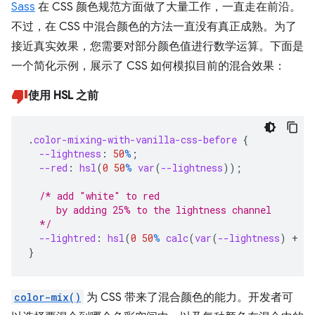
Sass
在 CSS 颜色规范方面做了大量工作，一直走在前沿。
不过，在 CSS 中混合颜色的方法一直没有真正成熟。为了
接近真实效果，您需要对部分颜色值进行数学运算。下面是
一个简化示例，展示了 CSS 如何模拟目前的混合效果：
使用 HSL 之前
.
color-mixing-with-vanilla-css-before
{
--lightness
:
50
%
;
--red
:
hsl
(
0
50
%
var
(
--lightness
));
/* add "white" to red
     by adding 25% to the lightness channel
  */
--lightred
:
hsl
(
0
50
%
calc
(
var
(
--lightness
)
+
25
}
color-mix()
为 CSS 带来了混合颜色的能力。开发者可