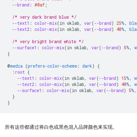
--brand
:
#0af
;
/* very dark brand blue */
--text1
:
color-mix
(
in
oklab
,
var
(
--brand
)
25
%
,
bla
--text2
:
color-mix
(
in
oklab
,
var
(
--brand
)
40
%
,
bla
/* very bright brand white */
--surface1
:
color-mix
(
in
oklab
,
var
(
--brand
)
5
%
,
w
}
@
media
(
prefers-color-scheme
:
dark
)
{
:
root
{
--text1
:
color-mix
(
in
oklab
,
var
(
--brand
)
15
%
,
w
--text2
:
color-mix
(
in
oklab
,
var
(
--brand
)
40
%
,
w
--surface1
:
color-mix
(
in
oklab
,
var
(
--brand
)
5
%
,
}
}
所有这些都通过将白色或黑色混入品牌颜色来实现。