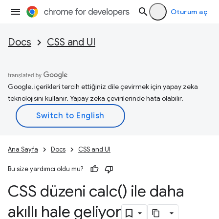
Oturum aç
Docs
CSS and UI
Google, içerikleri tercih ettiğiniz dile çevirmek için yapay zeka
teknolojisini kullanır. Yapay zeka çevirilerinde hata olabilir.
Ana Sayfa
Docs
CSS and UI
Bu size yardımcı oldu mu?
CSS düzeni
calc(
) ile daha
akıllı hale geliyor