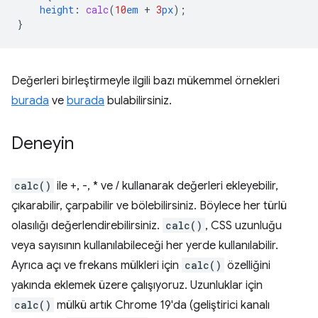
height
:
calc
(
10
em
+
3
px
);
}
Değerleri birleştirmeyle ilgili bazı mükemmel örnekleri
burada
ve
burada
bulabilirsiniz.
Deneyin
calc()
ile +, -, * ve / kullanarak değerleri ekleyebilir,
çıkarabilir, çarpabilir ve bölebilirsiniz. Böylece her türlü
olasılığı değerlendirebilirsiniz.
calc()
, CSS uzunluğu
veya sayısının kullanılabileceği her yerde kullanılabilir.
Ayrıca açı ve frekans mülkleri için
calc()
özelliğini
yakında eklemek üzere çalışıyoruz. Uzunluklar için
calc()
mülkü artık Chrome 19'da (geliştirici kanalı