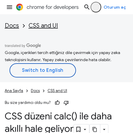
Oturum aç
Docs
CSS and UI
Google, içerikleri tercih ettiğiniz dile çevirmek için yapay zeka
teknolojisini kullanır. Yapay zeka çevirilerinde hata olabilir.
Ana Sayfa
Docs
CSS and UI
Bu size yardımcı oldu mu?
CSS düzeni
calc(
) ile daha
akıllı hale geliyor