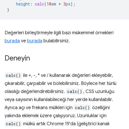
height
:
calc
(
10
em
+
3
px
);
}
Değerleri birleştirmeyle ilgili bazı mükemmel örnekleri
burada
ve
burada
bulabilirsiniz.
Deneyin
calc()
ile +, -, * ve / kullanarak değerleri ekleyebilir,
çıkarabilir, çarpabilir ve bölebilirsiniz. Böylece her türlü
olasılığı değerlendirebilirsiniz.
calc()
, CSS uzunluğu
veya sayısının kullanılabileceği her yerde kullanılabilir.
Ayrıca açı ve frekans mülkleri için
calc()
özelliğini
yakında eklemek üzere çalışıyoruz. Uzunluklar için
calc()
mülkü artık Chrome 19'da (geliştirici kanalı