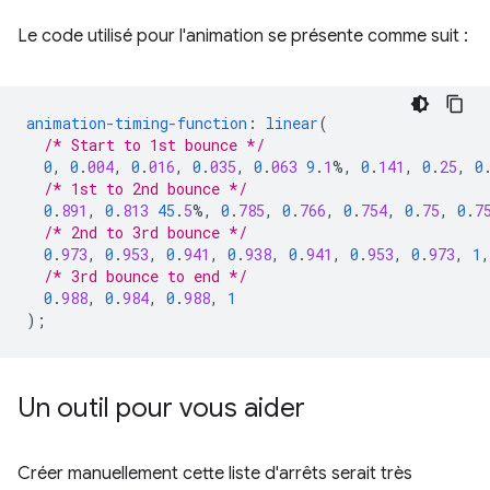
Le code utilisé pour l'animation se présente comme suit :
animation-timing-function
:
linear
(
/* Start to 1st bounce */
0
,
0
.
004
,
0
.
016
,
0
.
035
,
0
.
063
9
.
1
%,
0
.
141
,
0
.
25
,
0
/* 1st to 2nd bounce */
0
.
891
,
0
.
813
45
.
5
%,
0
.
785
,
0
.
766
,
0
.
754
,
0
.
75
,
0
.
7
/* 2nd to 3rd bounce */
0
.
973
,
0
.
953
,
0
.
941
,
0
.
938
,
0
.
941
,
0
.
953
,
0
.
973
,
1
,
/* 3rd bounce to end */
0
.
988
,
0
.
984
,
0
.
988
,
1
);
Un outil pour vous aider
Créer manuellement cette liste d'arrêts serait très