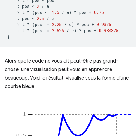
?
t
*
pos
*
pos
:
pos
 < 
2
/
e
?
t
*
(
pos
-=
1.5
/
e
)
*
pos
+
0.75
:
pos
 < 
2.5
/
e
?
t
*
(
pos
-=
2.25
/
e
)
*
pos
+
0.9375
:
t
*
(
pos
-=
2.625
/
e
)
*
pos
+
0.984375
;
}
Alors que le code ne vous dit peut-être pas grand-
chose, une visualisation peut vous en apprendre
beaucoup. Voici le résultat, visualisé sous la forme d'une
courbe bleue :