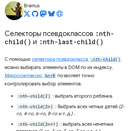
Bramus
Селекторы псевдоклассов
:
nth-
child(
)
и
:
nth-last-child(
)
С помощью
селектора псевдокласса
:nth-child()
можно выбирать элементы в DOM по их индексу.
Микросинтаксис
An+B
позволяет точно
контролировать выбор элементов.
:nth-child(2)
: выбрать второго ребенка.
:nth-child(2n)
: Выбрать всех четных детей
(2-
го, 4-го, 6-го, 8-го и т. д.)
.
:nth-child(2n+1)
: выбрать всех нечетных