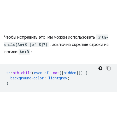
Чтобы исправить это, мы можем использовать
:nth-
child(An+B [of S]?)
, исключив скрытые строки из
логики
An+B
:
tr
:
nth-child
(
even
of
:
not
([
hidden
]))
{
background-color
:
lightgrey
;
}