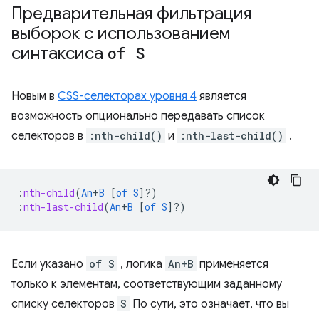
Предварительная фильтрация
выборок с использованием
синтаксиса
of S
Новым в
CSS-селекторах уровня 4
является
возможность опционально передавать список
селекторов в
:nth-child()
и
:nth-last-child()
.
:
nth-child
(
An
+
B
[
of
S
]?)
:
nth-last-child
(
An
+
B
[
of
S
]?)
Если указано
of S
, логика
An+B
применяется
только к элементам, соответствующим заданному
списку селекторов
S
По сути, это означает, что вы