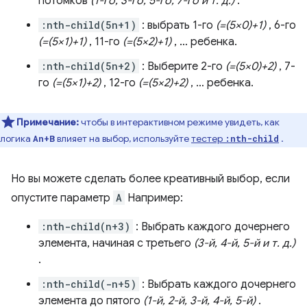
потомков
(1-го, 3-го, 5-го, 7-го и т. д.)
.
:nth-child(5n+1)
: выбрать 1-го
(=(5×0)+1)
, 6-го
(=(5×1)+1)
, 11-го
(=(5×2)+1)
, … ребенка.
:nth-child(5n+2)
: Выберите 2-го
(=(5×0)+2)
, 7-
го
(=(5×1)+2)
, 12-го
(=(5×2)+2)
, … ребенка.
Примечание:
чтобы в интерактивном режиме увидеть, как
логика
влияет на выбор, используйте
тестер
.
An+B
:nth-child
Но вы можете сделать более креативный выбор, если
опустите параметр
A
Например:
:nth-child(n+3)
: Выбрать каждого дочернего
элемента, начиная с третьего
(3-й, 4-й, 5-й и т. д.)
.
:nth-child(-n+5)
: Выбрать каждого дочернего
элемента до пятого
(1-й, 2-й, 3-й, 4-й, 5-й)
.