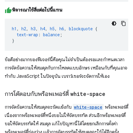
พิจารณาใช้สิ่งต่อไปนี้แทน
h1
,
h2
,
h3
,
h4
,
h5
,
h6
,
blockquote
{
text-wrap
:
balance
;
}
ข้อดีอย่างมากของฟีเจอร์นี้คือคุณไม่จำเป็นต้องรอและกำหนดเวลา
การจัดข้อความให้สมดุลกับการโหลดแบบอักษร เหมือนกับที่คุณอาจ
ทำกับ JavaScript ในปัจจุบัน เบราว์เซอร์จะจัดการให้เอง
การโต้ตอบกับพร็อพเพอร์ตี้
white-space
การจัดข้อความให้สมดุลจะขัดแย้งกับ
white-space
พร็อพเพอร์ตี้
เนื่องจากพร็อพเพอร์ตี้หนึ่งขอไม่ให้จัดบรรทัด ส่วนอีกพร็อพเพอร์ตี้
ขอให้จัดบรรทัดให้ สมดุล แก้ไขปัญหานี้ได้โดยยกเลิกการตั้งค่า
พร็อพเพอร์ตี้ช่องว่าง แล้วการจัดบรรทัดให้สมดุลจะใช้ได้อีกครั้ง