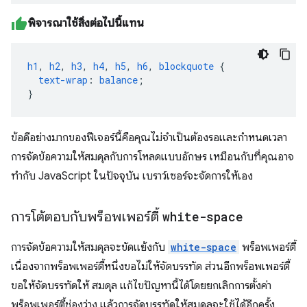
พิจารณาใช้สิ่งต่อไปนี้แทน
h1
,
h2
,
h3
,
h4
,
h5
,
h6
,
blockquote
{
text-wrap
:
balance
;
}
ข้อดีอย่างมากของฟีเจอร์นี้คือคุณไม่จำเป็นต้องรอและกำหนดเวลา
การจัดข้อความให้สมดุลกับการโหลดแบบอักษร เหมือนกับที่คุณอาจ
ทำกับ JavaScript ในปัจจุบัน เบราว์เซอร์จะจัดการให้เอง
การโต้ตอบกับพร็อพเพอร์ตี้
white-space
การจัดข้อความให้สมดุลจะขัดแย้งกับ
white-space
พร็อพเพอร์ตี้
เนื่องจากพร็อพเพอร์ตี้หนึ่งขอไม่ให้จัดบรรทัด ส่วนอีกพร็อพเพอร์ตี้
ขอให้จัดบรรทัดให้ สมดุล แก้ไขปัญหานี้ได้โดยยกเลิกการตั้งค่า
พร็อพเพอร์ตี้ช่องว่าง แล้วการจัดบรรทัดให้สมดุลจะใช้ได้อีกครั้ง