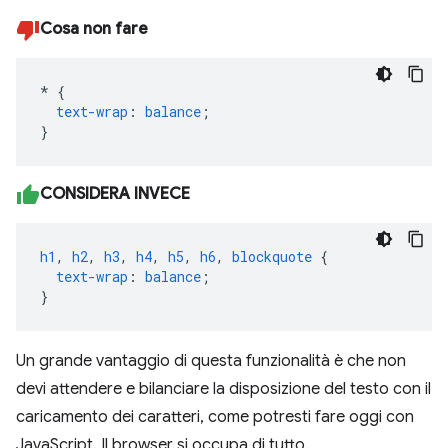
Cosa non fare
*
{
text-wrap
:
balance
;
}
CONSIDERA INVECE
h1
,
h2
,
h3
,
h4
,
h5
,
h6
,
blockquote
{
text-wrap
:
balance
;
}
Un grande vantaggio di questa funzionalità è che non
devi attendere e bilanciare la disposizione del testo con il
caricamento dei caratteri, come potresti fare oggi con
JavaScript. Il browser si occupa di tutto.