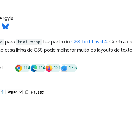
Argyle
ce
para
text-wrap
faz parte do
CSS Text Level 4
. Confira o
o essa linha de CSS pode melhorar muito os layouts de texto
114
114
121
17.5
rt