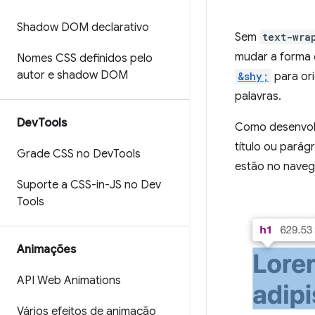
Shadow DOM declarativo
Sem
text-wra
mudar a forma 
Nomes CSS definidos pelo
autor e shadow DOM
&shy;
para ori
palavras.
Dev
Tools
Como desenvolv
título ou parág
Grade CSS no Dev
Tools
estão no naveg
Suporte a CSS-in-JS no Dev
Tools
Animações
API Web Animations
Vários efeitos de animação