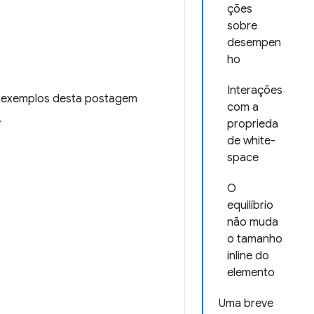
ções
sobre
desempen
ho
Interações
s exemplos desta postagem
com a
.
proprieda
de white-
space
O
equilíbrio
não muda
o tamanho
inline do
elemento
Uma breve