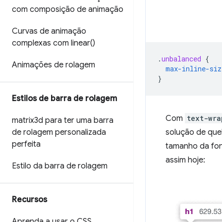
com composição de animação
Curvas de animação
complexas com
linear(
)
.
unbalanced
{
Animações de rolagem
max-inline-siz
}
Estilos de barra de rolagem
Com
text-wra
matrix3d para ter uma barra
solução de que
de rolagem personalizada
perfeita
tamanho da font
assim hoje:
Estilo da barra de rolagem
Recursos
Aprenda a usar o CSS
.