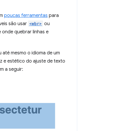
êm
poucas ferramentas
para
veis são usar
<wbr>
ou
e onde quebrar linhas e
u até mesmo o idioma de um
z e estético do ajuste de texto
m a seguir: