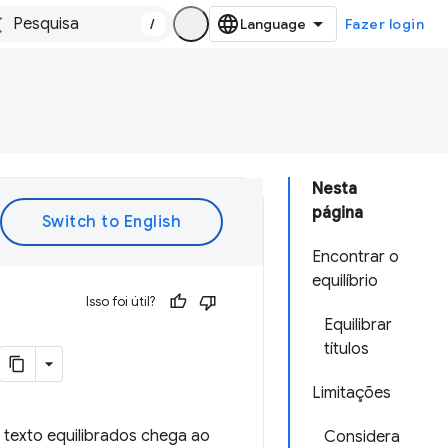
/
Fazer login
Nesta
página
Encontrar o
equilíbrio
Isso foi útil?
Equilibrar
títulos
Limitações
e texto equilibrados chega ao
Considera