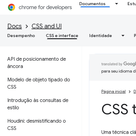
Documentos
Est
Docs
CSS and UI
Desempenho
CSS e interface
Identidade
API de posicionamento de
âncora
para seu idioma d
Modelo de objeto tipado do
CSS
Página inicial
D
Introdução às consultas de
CSS 
estilo
Houdini: desmistificando o
CSS
Uma técnica clá