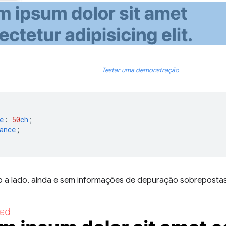
Testar uma demonstração
e
:
50
ch
;
ance
;
ado a lado, ainda e sem informações de depuração sobrepostas