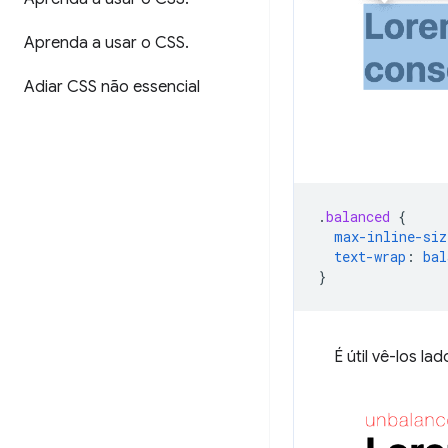
Aprenda a usar o CSS
.
Adiar CSS não essencial
.
balanced
{
max-inline-siz
text-wrap
:
bal
}
É útil vê-los l