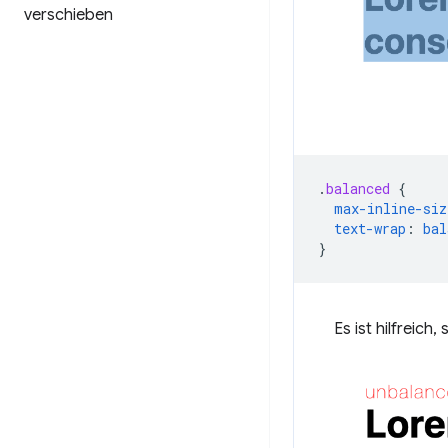
verschieben
.
balanced
{
max-inline-siz
text-wrap
:
bal
}
Es ist hilfreic