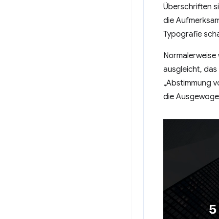
Überschriften s
die Aufmerksamk
Typografie scha
Normalerweise w
ausgleicht, da
„Abstimmung vo
die Ausgewogenh