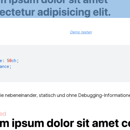
Demo testen
e
:
50
ch
;
ance
;
h, sie nebeneinander, statisch und ohne Debugging-Information