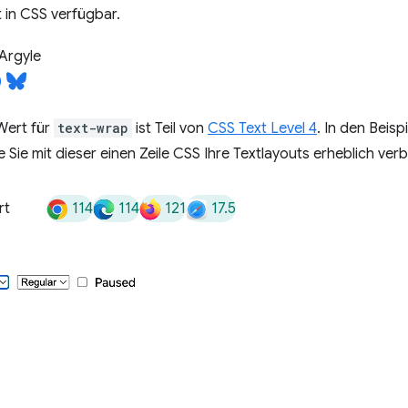
t in CSS verfügbar.
Argyle
Wert für
text-wrap
ist Teil von
CSS Text Level 4
. In den Beisp
ie Sie mit dieser einen Zeile CSS Ihre Textlayouts erheblich ve
114
114
121
17.5
rt