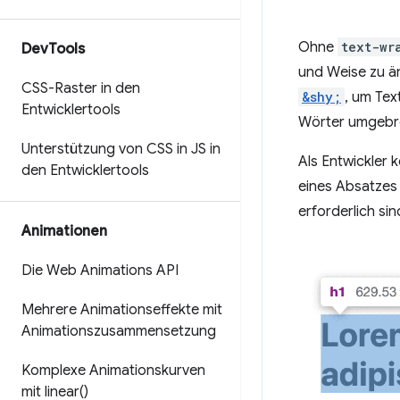
Ohne
text-wr
Dev
Tools
und Weise zu ä
CSS-Raster in den
&shy;
, um Tex
Entwicklertools
Wörter umgebro
Unterstützung von CSS in JS in
Als Entwickler 
den Entwicklertools
eines Absatzes 
erforderlich si
Animationen
Die Web Animations API
Mehrere Animationseffekte mit
Animationszusammensetzung
Komplexe Animationskurven
mit
linear(
)