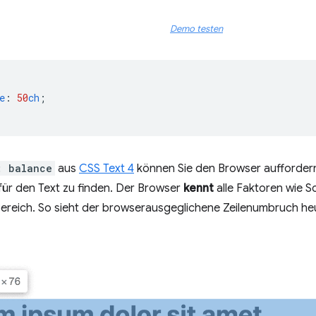
Demo testen
e
:
50
ch
;
: balance
aus
CSS Text 4
können Sie den Browser auffordern
für den Text zu finden. Der Browser
kennt
alle Faktoren wie S
ereich. So sieht der browserausgeglichene Zeilenumbruch he