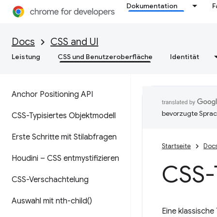
Dokumentation
F
Docs
CSS and UI
Leistung
CSS und Benutzeroberfläche
Identität
Anchor Positioning API
bevorzugte Sprac
CSS-Typisiertes Objektmodell
Erste Schritte mit Stilabfragen
Startseite
Doc
Houdini – CSS entmystifizieren
CSS-
CSS-Verschachtelung
Auswahl mit
nth-child(
)
Eine klassische