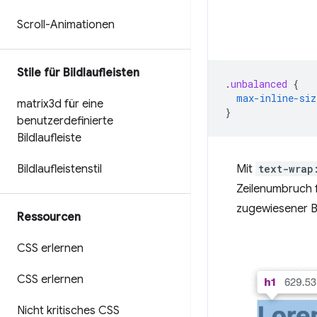
Scroll-Animationen
Stile für Bildlaufleisten
.
unbalanced
{
max-inline-siz
matrix3d für eine
}
benutzerdefinierte
Bildlaufleiste
Mit
text-wrap
Bildlaufleistenstil
Zeilenumbruch 
zugewiesener B
Ressourcen
CSS erlernen
CSS erlernen
Nicht kritisches CSS